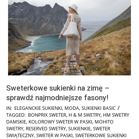
Sweterkowe sukienki na zimę –
sprawdź najmodniejsze fasony!
2021-
IN:
ELEGANCKIE SUKIENKI
,
MODA
,
SUKIENKI BASIC
12-
TAGGED:
BONPRIX SWETER
,
H & M SWETRY
,
HM SWETRY
20
DAMSKIE
,
KOLOROWY SWETER W PASKI
,
MOHITO
SWETRY
,
RESERVED SWETRY
,
SUKIENKIE
,
SWETER
ŚWIĄTECZNY
,
SWETER W PASKI
,
SWETERKOWE SUKIENKI