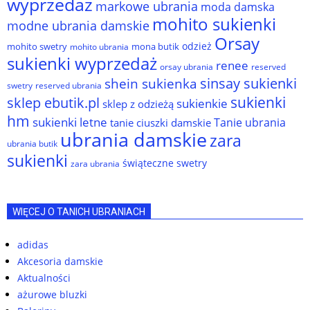
wyprzedaż
markowe ubrania
moda damska
mohito sukienki
modne ubrania damskie
Orsay
odzież
mohito swetry
mona butik
mohito ubrania
sukienki wyprzedaż
renee
orsay ubrania
reserved
sinsay sukienki
shein sukienka
reserved ubrania
swetry
sukienki
sklep ebutik.pl
sukienkie
sklep z odzieżą
hm
sukienki letne
Tanie ubrania
tanie ciuszki damskie
ubrania damskie
zara
ubrania butik
sukienki
świąteczne swetry
zara ubrania
WIĘCEJ O TANICH UBRANIACH
adidas
Akcesoria damskie
Aktualności
ażurowe bluzki