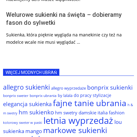
Welurowe sukienki na święta – dobieramy
fason do sylwetki
Sukienka, która pięknie wygląda na manekinie czy też na
modelce wcale nie musi wyglądać …
WIĘCEJ MODNYCH UBRAŃ
allegro sukienki
bonprix sukienki
allegro wyprzedaże
do pracy stylizacje
by lalala
bonprix sweter
bonprix ubrania
fajne tanie ubrania
elegancja sukienka
h &
hm sukienko
hm swetry damskie
italia fashion
m swetry
letnia wyprzedaż
lou
kolorowy sweter w paski
markowe sukienki
sukienka
mango