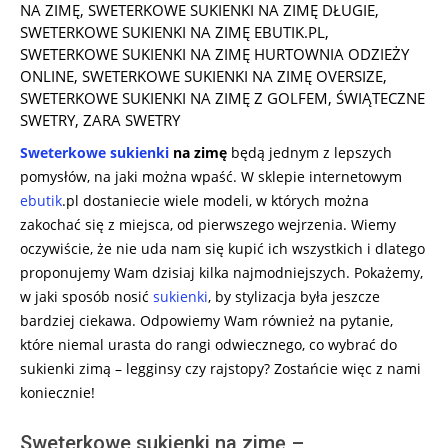
NA ZIMĘ
,
SWETERKOWE SUKIENKI NA ZIMĘ DŁUGIE
,
SWETERKOWE SUKIENKI NA ZIMĘ EBUTIK.PL
,
SWETERKOWE SUKIENKI NA ZIMĘ HURTOWNIA ODZIEŻY
ONLINE
,
SWETERKOWE SUKIENKI NA ZIMĘ OVERSIZE
,
SWETERKOWE SUKIENKI NA ZIMĘ Z GOLFEM
,
ŚWIĄTECZNE
SWETRY
,
ZARA SWETRY
Sweterkowe sukienki
na zimę
będą jednym z lepszych
pomysłów, na jaki można wpaść. W sklepie internetowym
ebutik
.pl dostaniecie wiele modeli, w których można
zakochać się z miejsca, od pierwszego wejrzenia. Wiemy
oczywiście, że nie uda nam się kupić ich wszystkich i dlatego
proponujemy Wam dzisiaj kilka najmodniejszych. Pokażemy,
w jaki sposób nosić
sukienki
, by stylizacja była jeszcze
bardziej ciekawa. Odpowiemy Wam również na pytanie,
które niemal urasta do rangi odwiecznego, co wybrać do
sukienki zimą – legginsy czy rajstopy? Zostańcie więc z nami
koniecznie!
Sweterkowe sukienki na zimę –