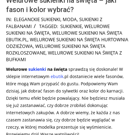
Welurowe sukienki na święta – jaki
fason i kolor wybrać?
2021-
IN:
ELEGANCKIE SUKIENKI
,
MODA
,
SUKIENKI Z
12-
FALBANAMI
TAGGED:
SUKIENKIE
,
WELUROWE
06
SUKIENKI NA ŚWIĘTA
,
WELUROWE SUKIENKI NA ŚWIĘTA
EBUTIK.PL
,
WELUROWE SUKIENKI NA ŚWIĘTA HURTOWNIA
ODZIEŻOWA
,
WELUROWE SUKIENKI NA ŚWIĘTA
ROZKLOSZOWANE
,
WELUROWE SUKIENKI NA ŚWIĘTA Z
BUFKAMI
Welurowe
sukienki
na święta
sprawdzą się doskonale! W
sklepie internetowym
ebutik
.pl dostaniecie wiele fasonów,
które mogą Wam przypaść do gustu. Podpowiemy Wam
dzisiaj, jak dobrać fason do sylwetki oraz kolor do karnacji.
Dzięki temu efekt będzie powalający. Nie będziesz musiała
się już zastanawiać, czy dobrze zrobiłaś dokonując
internetowych zakupów. A dobrze wiemy, że każda z nas
czasem zastanawia się, czy dobrze będzie wyglądać w
rzeczy, w której modelka prezentuje się wyśmienicie.
Rozwiejemy dziś Wasze wątpliwości!