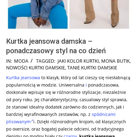
Kurtka jeansowa damska –
ponadczasowy styl na co dzień
2024-
IN:
MODA
TAGGED:
JAKI KOLOR KURTKI
,
MONA BUTIK
,
08-
NOWOŚCI KURTKI DAMSKIE
,
TANIE KURTKI DAMSKIE
13
Kurtka jeansowa
to klasyk, który od lat cieszy się niesłabnącą
popularnością w modzie. Uniwersalna
i
ponadczasowa,
doskonale wpisuje się w różnorodne stylizacje, niezależnie
od pory roku. Jej charakterystyczny, casualowy styl sprawia,
że stanowi idealny dodatek zarówno do codziennych, jak i
bardziej wyrafinowanych zestawów, np. z
spódnicami
plisowanym
i. Dzięki różnorodnym krojom, od klasycznych
po oversize, oraz bogatej palecie odcieni, od tradycyjnego
denimu po modny biały czy
czarny
,
kurtka jeansowa