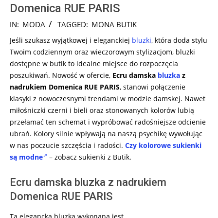
Domenica RUE PARIS
2024-
IN:
MODA
TAGGED:
MONA BUTIK
08-
Jeśli szukasz wyjątkowej i eleganckiej
bluzki
, która doda stylu
12
Twoim codziennym oraz wieczorowym stylizacjom, bluzki
dostępne w butik to idealne miejsce do rozpoczęcia
poszukiwań. Nowość w ofercie,
Ecru damska
bluzka
z
nadrukiem Domenica RUE PARIS
, stanowi połączenie
klasyki z nowoczesnymi trendami w modzie damskej. Nawet
miłośniczki czerni i bieli oraz stonowanych kolorów lubią
przełamać ten schemat i wypróbować radośniejsze odcienie
ubrań. Kolory silnie wpływają na naszą psychikę wywołując
w nas poczucie szczęścia i radości.
Czy kolorowe sukienki
są modne
– zobacz sukienki z Butik.
Ecru damska bluzka z nadrukiem
Domenica RUE PARIS
Ta elegancka bluzka wykonana jest …