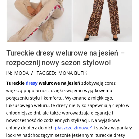
Tureckie dresy welurowe na jesień –
rozpocznij nowy sezon stylowo!
2024-
IN:
MODA
TAGGED:
MONA BUTIK
08-
Tureckie
dresy
welurowe na jesień
zdobywają coraz
14
większą popularność dzięki swojemu wyjątkowemu
połączeniu stylu i komfortu. Wykonane z miękkiego,
luksusowego weluru, te dresy nie tylko zapewniają ciepło w
chłodniejsze dni, ale także wprowadzają elegancję i
nowoczesność do codziennych stylizacji. Na wyjątkowe
chłody dobierz do nich
płaszcze zimowe
i stwórz wspaniały
look! W nadchodzącym sezonie jesiennym, tureckie dresy