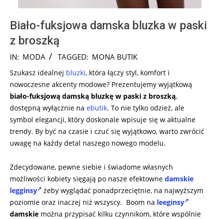
Biało-fuksjowa damska bluzka w paski
z broszką
2024-
IN:
MODA
TAGGED:
MONA BUTIK
08-
Szukasz idealnej
bluzki
, która łączy styl, komfort i
12
nowoczesne akcenty modowe? Prezentujemy wyjątkową
biało-fuksjową damską bluzkę w paski z broszką
,
dostępną wyłącznie na
ebutik
. To nie tylko odzież, ale
symbol elegancji, który doskonale wpisuje się w aktualne
trendy. By być na czasie i czuć się wyjątkowo, warto zwrócić
uwagę na każdy detal naszego nowego modelu.
Zdecydowane, pewne siebie i świadome własnych
możliwości kobiety sięgają po nasze efektowne
damskie
legginsy
żeby wyglądać ponadprzeciętnie, na najwyższym
poziomie oraz inaczej niż wszyscy. Boom na
leeginsy
damskie
można przypisać kilku czynnikom, które wspólnie