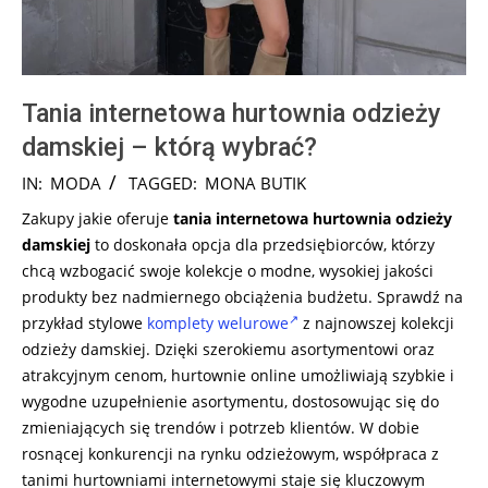
Tania internetowa hurtownia odzieży
damskiej – którą wybrać?
2024-
IN:
MODA
TAGGED:
MONA BUTIK
08-
Zakupy jakie oferuje
tania internetowa hurtownia odzieży
14
damskiej
to doskonała opcja dla przedsiębiorców, którzy
chcą wzbogacić swoje kolekcje o modne, wysokiej jakości
produkty bez nadmiernego obciążenia budżetu. Sprawdź na
przykład stylowe
komplety welurowe
z najnowszej kolekcji
odzieży damskiej. Dzięki szerokiemu asortymentowi oraz
atrakcyjnym cenom, hurtownie online umożliwiają szybkie i
wygodne uzupełnienie asortymentu, dostosowując się do
zmieniających się trendów i potrzeb klientów. W dobie
rosnącej konkurencji na rynku odzieżowym, współpraca z
tanimi hurtowniami internetowymi staje się kluczowym