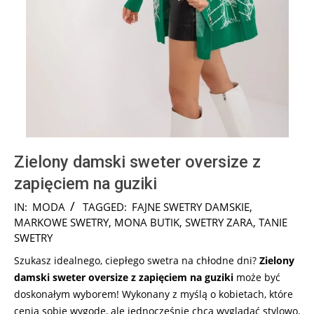
Zielony damski sweter oversize z
zapięciem na guziki
2024-
IN:
MODA
TAGGED:
FAJNE SWETRY DAMSKIE
,
08-
MARKOWE SWETRY
,
MONA BUTIK
,
SWETRY ZARA
,
TANIE
12
SWETRY
Szukasz idealnego, ciepłego swetra na chłodne dni?
Zielony
damski sweter oversize z zapięciem na guziki
może być
doskonałym wyborem! Wykonany z myślą o kobietach, które
cenią sobie wygodę, ale jednocześnie chcą wyglądać stylowo,