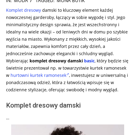
IN:
MODA
TAGGED:
MONA BUTIK
08-
Komplet dresowy
damski to kluczowy element każdej
12
nowoczesnej garderoby, łączący w sobie wygodę i styl. Jego
minimalistyczny design sprawia, że jest wszechstronny i
idealny na wiele okazji – od leniwych dni w domu po szybkie
wyjścia na miasto. Wykonany z miękkich, wysokiej jakości
materiałów, zapewnia komfort przez cały dzień, a
jednocześnie zachowuje elegancki i schludny wygląd.
Wybierając
komplet dresowy damski
basic
, który będzie się
świetnie prezentował np. w towarzystwie kurtek ramonesek
w
hurtowni kurtek ramonesek
, inwestujesz w uniwersalną i
ponadczasową odzież, która z łatwością wpisuje się w
codzienne stylizacje, oferując swobodę i modny wygląd.
Komplet dresowy damski
…