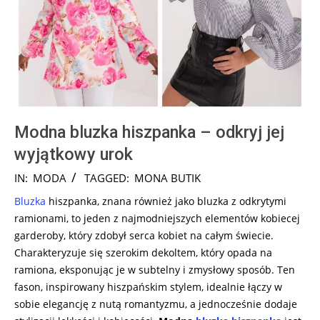
Modna bluzka hiszpanka – odkryj jej
wyjątkowy urok
2024-
IN:
MODA
TAGGED:
MONA BUTIK
08-
Bluzka
hiszpanka, znana również jako bluzka z odkrytymi
13
ramionami, to jeden z najmodniejszych elementów kobiecej
garderoby, który zdobył serca kobiet na całym świecie.
Charakteryzuje się szerokim dekoltem, który opada na
ramiona, eksponując je w subtelny i zmysłowy sposób. Ten
fason, inspirowany hiszpańskim stylem, idealnie łączy w
sobie elegancję z nutą romantyzmu, a jednocześnie dodaje