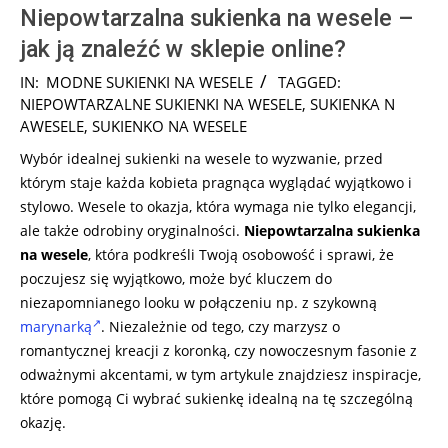
Niepowtarzalna sukienka na wesele –
jak ją znaleźć w sklepie online?
2024-
IN:
MODNE SUKIENKI NA WESELE
TAGGED:
08-
NIEPOWTARZALNE SUKIENKI NA WESELE
,
SUKIENKA N
12
AWESELE
,
SUKIENKO NA WESELE
Wybór idealnej sukienki na wesele to wyzwanie, przed
którym staje każda kobieta pragnąca wyglądać wyjątkowo i
stylowo. Wesele to okazja, która wymaga nie tylko elegancji,
ale także odrobiny oryginalności.
Niepowtarzalna sukienka
na wesele
, która podkreśli Twoją osobowość i sprawi, że
poczujesz się wyjątkowo, może być kluczem do
niezapomnianego looku w połączeniu np. z szykowną
marynarką
. Niezależnie od tego, czy marzysz o
romantycznej kreacji z koronką, czy nowoczesnym fasonie z
odważnymi akcentami, w tym artykule znajdziesz inspiracje,
które pomogą Ci wybrać sukienkę idealną na tę szczególną
okazję.