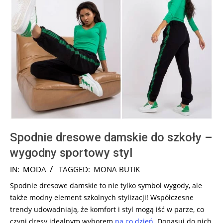
Spodnie dresowe damskie do szkoły –
wygodny sportowy styl
2024-
IN:
MODA
TAGGED:
MONA BUTIK
08-
Spodnie dresowe damskie to nie tylko symbol wygody, ale
13
także modny element szkolnych stylizacji! Współczesne
trendy udowadniają, że komfort i styl mogą iść w parze, co
czyni dresy idealnym wyborem
na co dzień
. Dopasuj do nich