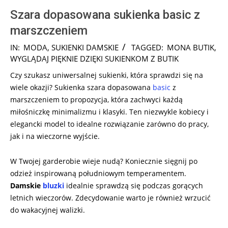
Szara dopasowana sukienka basic z
marszczeniem
2024-
IN:
MODA
,
SUKIENKI DAMSKIE
TAGGED:
MONA BUTIK
,
08-
WYGLĄDAJ PIĘKNIE DZIĘKI SUKIENKOM Z BUTIK
14
Czy szukasz uniwersalnej sukienki, która sprawdzi się na
wiele okazji? Sukienka szara dopasowana
basic
z
marszczeniem to propozycja, która zachwyci każdą
miłośniczkę minimalizmu i klasyki. Ten niezwykle kobiecy i
elegancki model to idealne rozwiązanie zarówno do pracy,
jak i na wieczorne wyjście.
W Twojej garderobie wieje nudą? Koniecznie sięgnij po
odzież inspirowaną południowym temperamentem.
Damskie
bluzki
idealnie sprawdzą się podczas gorących
letnich wieczorów. Zdecydowanie warto je również wrzucić
do wakacyjnej walizki.