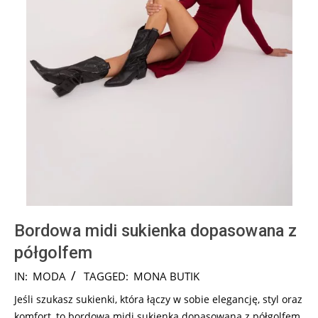
Bordowa midi sukienka dopasowana z
półgolfem
2024-
IN:
MODA
TAGGED:
MONA BUTIK
08-
Jeśli szukasz sukienki, która łączy w sobie elegancję, styl oraz
13
komfort, to bordowa midi sukienka dopasowana z półgolfem