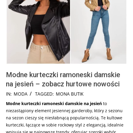
Modne kurteczki ramoneski damskie
na jesień – zobacz hurtowe nowości
2024-
IN:
MODA
TAGGED:
MONA BUTIK
08-
Modne kurteczki ramoneski damskie na jesień
to
13
niezastąpiony element jesiennej garderoby, który z sezonu
na sezon cieszy się niesłabnącą popularnością. Te kultowe
kurteczki, łączące w sobie rockowy styl z elegancją, idealnie
wpisują się w najnowsze trendy, oferując szeroki wybór