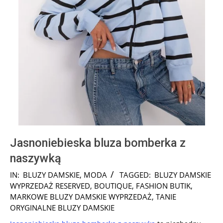
Jasnoniebieska bluza bomberka z
naszywką
2024-
IN:
BLUZY DAMSKIE
,
MODA
TAGGED:
BLUZY DAMSKIE
08-
WYPRZEDAŻ RESERVED
,
BOUTIQUE
,
FASHION BUTIK
,
06
MARKOWE BLUZY DAMSKIE WYPRZEDAŻ
,
TANIE
ORYGINALNE BLUZY DAMSKIE