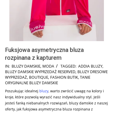
Fuksjowa asymetryczna bluza
rozpinana z kapturem
2024-
IN:
BLUZY DAMSKIE
,
MODA
TAGGED:
ADDIA BLUZY
,
08-
BLUZY DAMSKIE WYPRZEDAŻ RESERVED
,
BLUZY DRESOWE
06
WYPRZEDAŻ
,
BOUTIQUE
,
FASHION BUTIK
,
TANIE
ORYGINALNE BLUZY DAMSKIE
Poszukując idealnej
bluzy
, warto zwrócić uwagę na kolory i
kroje, które pozwolą wyrazić nasz indywidualny styl. Jeśli
jesteś fanką niebanalnych rozwiązań, bluzy damskie z naszej
oferty, jak fuksjowa asymetryczna bluza rozpinana z