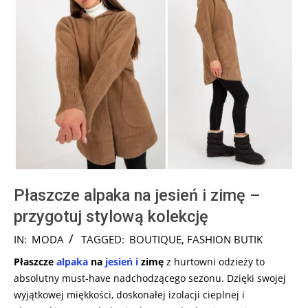
Płaszcze alpaka na jesień i zimę –
przygotuj stylową kolekcję
2024-
IN:
MODA
TAGGED:
BOUTIQUE
,
FASHION BUTIK
08-
Płaszcze
alpaka
na
jesień
i
zimę
z hurtowni odzieży to
07
absolutny must-have nadchodzącego sezonu. Dzięki swojej
wyjątkowej miękkości, doskonałej izolacji cieplnej i