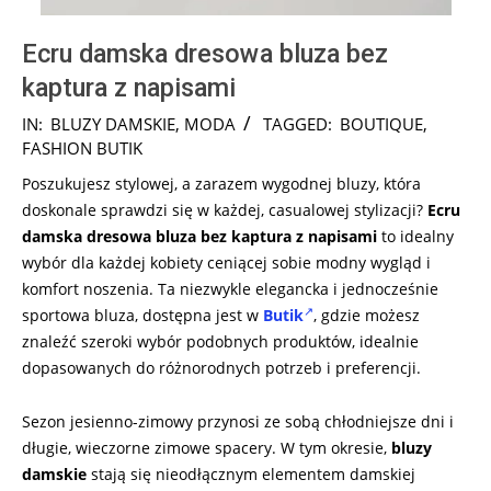
Ecru damska dresowa bluza bez
kaptura z napisami
2024-
IN:
BLUZY DAMSKIE
,
MODA
TAGGED:
BOUTIQUE
,
08-
FASHION BUTIK
06
Poszukujesz stylowej, a zarazem wygodnej bluzy, która
doskonale sprawdzi się w każdej, casualowej stylizacji?
Ecru
damska dresowa bluza bez kaptura z napisami
to idealny
wybór dla każdej kobiety ceniącej sobie modny wygląd i
komfort noszenia. Ta niezwykle elegancka i jednocześnie
sportowa bluza, dostępna jest w
Butik
, gdzie możesz
znaleźć szeroki wybór podobnych produktów, idealnie
dopasowanych do różnorodnych potrzeb i preferencji.
Sezon jesienno-zimowy przynosi ze sobą chłodniejsze dni i
długie, wieczorne zimowe spacery. W tym okresie,
bluzy
damskie
stają się nieodłącznym elementem damskiej