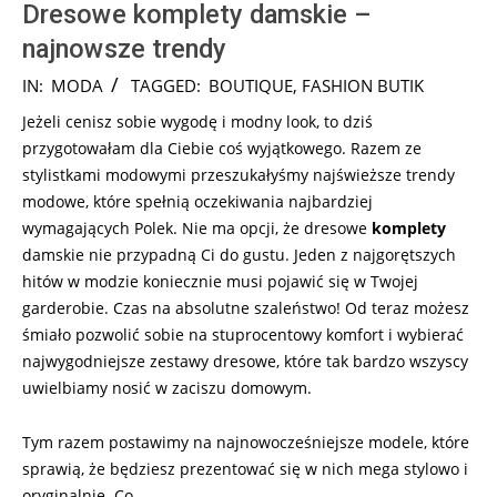
Dresowe komplety damskie –
najnowsze trendy
2024-
IN:
MODA
TAGGED:
BOUTIQUE
,
FASHION BUTIK
08-
Jeżeli cenisz sobie wygodę i modny look, to dziś
05
przygotowałam dla Ciebie coś wyjątkowego. Razem ze
stylistkami modowymi przeszukałyśmy najświeższe trendy
modowe, które spełnią oczekiwania najbardziej
wymagających Polek. Nie ma opcji, że dresowe
komplety
damskie nie przypadną Ci do gustu. Jeden z najgorętszych
hitów w modzie koniecznie musi pojawić się w Twojej
garderobie. Czas na absolutne szaleństwo! Od teraz możesz
śmiało pozwolić sobie na stuprocentowy komfort i wybierać
najwygodniejsze zestawy dresowe, które tak bardzo wszyscy
uwielbiamy nosić w zaciszu domowym.
Tym razem postawimy na najnowocześniejsze modele, które
sprawią, że będziesz prezentować się w nich mega stylowo i
oryginalnie. Co …