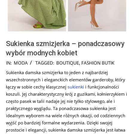
Sukienka szmizjerka – ponadczasowy
wybór modnych kobiet
2024-
IN:
MODA
TAGGED:
BOUTIQUE
,
FASHION BUTIK
08-
Sukienka damska szmizjerka to jeden z najbardziej
05
wszechstronnych i eleganckich elementów garderoby, który
łączy w sobie cechy klasycznej
sukienki
i funkcjonalności
koszuli. Jej charakterystyczny krój z guzikami, kołnierzykiem i
często pasek w talii nadaje jej nie tylko stylowego, ale i
praktycznego wyglądu. Ta ponadczasowa sukienka jest
idealnym wyborem na wiele różnych okazji, od codziennych
wyjść po bardziej formalne wydarzenia. Dzięki swojej
prostocie i elegancji, sukienka damska szmizjerka jest łatwa