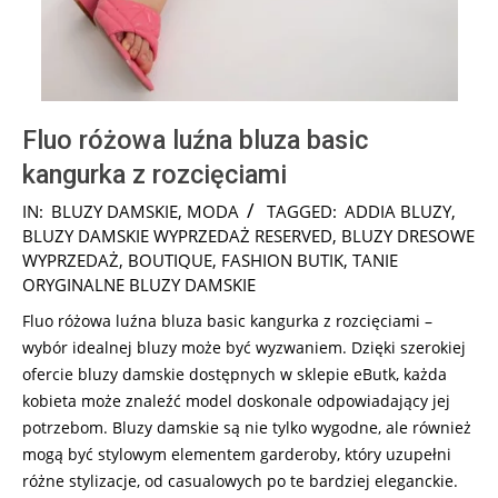
Fluo różowa luźna bluza basic
kangurka z rozcięciami
2024-
IN:
BLUZY DAMSKIE
,
MODA
TAGGED:
ADDIA BLUZY
,
08-
BLUZY DAMSKIE WYPRZEDAŻ RESERVED
,
BLUZY DRESOWE
06
WYPRZEDAŻ
,
BOUTIQUE
,
FASHION BUTIK
,
TANIE
ORYGINALNE BLUZY DAMSKIE
Fluo różowa luźna bluza basic kangurka z rozcięciami –
wybór idealnej bluzy może być wyzwaniem. Dzięki szerokiej
ofercie bluzy damskie dostępnych w sklepie eButk, każda
kobieta może znaleźć model doskonale odpowiadający jej
potrzebom. Bluzy damskie są nie tylko wygodne, ale również
mogą być stylowym elementem garderoby, który uzupełni
różne stylizacje, od casualowych po te bardziej eleganckie.