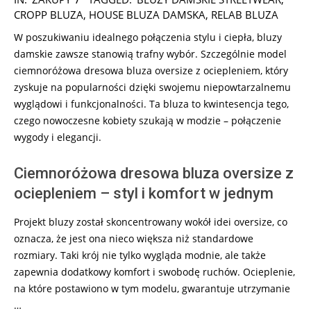
08-
CROPP BLUZA
,
HOUSE BLUZA DAMSKA
,
RELAB BLUZA
06
W poszukiwaniu idealnego połączenia stylu i ciepła, bluzy
damskie zawsze stanowią trafny wybór. Szczególnie model
ciemnoróżowa dresowa bluza oversize z ociepleniem, który
zyskuje na popularności dzięki swojemu niepowtarzalnemu
wyglądowi i funkcjonalności. Ta bluza to kwintesencja tego,
czego nowoczesne kobiety szukają w modzie – połączenie
wygody i elegancji.
Ciemnoróżowa dresowa bluza oversize z
ociepleniem – styl i komfort w jednym
Projekt bluzy został skoncentrowany wokół idei oversize, co
oznacza, że jest ona nieco większa niż standardowe
rozmiary. Taki krój nie tylko wygląda modnie, ale także
zapewnia dodatkowy komfort i swobodę ruchów. Ocieplenie,
na które postawiono w tym modelu, gwarantuje utrzymanie
…