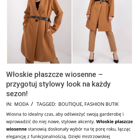
Włoskie płaszcze wiosenne –
przygotuj stylowy look na każdy
sezon!
2024-
IN:
MODA
TAGGED:
BOUTIQUE
,
FASHION BUTIK
08-
Wiosna to idealny czas, aby odświeżyć swoją garderobę i
05
wprowadzić do niej nowe, stylowe akcenty.
Włoskie płaszcze
wiosenne
stanowią doskonały wybór na tę porę roku, łącząc
elegancję z funkcjonalnością. Dzięki mistrzowskiej