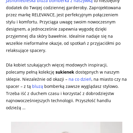
Jasnoniebieska bluza bomberka z naszywką
to niezbędny
dodatek do Twojej codziennej garderoby. Zaprojektowana
przez markę RELEVANCE, jest perfekcyjnym połączeniem
stylu i komfortu. Przyciąga uwagę swoim nowoczesnym
designem, a jednocześnie zapewnia wygodę dzięki
przyjemnej dla skóry bawełnie. Idealnie nadaje się na
wszelkie nieformalne okazje, od spotkań z przyjaciółmi po
relaksujące spacery.
Dla kobiet szukających więcej modowych inspiracji,
polecamy pełną kolekcję
sukienek
dostępnych w naszym
sklepie. Niezależnie od okazji –
na co dzień
, na miasto czy na
spacer – z tą
bluzą
bomberką zawsze wyglądasz stylowo.
Trzeba iść z duchem czasu i korzystać z dobrodziejstw
najnowocześniejszych technologii. Przyszłość handlu
odzieżą …