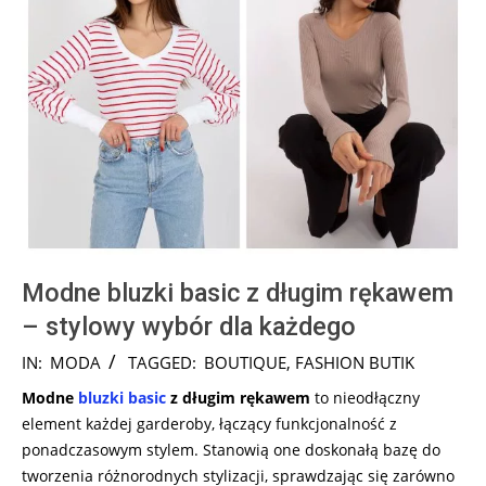
Modne bluzki basic z długim rękawem
– stylowy wybór dla każdego
2024-
IN:
MODA
TAGGED:
BOUTIQUE
,
FASHION BUTIK
08-
Modne
bluzki basic
z długim rękawem
to nieodłączny
05
element każdej garderoby, łączący funkcjonalność z
ponadczasowym stylem. Stanowią one doskonałą bazę do
tworzenia różnorodnych stylizacji, sprawdzając się zarówno