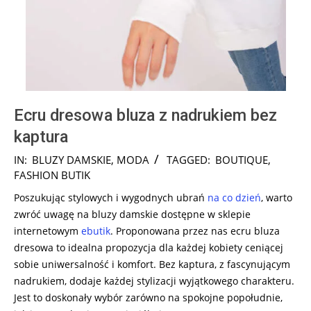
Ecru dresowa bluza z nadrukiem bez
kaptura
2024-
IN:
BLUZY DAMSKIE
,
MODA
TAGGED:
BOUTIQUE
,
08-
FASHION BUTIK
06
Poszukując stylowych i wygodnych ubrań
na co dzień
, warto
zwróć uwagę na bluzy damskie dostępne w sklepie
internetowym
ebutik
. Proponowana przez nas ecru bluza
dresowa to idealna propozycja dla każdej kobiety ceniącej
sobie uniwersalność i komfort. Bez kaptura, z fascynującym
nadrukiem, dodaje każdej stylizacji wyjątkowego charakteru.
Jest to doskonały wybór zarówno na spokojne popołudnie,