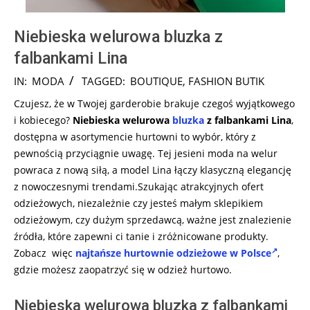
Niebieska welurowa bluzka z
falbankami Lina
2024-
IN:
MODA
TAGGED:
BOUTIQUE
,
FASHION BUTIK
08-
Czujesz, że w Twojej garderobie brakuje czegoś wyjątkowego
07
i kobiecego?
Niebieska welurowa
bluzka
z falbankami Lina
,
dostępna w asortymencie hurtowni to wybór, który z
pewnością przyciągnie uwagę. Tej jesieni moda na welur
powraca z nową siłą, a model Lina łączy klasyczną elegancję
z nowoczesnymi trendami.Szukając atrakcyjnych ofert
odzieżowych, niezależnie czy jesteś małym sklepikiem
odzieżowym, czy dużym sprzedawcą, ważne jest znalezienie
źródła, które zapewni ci tanie i zróżnicowane produkty.
Zobacz więc
najtańsze hurtownie odzieżowe w Polsce
,
gdzie możesz zaopatrzyć się w odzież hurtowo.
Niebieska welurowa bluzka z falbankami