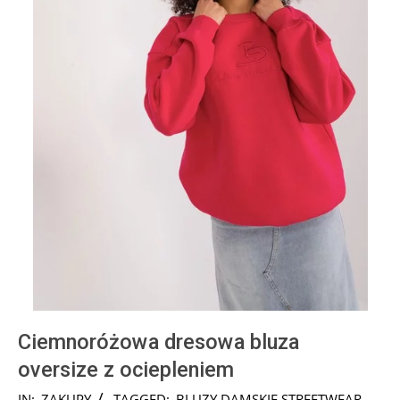
Ciemnoróżowa dresowa bluza
oversize z ociepleniem
2024-
IN:
ZAKUPY
TAGGED:
BLUZY DAMSKIE STREETWEAR
,