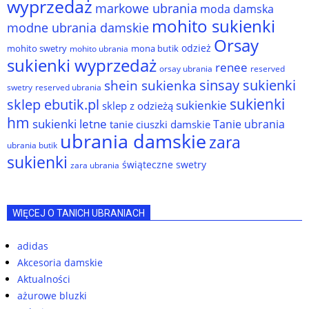
wyprzedaż
markowe ubrania
moda damska
mohito sukienki
modne ubrania damskie
Orsay
odzież
mohito swetry
mona butik
mohito ubrania
sukienki wyprzedaż
renee
orsay ubrania
reserved
sinsay sukienki
shein sukienka
reserved ubrania
swetry
sukienki
sklep ebutik.pl
sukienkie
sklep z odzieżą
hm
sukienki letne
Tanie ubrania
tanie ciuszki damskie
ubrania damskie
zara
ubrania butik
sukienki
świąteczne swetry
zara ubrania
WIĘCEJ O TANICH UBRANIACH
adidas
Akcesoria damskie
Aktualności
ażurowe bluzki