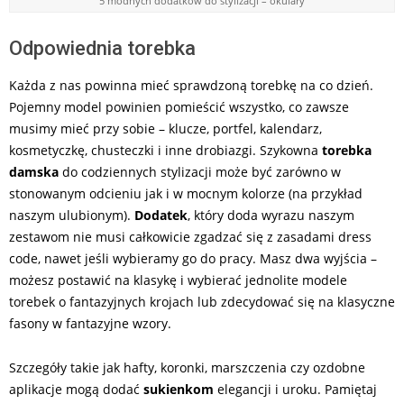
5 modnych dodatków do stylizacji – okulary
Odpowiednia torebka
Każda z nas powinna mieć sprawdzoną torebkę na co dzień.
Pojemny model powinien pomieścić wszystko, co zawsze
musimy mieć przy sobie – klucze, portfel, kalendarz,
kosmetyczkę, chusteczki i inne drobiazgi. Szykowna
torebka
damska
do codziennych stylizacji może być zarówno w
stonowanym odcieniu jak i w mocnym kolorze (na przykład
naszym ulubionym).
Dodatek
, który doda wyrazu naszym
zestawom nie musi całkowicie zgadzać się z zasadami dress
code, nawet jeśli wybieramy go do pracy. Masz dwa wyjścia –
możesz postawić na klasykę i wybierać jednolite modele
torebek o fantazyjnych krojach lub zdecydować się na klasyczne
fasony w fantazyjne wzory.
Szczegóły takie jak hafty, koronki, marszczenia czy ozdobne
aplikacje mogą dodać
sukienkom
elegancji i uroku. Pamiętaj