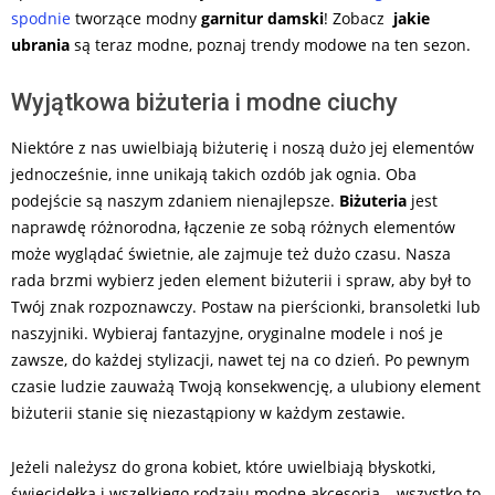
spodnie
tworzące modny
garnitur damski
! Zobacz
jakie
ubrania
są teraz modne, poznaj trendy modowe na ten sezon.
Wyjątkowa biżuteria i modne ciuchy
Niektóre z nas uwielbiają biżuterię i noszą dużo jej elementów
jednocześnie, inne unikają takich ozdób jak ognia. Oba
podejście są naszym zdaniem nienajlepsze.
Biżuteria
jest
naprawdę różnorodna, łączenie ze sobą różnych elementów
może wyglądać świetnie, ale zajmuje też dużo czasu. Nasza
rada brzmi wybierz jeden element biżuterii i spraw, aby był to
Twój znak rozpoznawczy. Postaw na pierścionki, bransoletki lub
naszyjniki. Wybieraj fantazyjne, oryginalne modele i noś je
zawsze, do każdej stylizacji, nawet tej na co dzień. Po pewnym
czasie ludzie zauważą Twoją konsekwencję, a ulubiony element
biżuterii stanie się niezastąpiony w każdym zestawie.
Jeżeli należysz do grona kobiet, które uwielbiają błyskotki,
świecidełka i wszelkiego rodzaju modne akcesoria – wszystko to