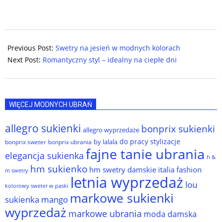
2025-
07-
Previous Post:
Swetry na jesień w modnych kolorach
23
Next Post:
Romantyczny styl – idealny na ciepłe dni
WIĘCEJ MODNYCH UBRAŃ
allegro sukienki
bonprix sukienki
allegro wyprzedaże
do pracy stylizacje
by lalala
bonprix sweter
bonprix ubrania
fajne tanie ubrania
elegancja sukienka
h &
hm sukienko
hm swetry damskie
italia fashion
m swetry
letnia wyprzedaż
lou
kolorowy sweter w paski
markowe sukienki
sukienka
mango
wyprzedaż
markowe ubrania
moda damska