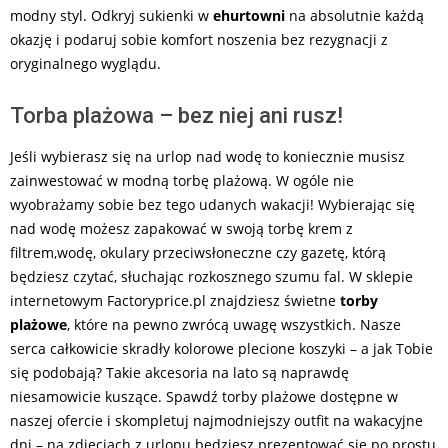
modny styl. Odkryj sukienki w
ehurtowni
na absolutnie każdą
okazję i podaruj sobie komfort noszenia bez rezygnacji z
oryginalnego wyglądu.
Torba plażowa – bez niej ani rusz!
Jeśli wybierasz się na urlop nad wodę to koniecznie musisz
zainwestować w modną torbę plażową. W ogóle nie
wyobrażamy sobie bez tego udanych wakacji! Wybierając się
nad wodę możesz zapakować w swoją torbę krem z
filtrem,wodę, okulary przeciwsłoneczne czy gazetę, którą
będziesz czytać, słuchając rozkosznego szumu fal. W sklepie
internetowym Factoryprice.pl znajdziesz świetne
torby
plażowe
, które na pewno zwrócą uwagę wszystkich. Nasze
serca całkowicie skradły kolorowe plecione koszyki – a jak Tobie
się podobają? Takie akcesoria na lato są naprawdę
niesamowicie kuszące. Spawdź torby plażowe dostępne w
naszej ofercie i skompletuj najmodniejszy outfit na wakacyjne
dni – na zdjęciach z urlopu będziesz prezentować się po prostu