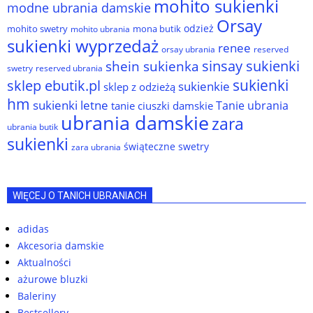
mohito sukienki
modne ubrania damskie
Orsay
odzież
mohito swetry
mona butik
mohito ubrania
sukienki wyprzedaż
renee
orsay ubrania
reserved
sinsay sukienki
shein sukienka
reserved ubrania
swetry
sukienki
sklep ebutik.pl
sukienkie
sklep z odzieżą
hm
sukienki letne
Tanie ubrania
tanie ciuszki damskie
ubrania damskie
zara
ubrania butik
sukienki
świąteczne swetry
zara ubrania
WIĘCEJ O TANICH UBRANIACH
adidas
Akcesoria damskie
Aktualności
ażurowe bluzki
Baleriny
Bestsellery