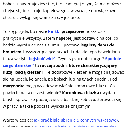
boho? U nas znajdziesz i to, i to. Pamiętaj o tym, że nie możesz
obejść się bez stroju kąpielowego – w wakacje obowiązkowo
choć raz wykąp się w morzu czy jeziorze.
To się przyda, bo nasze
kurtki
przejściowe
noszą dziś
praktycznie wszyscy. Zatem najlepiej jest postawić na coś, co
będzie wyróżniać nas z tłumu. Sportowe
legginsy damskie
hmurtem
i wyszczuplające brzuch i uda, do tego bawełniana
bluza w stylu
bejsbolówki
. Czym są spodnie cargo ?
Spodnie
cargo damskie
to
rodzaj spodni, które charakteryzują się
dużą ilością kieszeni
. Te dodatkowe kieszenie mogą znajdować
się na udach, kolanach, po bokach lub na tyłach spodni. Pod
marynarką
mogą wylądować właśnie koronkowe bluzki. Co
powiecie na takie zestawienie?
Koronkowa bluzka
uwydatni
biust i sprawi, że poczujecie się bardziej kobieco. Sprawdzi się
w pracy, a także podczas wyjścia ze znajomymi.
Warto wiedzieć:
Jak prać białe ubrania 5 cennych wskazówek
.
Ciekawe tematy:
Bluzeczki w kwiaty – najciekawsze modele w