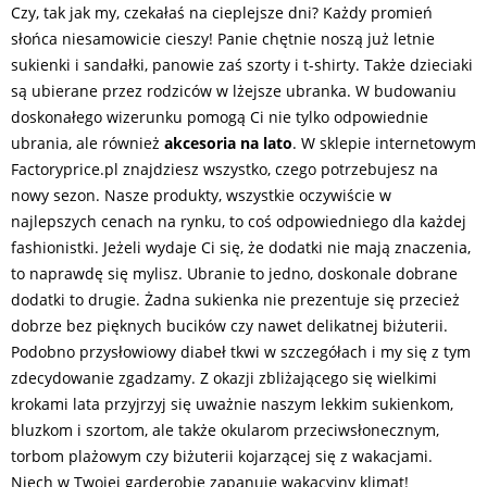
Czy, tak jak my, czekałaś na cieplejsze dni? Każdy promień
słońca niesamowicie cieszy! Panie chętnie noszą już letnie
sukienki i sandałki, panowie zaś szorty i t-shirty. Także dzieciaki
są ubierane przez rodziców w lżejsze ubranka. W budowaniu
doskonałego wizerunku pomogą Ci nie tylko odpowiednie
ubrania, ale również
akcesoria na lato
. W sklepie internetowym
Factoryprice.pl znajdziesz wszystko, czego potrzebujesz na
nowy sezon. Nasze produkty, wszystkie oczywiście w
najlepszych cenach na rynku, to coś odpowiedniego dla każdej
fashionistki. Jeżeli wydaje Ci się, że dodatki nie mają znaczenia,
to naprawdę się mylisz. Ubranie to jedno, doskonale dobrane
dodatki to drugie. Żadna sukienka nie prezentuje się przecież
dobrze bez pięknych bucików czy nawet delikatnej biżuterii.
Podobno przysłowiowy diabeł tkwi w szczegółach i my się z tym
zdecydowanie zgadzamy. Z okazji zbliżającego się wielkimi
krokami lata przyjrzyj się uważnie naszym lekkim sukienkom,
bluzkom i szortom, ale także okularom przeciwsłonecznym,
torbom plażowym czy biżuterii kojarzącej się z wakacjami.
Niech w Twojej garderobie zapanuje wakacyjny klimat!