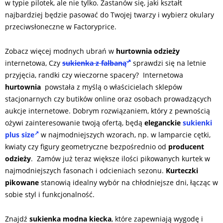
w typie pilotek, ale nie tylko. Zastanów się, jaki kształt
najbardziej będzie pasować do Twojej twarzy i wybierz okulary
przeciwsłoneczne w Factoryprice.
Zobacz więcej modnych ubrań w
hurtownia odzieży
internetowa, Czy
sukienka z falbaną
sprawdzi się na letnie
przyjęcia, randki czy wieczorne spacery? Internetowa
hurtownia
powstała z myślą o właścicielach sklepów
stacjonarnych czy butików online oraz osobach prowadzących
aukcje internetowe. Dobrym rozwiązaniem, który z pewnością
ożywi zainteresowanie twoją ofertą, będą
eleganckie
sukienki
plus size
w najmodniejszych wzorach, np. w lamparcie cętki,
kwiaty czy figury geometryczne bezpośrednio od
producent
odzieży
. Zamów już teraz większe ilości pikowanych kurtek w
najmodniejszych fasonach i odcieniach sezonu.
Kurteczki
pikowane
stanowią idealny wybór na chłodniejsze dni, łącząc w
sobie styl i funkcjonalność.
Znajdź
sukienka modna kiecka
, które zapewniają wygodę i