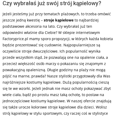
Czy wybrałaś już swój strój kąpielowy?
Jeżeli jesteśmy już przy tematach plażowych, to trzeba omówić
jeszcze jedną kwestię –
stroje kąpielowe
to najbardziej
podstawowe akcesoria na lato. Czy wybrałaś już ten
odpowiedni właśnie dla Ciebie? W sklepie internetowym
Factoryprice.pl mamy sporo propozycji, w których każda kobieta
będzie prezentować się cudownie. Najpopularniejsze są
oczywiście stroje dwuczęściowe. Ich popularność wynika
przede wszystkim stąd, że pozwalają one na opalenie ciała, a
przecież większość osób marzy o pokazaniu się znajomym z
powakacyjną opalenizną. Długie godziny na plaży nie mogą
pójść na marne, prawda? Nasze stylistki przygotowały dla Was
najróżniejsze kostiumy kąpielowe. Dużą popularnością cieszą
się te we wzorki. Jeżeli jednak nie masz ochoty pokazywać zbyt
wiele ciała, bądź po prostu masz taką ochotę, to postaw na
jednoczęściowe kostiumy kąpielowe. W naszej ofercie znajdują
się także urocze kolorowe stroje kąpielowe dla dzieci. Wolisz
strój kąpielowy w stylu sportowym, czy raczej coś w stylistyce