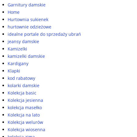
Garnitury damskie
Home
Hurtownia sukienek
hurtownie odzieżowe
idealne portale do sprzedaży ubrań
jeansy damskie
Kamizelki
kamizelki damskie
Kardigany
Klapki
kod rabatowy
kolarki damskie
Kolekcja basic
Kolekcja jesienna
kolekcja masełko
Kolekcja na lato
Kolekcja welurów
Kolekcja wiosenna
kolekcja zima