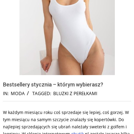
Bestsellery stycznia – którym wybierasz?
IN:
MODA
TAGGED:
BLUZKI Z PEREŁKAMI
W każdym miesiącu roku coś sprzedaje się lepiej, coś gorzej. W
tym miesiącu na samym szczycie znalazły się kopertówki. Do
najlepiej sprzedających się ubrań należały sweterki z golfem i
legginsy. W sklepie internetowym
ebutik
.pl zostało jeszcze kilka