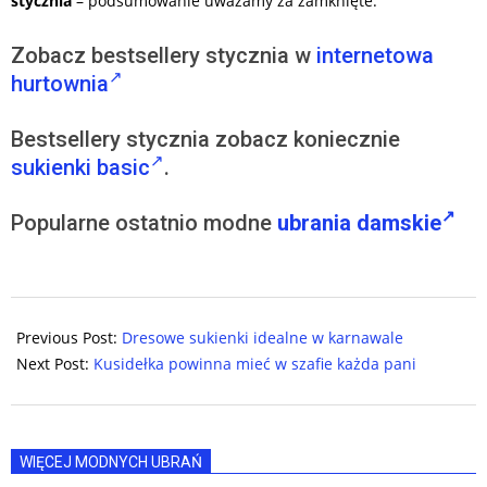
stycznia
– podsumowanie uważamy za zamknięte.
Zobacz bestsellery stycznia w
internetowa
hurtownia
Bestsellery stycznia zobacz koniecznie
sukienki basic
.
Popularne ostatnio
modne
ubrania damskie
2024-
01-
Previous Post:
Dresowe sukienki idealne w karnawale
26
Next Post:
Kusidełka powinna mieć w szafie każda pani
WIĘCEJ MODNYCH UBRAŃ