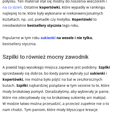
połysku. Ten materiał stał się modny do noszenia wieczorem i
na co dzień
. Ostatnie
kopertówki,
które wypadły w rankingu
najlepiej to te, które były wykonane w niekonwencjonalnych
kształtach, np. ust, pomadki czy motylka.
Kopertówki
to
nieodwołalnie
bestsellery stycznia
tego roku.
Popularne w tym roku
sukienki
na wesele i nie tylko,
bestsellery stycznia.
Szpilki to również mocny zawodnik
A powód tego wysokiego miejsca zapewne jest podobny.
Szpilki
sprzedawały się dobrze, bo kiedy panie wybrały już
sukienki
i
kopertówki,
nie można było pójść na bal w zeszłorocznych
butach.
Szpilki
najbardziej pożądane w tym sezonie to te, które
miały brokatowy pomysł. Doradzałyśmy, aby wybierały je panie,
które nie zdecydowały się na brokatową sukienkę ani makijaż.
W modzie łatwo można przesadzić, a przecież zupełnie nie o to
nam chodzi. Tym paniom, które miały błyszczące kreacje