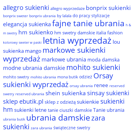
allegro sukienki
bonprix sukienki
allegro wyprzedaże
do pracy stylizacje
by lalala
bonprix sweter
bonprix ubrania
fajne tanie ubrania
elegancja sukienka
h &
hm sukienko
hm swetry damskie
italia fashion
m swetry
letnia wyprzedaż
lou
kolorowy sweter w paski
markowe sukienki
sukienka
mango
wyprzedaż
markowe ubrania
moda damska
mohito sukienki
modne ubrania damskie
Orsay
odzież
mohito swetry
mona butik
mohito ubrania
sukienki wyprzedaż
renee
orsay ubrania
reserved
sinsay sukienki
shein sukienka
reserved ubrania
swetry
sukienki
sklep ebutik.pl
sukienkie
sklep z odzieżą
hm
sukienki letne
Tanie ubrania
tanie ciuszki damskie
ubrania damskie
zara
ubrania butik
sukienki
świąteczne swetry
zara ubrania