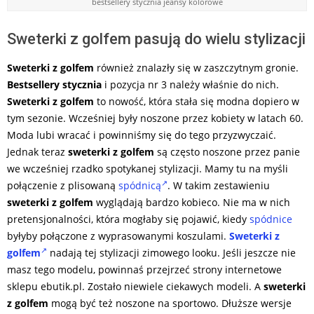
bestsellery stycznia jeansy kolorowe
Sweterki z golfem pasują do wielu stylizacji
Sweterki z golfem
również znalazły się w zaszczytnym gronie.
Bestsellery stycznia
i pozycja nr 3 należy właśnie do nich.
Sweterki z golfem
to nowość, która stała się modna dopiero w
tym sezonie. Wcześniej były noszone przez kobiety w latach 60.
Moda lubi wracać i powinniśmy się do tego przyzwyczaić.
Jednak teraz
sweterki z golfem
są często noszone przez panie
we wcześniej rzadko spotykanej stylizacji. Mamy tu na myśli
połączenie z plisowaną
spódnicą
. W takim zestawieniu
sweterki z golfem
wyglądają bardzo kobieco. Nie ma w nich
pretensjonalności, która mogłaby się pojawić, kiedy
spódnice
byłyby połączone z wyprasowanymi koszulami.
Sweterki z
golfem
nadają tej stylizacji zimowego looku. Jeśli jeszcze nie
masz tego modelu, powinnaś przejrzeć strony internetowe
sklepu ebutik.pl. Zostało niewiele ciekawych modeli. A
sweterki
z golfem
mogą być też noszone na sportowo. Dłuższe wersje