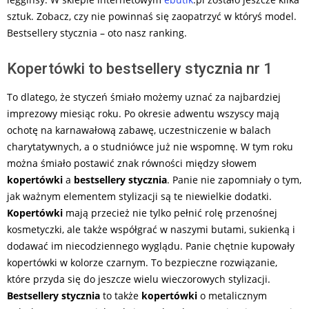
sztuk. Zobacz, czy nie powinnaś się zaopatrzyć w któryś model.
Bestsellery stycznia – oto nasz ranking.
Kopertówki to bestsellery stycznia nr 1
To dlatego, że styczeń śmiało możemy uznać za najbardziej
imprezowy miesiąc roku. Po okresie adwentu wszyscy mają
ochotę na karnawałową zabawę, uczestniczenie w balach
charytatywnych, a o studniówce już nie wspomnę. W tym roku
można śmiało postawić znak równości między słowem
kopertówki
a
bestsellery stycznia
. Panie nie zapomniały o tym,
jak ważnym elementem stylizacji są te niewielkie dodatki.
Kopertówki
mają przecież nie tylko pełnić rolę przenośnej
kosmetyczki, ale także współgrać w naszymi butami, sukienką i
dodawać im niecodziennego wyglądu. Panie chętnie kupowały
kopertówki w kolorze czarnym. To bezpieczne rozwiązanie,
które przyda się do jeszcze wielu wieczorowych stylizacji.
Bestsellery stycznia
to także
kopertówki
o metalicznym