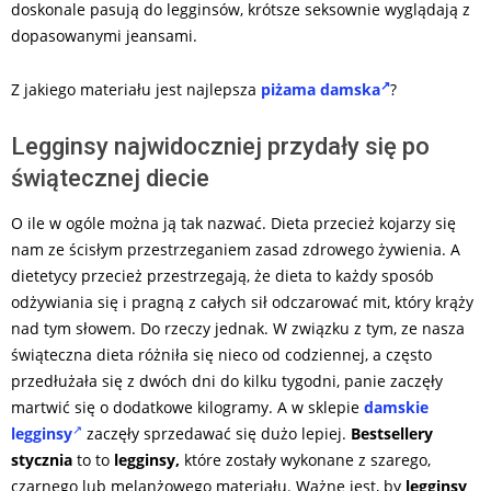
doskonale pasują do legginsów, krótsze seksownie wyglądają z
dopasowanymi jeansami.
Z jakiego materiału jest najlepsza
piżama damska
?
Legginsy najwidoczniej przydały się po
świątecznej diecie
O ile w ogóle można ją tak nazwać. Dieta przecież kojarzy się
nam ze ścisłym przestrzeganiem zasad zdrowego żywienia. A
dietetycy przecież przestrzegają, że dieta to każdy sposób
odżywiania się i pragną z całych sił odczarować mit, który krąży
nad tym słowem. Do rzeczy jednak. W związku z tym, ze nasza
świąteczna dieta różniła się nieco od codziennej, a często
przedłużała się z dwóch dni do kilku tygodni, panie zaczęły
martwić się o dodatkowe kilogramy. A w sklepie
damskie
legginsy
zaczęły sprzedawać się dużo lepiej.
Bestsellery
stycznia
to to
legginsy,
które zostały wykonane z szarego,
czarnego lub melanżowego materiału. Ważne jest, by
legginsy