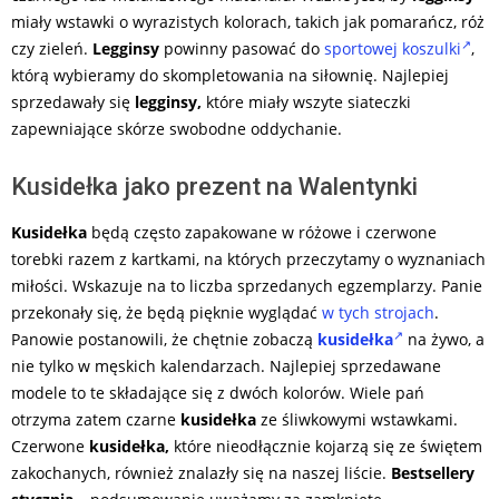
miały wstawki o wyrazistych kolorach, takich jak pomarańcz, róż
czy zieleń.
Legginsy
powinny pasować do
sportowej koszulki
,
którą wybieramy do skompletowania na siłownię. Najlepiej
sprzedawały się
legginsy,
które miały wszyte siateczki
zapewniające skórze swobodne oddychanie.
Kusidełka jako prezent na Walentynki
Kusidełka
będą często zapakowane w różowe i czerwone
torebki razem z kartkami, na których przeczytamy o wyznaniach
miłości. Wskazuje na to liczba sprzedanych egzemplarzy. Panie
przekonały się, że będą pięknie wyglądać
w tych strojach
.
Panowie postanowili, że chętnie zobaczą
kusidełka
na żywo, a
nie tylko w męskich kalendarzach. Najlepiej sprzedawane
modele to te składające się z dwóch kolorów. Wiele pań
otrzyma zatem czarne
kusidełka
ze śliwkowymi wstawkami.
Czerwone
kusidełka,
które nieodłącznie kojarzą się ze świętem
zakochanych, również znalazły się na naszej liście.
Bestsellery