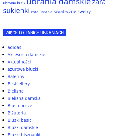
ubrania damskie
zara
ubrania butik
sukienki
świąteczne swetry
zara ubrania
WIĘCEJ O TANICH UBRANIACH
adidas
Akcesoria damskie
Aktualności
ażurowe bluzki
Baleriny
Bestsellery
Bielizna
Bielizna damska
Biustonosze
Biżuteria
Bluzki basic
Bluzki damskie
Bluzki hiszpanki