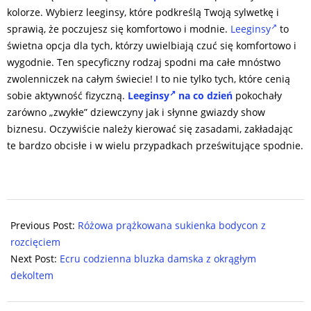
kolorze. Wybierz leeginsy, które podkreślą Twoją sylwetkę i
sprawią, że poczujesz się komfortowo i modnie.
Leeginsy
to
świetna opcja dla tych, którzy uwielbiają czuć się komfortowo i
wygodnie. Ten specyficzny rodzaj spodni ma całe mnóstwo
zwolenniczek na całym świecie! I to nie tylko tych, które cenią
sobie aktywność fizyczną.
Leeginsy
na co dzień
pokochały
zarówno „zwykłe” dziewczyny jak i słynne gwiazdy show
biznesu. Oczywiście należy kierować się zasadami, zakładając
te bardzo obcisłe i w wielu przypadkach prześwitujące spodnie.
2024-
07-
Previous Post:
Różowa prążkowana sukienka bodycon z
09
rozcięciem
Next Post:
Ecru codzienna bluzka damska z okrągłym
dekoltem