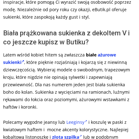
inspiracje, które pomogą Ci wyrazić swoją osobowość poprzez
modę. Niezależnie od pory roku czy okazji, eButik.pl oferuje
sukienki, które zaspokoją każdy gust i styl.
Biała prążkowana sukienka z dekoltem V i
co jeszcze kupisz w Butiku?
Latem wśród kobiet hitem są zwłaszcza
białe
ażurowe
sukienki
, które pięknie rozjaśniają i kojarzą się z niewinną
dziewczęcością. Wybieraj modele o swobodnym, trapezowym
kroju, które nigdzie nie opinają sylwetki i zapewniają
przewiewność. Dla nas numerem jeden jest biała sukienka
boho do kolan. Sukienka z wycięciami na ramionach, luźnymi
rękawami do łokcia oraz poziomymi, ażurowymi wstawkami z
haftów i koronki.
Polecamy wygodne jeansy lub
Leeginsy
i koszulę w paski z
kwiatowym haftem i mocne akcenty kolorystyczne. Najlepiej
kobaltową listonoszkę i
złota szpilka
lub w podobnym