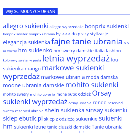
WIĘCEJ MODNYCH UBRAŃ
allegro sukienki
bonprix sukienki
allegro wyprzedaże
do pracy stylizacje
by lalala
bonprix sweter
bonprix ubrania
fajne tanie ubrania
elegancja sukienka
h &
hm sukienko
hm swetry damskie
italia fashion
m swetry
letnia wyprzedaż
lou
kolorowy sweter w paski
markowe sukienki
sukienka
mango
wyprzedaż
markowe ubrania
moda damska
mohito sukienki
modne ubrania damskie
Orsay
odzież
mohito swetry
mona butik
mohito ubrania
sukienki wyprzedaż
renee
orsay ubrania
reserved
sinsay sukienki
shein sukienka
reserved ubrania
swetry
sukienki
sklep ebutik.pl
sukienkie
sklep z odzieżą
hm
sukienki letne
Tanie ubrania
tanie ciuszki damskie