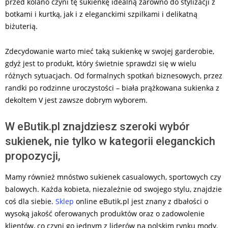
przed kolano czyni tę sukienkę idealną zarówno do stylizacji z
botkami i kurtką, jak i z eleganckimi szpilkami i delikatną
biżuterią.
Zdecydowanie warto mieć taką sukienkę w swojej garderobie,
gdyż jest to produkt, który świetnie sprawdzi się w wielu
różnych sytuacjach. Od formalnych spotkań biznesowych, przez
randki po rodzinne uroczystości – biała prążkowana sukienka z
dekoltem V jest zawsze dobrym wyborem.
W eButik.pl znajdziesz szeroki wybór
sukienek, nie tylko w kategorii eleganckich
propozycji,
Mamy również mnóstwo sukienek casualowych, sportowych czy
balowych. Każda kobieta, niezależnie od swojego stylu, znajdzie
coś dla siebie.
Sklep
online eButik.pl jest znany z dbałości o
wysoką jakość oferowanych produktów oraz o zadowolenie
klientów, co czyni go jednym z liderów na polskim rynku mody.