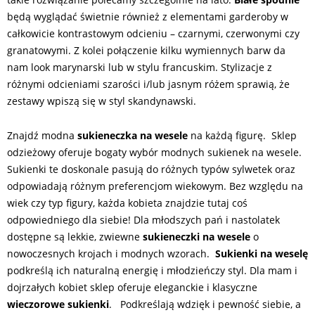
będą wyglądać świetnie również z elementami garderoby w
całkowicie kontrastowym odcieniu – czarnymi, czerwonymi czy
granatowymi. Z kolei połączenie kilku wymiennych barw da
nam look marynarski lub w stylu francuskim. Stylizacje z
różnymi odcieniami szarości i/lub jasnym różem sprawią, że
zestawy wpiszą się w styl skandynawski.
Znajdź modna
sukieneczka na wesele
na każdą figurę. Sklep
odzieżowy oferuje bogaty wybór modnych sukienek na wesele.
Sukienki te doskonale pasują do różnych typów sylwetek oraz
odpowiadają różnym preferencjom wiekowym. Bez względu na
wiek czy typ figury, każda kobieta znajdzie tutaj coś
odpowiedniego dla siebie! Dla młodszych pań i nastolatek
dostępne są lekkie, zwiewne
sukieneczki na wesele
o
nowoczesnych krojach i modnych wzorach.
Sukienki na weselę
podkreślą ich naturalną energię i młodzieńczy styl. Dla mam i
dojrzałych kobiet sklep oferuje eleganckie i klasyczne
wieczorowe sukienki
.
Podkreślają wdzięk i pewność siebie, a