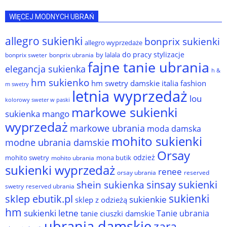
WIĘCEJ MODNYCH UBRAŃ
allegro sukienki
bonprix sukienki
allegro wyprzedaże
do pracy stylizacje
by lalala
bonprix sweter
bonprix ubrania
fajne tanie ubrania
elegancja sukienka
h &
hm sukienko
hm swetry damskie
italia fashion
m swetry
letnia wyprzedaż
lou
kolorowy sweter w paski
markowe sukienki
sukienka
mango
wyprzedaż
markowe ubrania
moda damska
mohito sukienki
modne ubrania damskie
Orsay
odzież
mohito swetry
mona butik
mohito ubrania
sukienki wyprzedaż
renee
orsay ubrania
reserved
sinsay sukienki
shein sukienka
reserved ubrania
swetry
sukienki
sklep ebutik.pl
sukienkie
sklep z odzieżą
hm
sukienki letne
Tanie ubrania
tanie ciuszki damskie
ubrania damskie
zara