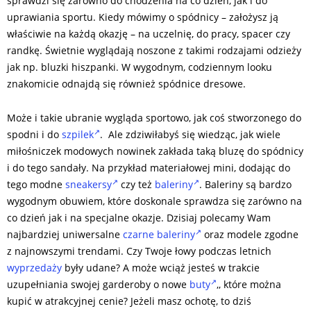
sprawdzi się zarówno do chodzenia na co dzień, jak i do
uprawiania sportu. Kiedy mówimy o spódnicy – założysz ją
właściwie na każdą okazję – na uczelnię, do pracy, spacer czy
randkę. Świetnie wyglądają noszone z takimi rodzajami odzieży
jak np. bluzki hiszpanki. W wygodnym, codziennym looku
znakomicie odnajdą się również spódnice dresowe.
Może i takie ubranie wygląda sportowo, jak coś stworzonego do
spodni i do
szpilek
. Ale zdziwiłabyś się wiedząc, jak wiele
miłośniczek modowych nowinek zakłada taką bluzę do spódnicy
i do tego sandały. Na przykład materiałowej mini, dodając do
tego modne
sneakersy
czy też
baleriny
. Baleriny są bardzo
wygodnym obuwiem, które doskonale sprawdza się zarówno na
co dzień jak i na specjalne okazje. Dzisiaj polecamy Wam
najbardziej uniwersalne
czarne baleriny
oraz modele zgodne
z najnowszymi trendami. Czy Twoje łowy podczas letnich
wyprzedaży
były udane? A może wciąż jesteś w trakcie
uzupełniania swojej garderoby o nowe
buty
,, które można
kupić w atrakcyjnej cenie? Jeżeli masz ochotę, to dziś