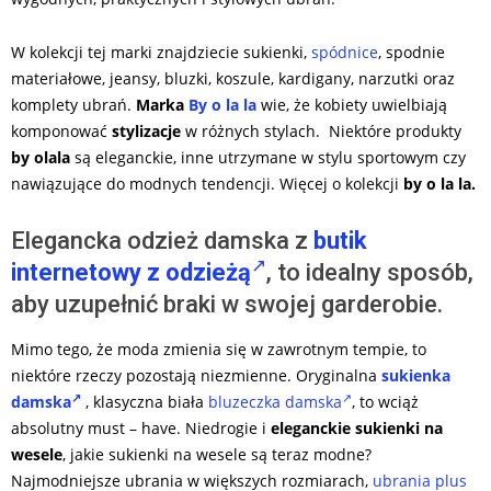
W kolekcji tej marki znajdziecie sukienki,
spódnice
, spodnie
materiałowe, jeansy, bluzki, koszule, kardigany, narzutki oraz
komplety ubrań.
Marka
By o la la
wie, że kobiety uwielbiają
komponować
stylizacje
w różnych stylach. Niektóre produkty
by olala
są eleganckie, inne utrzymane w stylu sportowym czy
nawiązujące do modnych tendencji. Więcej o kolekcji
by o la la.
Elegancka odzież damska z
butik
internetowy z odzieżą
, to idealny sposób,
aby uzupełnić braki w swojej garderobie.
Mimo tego, że moda zmienia się w zawrotnym tempie, to
niektóre rzeczy pozostają niezmienne. Oryginalna
sukienka
damska
, klasyczna biała
bluzeczka damska
, to wciąż
absolutny must – have. Niedrogie i
eleganckie sukienki na
wesele
, j
akie sukienki na wesele są teraz modne?
Najmodniejsze ubrania w większych rozmiarach,
ubrania plus