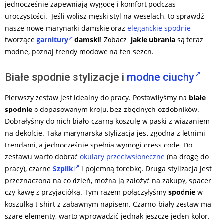
jednocześnie zapewniają wygodę i komfort podczas
uroczystości. Jeśli wolisz męski styl na weselach, to sprawdź
nasze nowe marynarki damskie oraz
eleganckie spodnie
tworzące
garnitury
damski
! Zobacz
jakie ubrania
są teraz
modne, poznaj trendy modowe na ten sezon.
Białe spodnie stylizacje i
modne ciuchy
Pierwszy zestaw jest idealny do pracy. Postawiłyśmy na
białe
spodnie
o dopasowanym kroju, bez zbędnych ozdobników.
Dobrałyśmy do nich biało-czarną koszulę w paski z wiązaniem
na dekolcie. Taka marynarska stylizacja jest zgodna z letnimi
trendami, a jednocześnie spełnia wymogi dress code. Do
zestawu warto dobrać
okulary przeciwsłoneczne
(na drogę do
pracy), czarne
Szpilki
i pojemną torebkę. Druga stylizacja jest
przeznaczona na co dzień, można ją założyć na zakupy, spacer
czy kawę z przyjaciółką. Tym razem połączyłyśmy
spodnie
w
koszulką t-shirt z zabawnym napisem. Czarno-biały zestaw ma
szare elementy, warto wprowadzić jednak jeszcze jeden kolor.