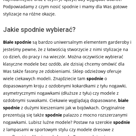
Podpowiadamy z czym nosić spodnie i mamy dla Was gotowe
stylizacje na różne okazje.
Jakie spodnie wybierać?
Białe spodnie
są bardzo uniwersalnym elementem garderoby i
jesteśmy pewne, że z łatwością stworzycie z nimi stylizacje na
co dzień, do pracy i na wieczór. Można oczywiście wybierać
klasyczne modele bez ozdób, ale dzisiaj chcemy omówić dla
Was także fasony ze zdobieniami. Sklep odzieżowy oferuje
wiele ciekawych modeli. Znajdziecie tam
spodnie
o
dopasowanym kroju z ozdobnymi kokardkami z tyłu nogawki,
asymetrycznymi nogawkami (dłuższe z tyłu) czy modele z
ozdobnymi suwakami. Ciekawie wyglądają dopasowane,
białe
spodnie
z dużymi kieszeniami jak w bojówkach. Oryginalnie
prezentują się także
spodnie
palazzo z mocno rozszerzanymi
nogawkami. Lubisz luźne modele? Postaw na szerokie
spodnie
z lampasami w sportowym stylu czy modele dresowe z