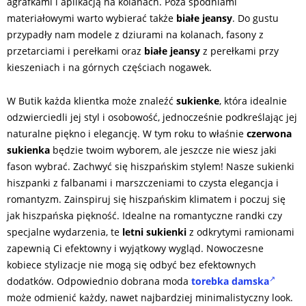
agrafkami i aplikacją na kolanach. Poza spodniami
materiałowymi warto wybierać także
białe jeansy
. Do gustu
przypadły nam modele z dziurami na kolanach, fasony z
przetarciami i perełkami oraz
białe jeansy
z perełkami przy
kieszeniach i na górnych częściach nogawek.
W Butik każda klientka może znaleźć
sukienke
, która idealnie
odzwierciedli jej styl i osobowość, jednocześnie podkreślając jej
naturalne piękno i elegancję. W tym roku to właśnie
czerwona
sukienka
będzie twoim wyborem, ale jeszcze nie wiesz jaki
fason wybrać. Zachwyć się hiszpańskim stylem! Nasze sukienki
hiszpanki z falbanami i marszczeniami to czysta elegancja i
romantyzm. Zainspiruj się hiszpańskim klimatem i poczuj się
jak hiszpańska piękność. Idealne na romantyczne randki czy
specjalne wydarzenia, te
letni sukienki
z odkrytymi ramionami
zapewnią Ci efektowny i wyjątkowy wygląd. Nowoczesne
kobiece stylizacje nie mogą się odbyć bez efektownych
dodatków. Odpowiednio dobrana moda
torebka damska
może odmienić każdy, nawet najbardziej minimalistyczny look.