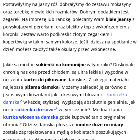
Postawiłyśmy na jasny róż, dobrałyśmy do zestawu mokasyny
oraz torebkę niewielkich rozmiarów. Dobrym dodatkiem jest
zegarek. Na imprezę lub randkę, polecamy Wam
białe jeansy
z
połyskującymi perełkami oraz błękitny top z wykończeniem z
koronki. Zestaw warto podkreślić złotym zegarkiem i
kopertówką w takim samym kolorze. Jeśli idziesz na spotkanie w
dzień możesz założyć także okulary przeciwsłoneczne.
Jakie są modne
sukienki na komunijne
w tym roku? Doskonale
chronią nas one przed chłodem, są ultra lekkie i wygodne w
noszeniu
kurteczki pikowane
damskie. Z jakiego materiału
najlepsza
piżama damska
? Możemy zakładać ją zarówno z
jeansowymi koszulami jak i dresowymi bluzami –
kamizelka
damska
w każdej stylizacji wyglądają absolutnie genialnie. Jak
nosić
sukienka dresowe
w tym sezonie? Modna i tania
kurtka wiosenna damska
gdzie kupować tanio oryginalne
ubrania? Odzież damska plus size
modne duże rozmiary
została zaprojektowana z myślą o kobietach poszukujących
wygodnych, praktycznych i stylowych ubrań.