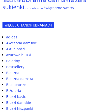
ubrania butik
sukienki
świąteczne swetry
zara ubrania
WIĘCEJ O TANICH UBRANIACH
adidas
Akcesoria damskie
Aktualności
ażurowe bluzki
Baleriny
Bestsellery
Bielizna
Bielizna damska
Biustonosze
Biżuteria
Bluzki basic
Bluzki damskie
Bluzki hiszpanki