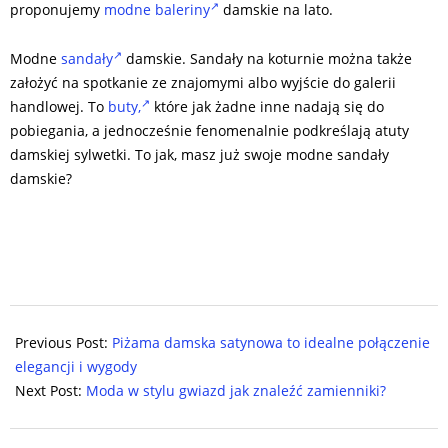
proponujemy
modne baleriny
damskie na lato.
Modne
sandały
damskie. Sandały na koturnie można także
założyć na spotkanie ze znajomymi albo wyjście do galerii
handlowej. To
buty,
które jak żadne inne nadają się do
pobiegania, a jednocześnie fenomenalnie podkreślają atuty
damskiej sylwetki. To jak, masz już swoje modne sandały
damskie?
2024-
05-
Previous Post:
Piżama damska satynowa to idealne połączenie
13
elegancji i wygody
Next Post:
Moda w stylu gwiazd jak znaleźć zamienniki?