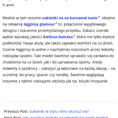
h anm.
Modne w tym sezonie
sukienki na na karnawał tanio
. Idealne
na siłownię
legginsy glamour
to połączenie wyjątkowego
designu i starannie przemyślanego projektu. Zobacz szeroki
wybór wysokiej jakości
bielizna damska
, która nie tylko będzie
podkreślać Twoje atuty, ale także zapewni komfort na co dzień.
Czarne legginsy to jedne z najchętniej noszonych przez kobiety
rodzajów spodni. Taki model świetnie sprawdzi się zarówno do
chodzenia na co dzień, jak i do uprawiania sportu. Kiedy
mówimy o spódnicy – założysz ją właściwie na każdą okazję – na
uczelnię, do pracy, spacer czy randkę. Świetnie wyglądają
noszone z takimi rodzajami odzieży jak np. bluzki hiszpanki.
2025-
09-
Previous Post:
Sukienki w stylu retro skusisz się?
09
Next Post:
Jaki garnitur damski na wesele? Sprawdź modne