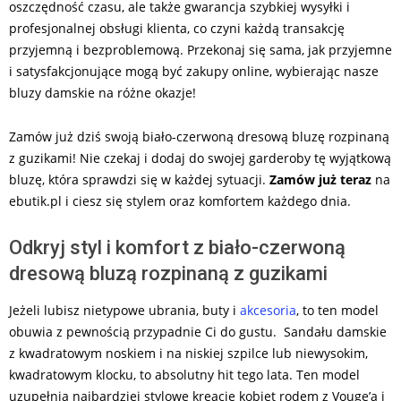
oszczędność czasu, ale także gwarancja szybkiej wysyłki i
profesjonalnej obsługi klienta, co czyni każdą transakcję
przyjemną i bezproblemową. Przekonaj się sama, jak przyjemne
i satysfakcjonujące mogą być zakupy online, wybierając nasze
bluzy damskie na różne okazje!
Zamów już dziś swoją biało-czerwoną dresową bluzę rozpinaną
z guzikami! Nie czekaj i dodaj do swojej garderoby tę wyjątkową
bluzę, która sprawdzi się w każdej sytuacji.
Zamów już teraz
na
ebutik.pl i ciesz się stylem oraz komfortem każdego dnia.
Odkryj styl i komfort z biało-czerwoną
dresową bluzą rozpinaną z guzikami
Jeżeli lubisz nietypowe ubrania, buty i
akcesoria
, to ten model
obuwia z pewnością przypadnie Ci do gustu. Sandału damskie
z kwadratowym noskiem i na niskiej szpilce lub niewysokim,
kwadratowym klocku, to absolutny hit tego lata. Ten model
uzupełnia najbardziej stylowe kreacje kobiet rodem z Vouge’a i