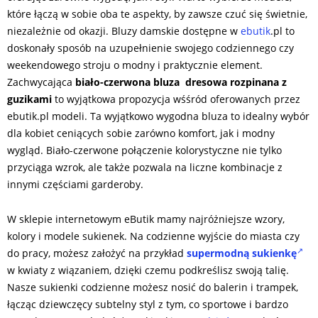
które łączą w sobie oba te aspekty, by zawsze czuć się świetnie,
niezależnie od okazji. Bluzy damskie dostępne w
ebutik
.pl to
doskonały sposób na uzupełnienie swojego codziennego czy
weekendowego stroju o modny i praktycznie element.
Zachwycająca
biało-czerwona bluza dresowa rozpinana z
guzikami
to wyjątkowa propozycja wśśród oferowanych przez
ebutik.pl modeli. Ta wyjątkowo wygodna bluza to idealny wybór
dla kobiet ceniących sobie zarówno komfort, jak i modny
wygląd. Biało-czerwone połączenie kolorystyczne nie tylko
przyciąga wzrok, ale także pozwala na liczne kombinacje z
innymi częściami garderoby.
W sklepie internetowym eButik mamy najróżniejsze wzory,
kolory i modele sukienek. Na codzienne wyjście do miasta czy
do pracy, możesz założyć na przykład
supermodną sukienkę
w kwiaty z wiązaniem, dzięki czemu podkreślisz swoją talię.
Nasze sukienki codzienne możesz nosić do balerin i trampek,
łącząc dziewczęcy subtelny styl z tym, co sportowe i bardzo