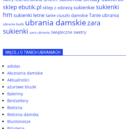
sukienki
sklep ebutik.pl
sukienkie
sklep z odzieżą
hm
sukienki letne
Tanie ubrania
tanie ciuszki damskie
ubrania damskie
zara
ubrania butik
sukienki
świąteczne swetry
zara ubrania
WIĘCEJ O TANICH UBRANIACH
adidas
Akcesoria damskie
Aktualności
ażurowe bluzki
Baleriny
Bestsellery
Bielizna
Bielizna damska
Biustonosze
Biżuteria