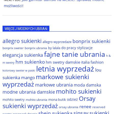
możliwości!
WIĘCEJ MODNYCH UBRAŃ
allegro sukienki
bonprix sukienki
allegro wyprzedaże
do pracy stylizacje
by lalala
bonprix sweter
bonprix ubrania
fajne tanie ubrania
elegancja sukienka
h &
hm sukienko
hm swetry damskie
italia fashion
m swetry
letnia wyprzedaż
lou
kolorowy sweter w paski
markowe sukienki
sukienka
mango
wyprzedaż
markowe ubrania
moda damska
mohito sukienki
modne ubrania damskie
Orsay
odzież
mohito swetry
mona butik
mohito ubrania
sukienki wyprzedaż
renee
orsay ubrania
reserved
sinsay sukienki
shein sukienka
reserved ubrania
swetry