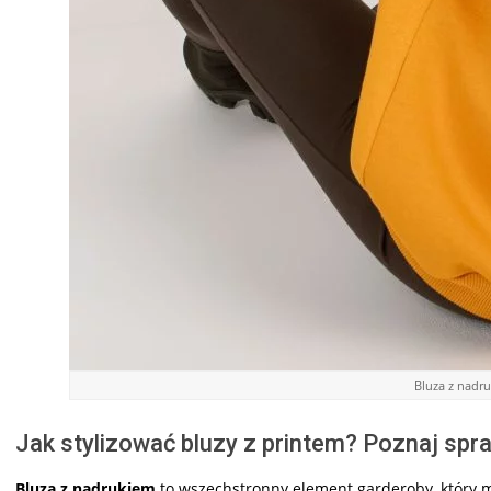
Bluza z nadru
Jak stylizować bluzy z printem? Poznaj sp
Bluza z nadrukiem
to wszechstronny element garderoby, który m