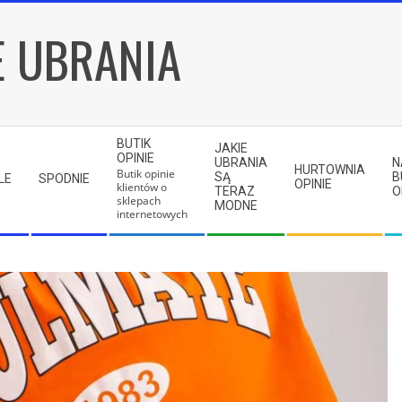
E UBRANIA
BUTIK
JAKIE
OPINIE
UBRANIA
N
HURTOWNIA
Butik opinie
SĄ
B
LE
SPODNIE
OPINIE
klientów o
TERAZ
O
sklepach
MODNE
internetowych