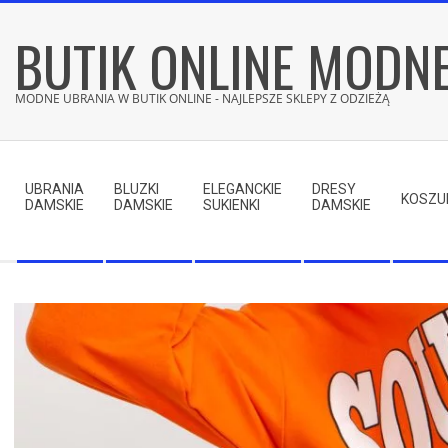
Skip
BUTIK ONLINE MODN
to
content
MODNE UBRANIA W BUTIK ONLINE - NAJLEPSZE SKLEPY Z ODZIEŻĄ
Secondary
Navigation
UBRANIA
BLUZKI
ELEGANCKIE
DRESY
Menu
KOSZU
DAMSKIE
DAMSKIE
SUKIENKI
DAMSKIE