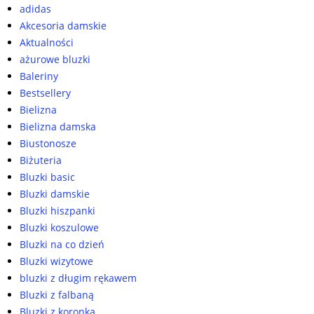
adidas
Akcesoria damskie
Aktualności
ażurowe bluzki
Baleriny
Bestsellery
Bielizna
Bielizna damska
Biustonosze
Biżuteria
Bluzki basic
Bluzki damskie
Bluzki hiszpanki
Bluzki koszulowe
Bluzki na co dzień
Bluzki wizytowe
bluzki z długim rękawem
Bluzki z falbaną
Bluzki z koronką