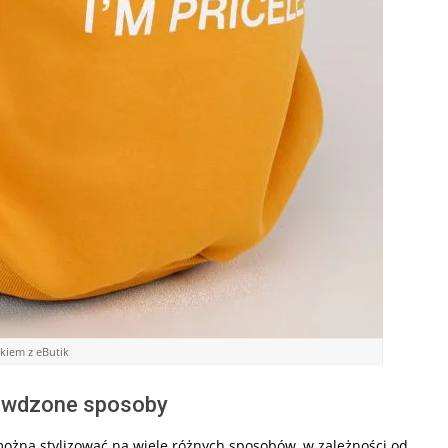
kiem z eButik
rawdzone sposoby
ożna stylizować na wiele różnych sposobów, w zależności od