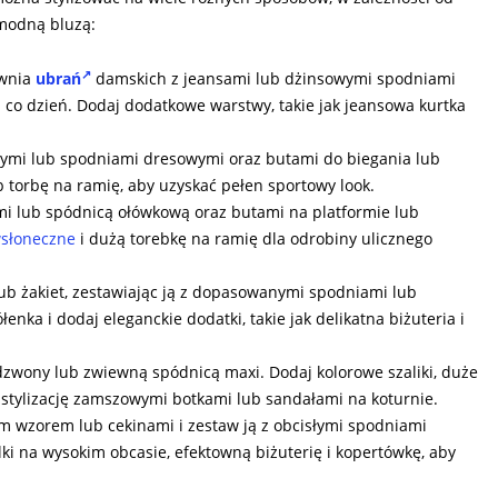
 modną bluzą:
ownia
ubrań
damskich z jeansami lub dżinsowymi spodniami
o dzień. Dodaj dodatkowe warstwy, takie jak jeansowa kurtka
wymi lub spodniami dresowymi oraz butami do biegania lub
 torbę na ramię, aby uzyskać pełen sportowy look.
mi lub spódnicą ołówkową oraz butami na platformie lub
wsłoneczne
i dużą torebkę na ramię dla odrobiny ulicznego
ub żakiet, zestawiając ją z dopasowanymi spodniami lub
nka i dodaj eleganckie dodatki, takie jak delikatna biżuteria i
dzwony lub zwiewną spódnicą maxi. Dodaj kolorowe szaliki, duże
cz stylizację zamszowymi botkami lub sandałami na koturnie.
m wzorem lub cekinami i zestaw ją z obcisłymi spodniami
ki na wysokim obcasie, efektowną biżuterię i kopertówkę, aby