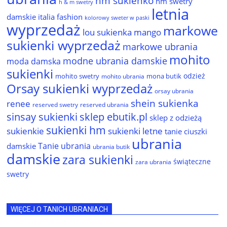
hm sukienko
hm swetry
h & m swetry
letnia
damskie
italia fashion
kolorowy sweter w paski
wyprzedaż
markowe
lou sukienka
mango
sukienki wyprzedaż
markowe ubrania
mohito
modne ubrania damskie
moda damska
sukienki
odzież
mohito swetry
mona butik
mohito ubrania
Orsay sukienki wyprzedaż
orsay ubrania
shein sukienka
renee
reserved ubrania
reserved swetry
sinsay sukienki
sklep ebutik.pl
sklep z odzieżą
sukienki hm
sukienkie
sukienki letne
tanie ciuszki
ubrania
Tanie ubrania
damskie
ubrania butik
damskie
zara sukienki
świąteczne
zara ubrania
swetry
WIĘCEJ O TANICH UBRANIACH