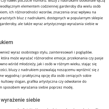
a czy nawet poczucie humoru. Bluzy z nadrukami doskonale łączą
 nieodłącznym elementem codziennej garderoby dla wielu osób
ukiem, ich różnorodności wzorów, znaczenia oraz wpływu na
yrazistych bluz z nadrukami, dostępnych w popularnym sklepie
t garderoby, ale także wyraz artystycznego wyrażania siebie w
ukiem
ównież wyraz osobistego stylu, zainteresowań i poglądów.
, która może wyrażać różnorodne emocje, przekonania czy pasje
wno wśród młodzieży, jak i osób w różnym wieku, stając się
tości, bluzy z nadrukiem pozwalają noszącemu wyróżnić się z
ne wygodną i praktyczną opcję dla osób ceniących sobie
o kultowy slogan, grafika artystyczna czy odwołanie do
m sposobem wyrażania siebie poprzez modę.
wyrażenie siebie