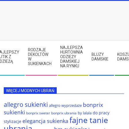
NAJLEPSZA
RODZAJE
AJLEPSZY
HURTOWNIA
DEKOLTÓW
BLUZY
KOSZ
UTIK Z
ODZIEŻY
W
DAMSKIE
DAMS
DZIEŻĄ
DAMSKIEJ
SUKIENKACH
NA RYNKU
WIĘCEJ MODNYCH UBRAŃ
allegro sukienki
bonprix
allegro wyprzedaże
sukienki
do pracy
by lalala
bonprix sweter
bonprix ubrania
fajne tanie
elegancja sukienka
stylizacje
ubrania