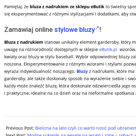
Pamiętaj, że
bluza z nadrukiem ze sklepu eButik
to świetny spo
się eksperymentować z różnymi stylizacjami i dodatkami, aby stw
Zamawiaj online
stylowe bluzy
!
Bluza z nadrukiem
stanowi unikalny element garderoby, który mo
uwagę na różnorodność dostępnych w sklepie
eButik.pl
wzorów, 
kwiaty oraz bluzy w stylu baseball. Wybór odpowiedniej bluzy zal
noszona. Eksperymentowanie z różnymi wzorami i stylami pozwala 
wyraża indywidualność noszącego.
Bluzy
z nadrukami, które ma 
garderoby, ale także doskonały sposób na wyrażenie siebie i sw
każdy może znaleźć bluzę, która doskonale odzwierciedla jego o
i praktyczne, idealne na co dzień oraz na nieformalne spotkania
2025-
10-
Previous Post:
Bielizna na lato czyli co warto nosić pod ubranie
17
Next Post:
Modne sukienki na wesele na jesień i zimę – zobacz,