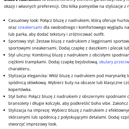
okazji i własnych preferencji. Oto kilka pomysłów na stylizacje z
Casualowy look: Połącz bluzę z nadrukiem, którą oferuje hurt
oraz
sneakersami
dla swobodnego i komfortowego wyglądu na c
lub parka, aby dodać tekstury i zróżnicować outfit.
Sportowy styl: Zestaw bluzę z nadrukiem z legginsami sporto
sportowymi sneakersami. Dodaj czapkę z daszkiem i plecak lub
Styl uliczny: Kombinuj bluzę z nadrukiem z obcisłymi spodnia
ciężkimi trampkami. Dodaj czapkę bejsbolową,
okulary przeci
charakteru.
Stylizacja elegancka: Włóż bluzę z nadrukiem pod marynarkę l
spódnicą ołówkową. Wybierz buty na obcasie lub klasyczne czółe
kopertówka.
Styl boho: Połącz bluzę z nadrukiem z obszernymi spodniami 
bransolety i długie kolczyki, aby podkreślić boho vibe. Zakoń
Stylizacja na imprezę: Wybierz bluzę z nadrukiem z efektowny
skórzanymi lub spódnicą z połyskującymi detalami. Dodaj szpil
stworzyć imprezowy look.