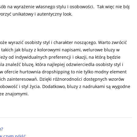
sób na wyrażenie własnego stylu i osobowości. Tak więc nie bój
orzyć unikatowy i autentyczny look.
że wyrazić osobisty styl i charakter noszącego. Warto zwrócić
takich jak bluzy z kolorowymi napisami, welurowe bluzy w
eży od indywidualnych preferencji i okazji, na którą będzie
znaleźć bluzę, która najlepiej odzwierciedla osobisty styl i
w ofercie hurtownia dropshipping to nie tylko modny element
oich zainteresowań. Dzięki różnorodności dostępnych wzorów
sobowość i styl życia. Dodatkowo, bluzy z nadrukami są wygodne
 ze znajomymi.
m?
 w czym pójść