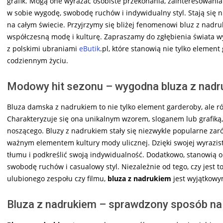
grafik. Mogą one wyrażać osobiste przekonania, zainteresowani
w sobie wygodę, swobodę ruchów i indywidualny styl. Stają się
na całym świecie. Przyjrzymy się bliżej fenomenowi bluz z nadr
współczesną modę i kulturę. Zapraszamy do zgłębienia świata w
z polskimi ubraniami
eButik
.pl, które stanowią nie tylko elemen
codziennym życiu.
Modowy hit sezonu – wygodna bluza z nadr
Bluza damska z nadrukiem to nie tylko element garderoby, ale r
Charakteryzuje się ona unikalnym wzorem, sloganem lub grafiką
noszącego. Bluzy z nadrukiem stały się niezwykle popularne zaró
ważnym elementem kultury mody ulicznej. Dzięki swojej wyrazis
tłumu i podkreślić swoją indywidualność. Dodatkowo, stanowią o
swobodę ruchów i casualowy styl. Niezależnie od tego, czy jest t
ulubionego zespołu czy filmu,
bluza z nadrukiem
jest wyjątkowy
Bluza z nadrukiem – sprawdzony sposób na 