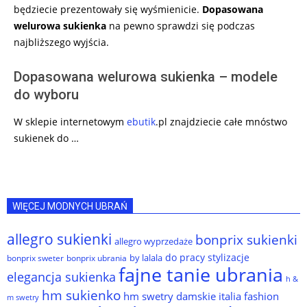
będziecie prezentowały się wyśmienicie.
Dopasowana
welurowa sukienka
na pewno sprawdzi się podczas
najbliższego wyjścia.
Dopasowana welurowa sukienka – modele
do wyboru
W sklepie internetowym
ebutik
.pl znajdziecie całe mnóstwo
sukienek do …
WIĘCEJ MODNYCH UBRAŃ
allegro sukienki
bonprix sukienki
allegro wyprzedaże
do pracy stylizacje
by lalala
bonprix sweter
bonprix ubrania
fajne tanie ubrania
elegancja sukienka
h &
hm sukienko
hm swetry damskie
italia fashion
m swetry