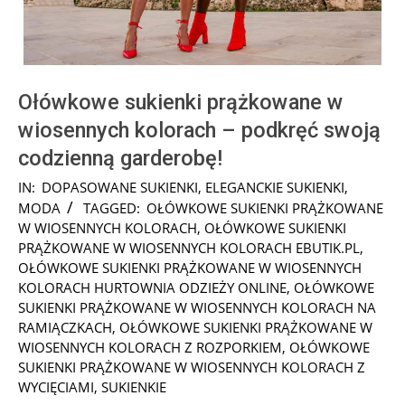
Ołówkowe sukienki prążkowane w
wiosennych kolorach – podkręć swoją
codzienną garderobę!
2022-
IN:
DOPASOWANE SUKIENKI
,
ELEGANCKIE SUKIENKI
,
02-
MODA
TAGGED:
OŁÓWKOWE SUKIENKI PRĄŻKOWANE
04
W WIOSENNYCH KOLORACH
,
OŁÓWKOWE SUKIENKI
PRĄŻKOWANE W WIOSENNYCH KOLORACH EBUTIK.PL
,
OŁÓWKOWE SUKIENKI PRĄŻKOWANE W WIOSENNYCH
KOLORACH HURTOWNIA ODZIEŻY ONLINE
,
OŁÓWKOWE
SUKIENKI PRĄŻKOWANE W WIOSENNYCH KOLORACH NA
RAMIĄCZKACH
,
OŁÓWKOWE SUKIENKI PRĄŻKOWANE W
WIOSENNYCH KOLORACH Z ROZPORKIEM
,
OŁÓWKOWE
SUKIENKI PRĄŻKOWANE W WIOSENNYCH KOLORACH Z
WYCIĘCIAMI
,
SUKIENKIE