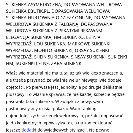
SUKIENKA ASYMETRYCZNA
,
DOPASOWANA WELUROWA
SUKIENKA EBUTIK.PL
,
DOPASOWANA WELUROWA
SUKIENKA HURTOWNIA ODZIEŻY ONLINE
,
DOPASOWANA
WELUROWA SUKIENKA Z FALBANĄ
,
DOPASOWANA
WELUROWA SUKIENKA Z PĘKATYMI RĘKAWAMI
,
ELEGANCJA SUKIENKA
,
HM SUKIENKO
,
LETNIA
WYPRZEDAŻ
,
LOU SUKIENKA
,
MARKOWE SUKIENKI
WYPRZEDAŻ
,
MOHITO SUKIENKI
,
ORSAY SUKIENKI
WYPRZEDAŻ
,
SHEIN SUKIENKA
,
SINSAY SUKIENKI
,
SUKIENKI
HM
,
SUKIENKI LETNE
,
ZARA SUKIENKI
Właściwie materiał nie ma tutaj aż tak wielkiego znaczenia,
ale trzeba przyznać, że właśnie welur niewątpliwie dodaje
objętości. Po pierwsze jest jednolity, a po drugie delikatnie
pluszowy. To właśnie sprawia, że nie każdej kobiecie będzie
pasowała taka sukienka. W związku z powyższym
postanowiłyśmy dzisiaj pokazać Wam ranking
najmodniejszych sukienek welurowych, później dopasować
je do konkretnych typów sylwetek, a na koniec dobrać
jeszcze
dodatki
do wyjątkowych stylizacji. Na pewno