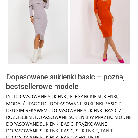
Dopasowane sukienki basic – poznaj
bestsellerowe modele
2024-
IN:
DOPASOWANE SUKIENKI
,
ELEGANCKIE SUKIENKI
,
02-
MODA
TAGGED:
DOPASOWANE SUKIENKI BASIC Z
08
DŁUGIM RĘKAWEM
,
DOPASOWANE SUKIENKI BASIC Z
ROZCIĘCIEM
,
DOPASOWANE SUKIENKI W PRĄŻEK
,
MODNE
DOPASOWANE SUKIENKI BASIC
,
PRĄŻKOWANE
DOPASOWANE SUKIENKI BASIC
,
SUKIENKIE
,
TANIE
DOPASOWANE SUKIENKI BASIC Z EBUTIK.PL