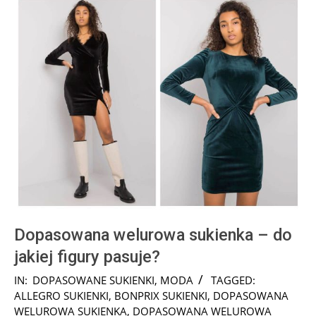
Dopasowana welurowa sukienka – do
jakiej figury pasuje?
2022-
IN:
DOPASOWANE SUKIENKI
,
MODA
TAGGED:
01-
ALLEGRO SUKIENKI
,
BONPRIX SUKIENKI
,
DOPASOWANA
06
WELUROWA SUKIENKA
,
DOPASOWANA WELUROWA