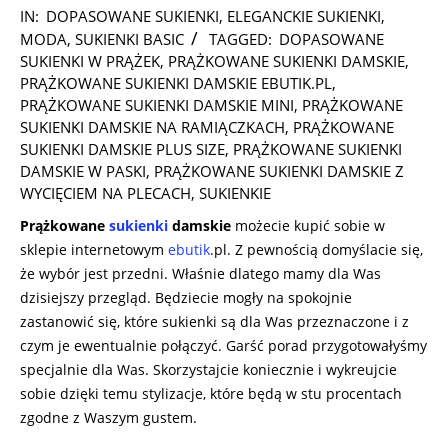
2022-
IN:
DOPASOWANE SUKIENKI
,
ELEGANCKIE SUKIENKI
,
05-
MODA
,
SUKIENKI BASIC
TAGGED:
DOPASOWANE
18
SUKIENKI W PRĄŻEK
,
PRĄŻKOWANE SUKIENKI DAMSKIE
,
PRĄŻKOWANE SUKIENKI DAMSKIE EBUTIK.PL
,
PRĄŻKOWANE SUKIENKI DAMSKIE MINI
,
PRĄŻKOWANE
SUKIENKI DAMSKIE NA RAMIĄCZKACH
,
PRĄŻKOWANE
SUKIENKI DAMSKIE PLUS SIZE
,
PRĄŻKOWANE SUKIENKI
DAMSKIE W PASKI
,
PRĄŻKOWANE SUKIENKI DAMSKIE Z
WYCIĘCIEM NA PLECACH
,
SUKIENKIE
Prążkowane
sukienki
damskie
możecie kupić sobie w
sklepie internetowym
ebutik
.pl. Z pewnością domyślacie się,
że wybór jest przedni. Właśnie dlatego mamy dla Was
dzisiejszy przegląd. Będziecie mogły na spokojnie
zastanowić się, które sukienki są dla Was przeznaczone i z
czym je ewentualnie połączyć. Garść porad przygotowałyśmy
specjalnie dla Was. Skorzystajcie koniecznie i wykreujcie
sobie dzięki temu stylizacje, które będą w stu procentach
zgodne z Waszym gustem.