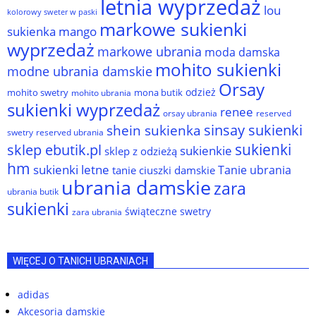
letnia wyprzedaż
lou
kolorowy sweter w paski
markowe sukienki
sukienka
mango
wyprzedaż
markowe ubrania
moda damska
mohito sukienki
modne ubrania damskie
Orsay
odzież
mohito swetry
mona butik
mohito ubrania
sukienki wyprzedaż
renee
orsay ubrania
reserved
sinsay sukienki
shein sukienka
reserved ubrania
swetry
sukienki
sklep ebutik.pl
sukienkie
sklep z odzieżą
hm
sukienki letne
Tanie ubrania
tanie ciuszki damskie
ubrania damskie
zara
ubrania butik
sukienki
świąteczne swetry
zara ubrania
WIĘCEJ O TANICH UBRANIACH
adidas
Akcesoria damskie