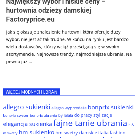
Największy wybór i niskie ceny –
hurtownia odzieży damskiej
Factoryprice.eu
Jak się okazuje znalezienie hurtowni, która oferuje duży
wybór, nie jest aż tak trudne. W końcu na rynku jest bardzo
wielu dostawców, którzy wciąż prześcigają się w swoim
asortymencie. Najnowsze trendy, najmodniejsze ubrania. Na
pewno już
…
WIĘCEJ MODNYCH UBRAŃ
allegro sukienki
bonprix sukienki
allegro wyprzedaże
do pracy stylizacje
by lalala
bonprix sweter
bonprix ubrania
fajne tanie ubrania
elegancja sukienka
h &
hm sukienko
hm swetry damskie
italia fashion
m swetry