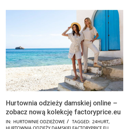
Hurtownia odzieży damskiej online –
zobacz nową kolekcję factoryprice.eu
2026-
IN:
HURTOWNIE ODZIEŻOWE
TAGGED:
24HURT
,
01-
HURTOWNIA ODZIEŻY DAMSKIEJ FACTORYPRICE.EU
,