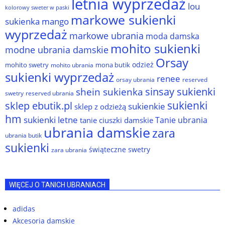
letnia wyprzedaż
lou
kolorowy sweter w paski
markowe sukienki
sukienka
mango
wyprzedaż
markowe ubrania
moda damska
mohito sukienki
modne ubrania damskie
Orsay
odzież
mohito swetry
mona butik
mohito ubrania
sukienki wyprzedaż
renee
orsay ubrania
reserved
sinsay sukienki
shein sukienka
reserved ubrania
swetry
sukienki
sklep ebutik.pl
sukienkie
sklep z odzieżą
hm
sukienki letne
Tanie ubrania
tanie ciuszki damskie
ubrania damskie
zara
ubrania butik
sukienki
świąteczne swetry
zara ubrania
WIĘCEJ O TANICH UBRANIACH
adidas
Akcesoria damskie