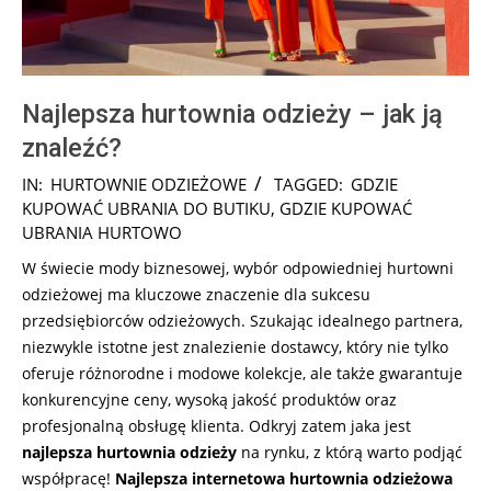
Najlepsza hurtownia odzieży – jak ją
znaleźć?
2025-
IN:
HURTOWNIE ODZIEŻOWE
TAGGED:
GDZIE
12-
KUPOWAĆ UBRANIA DO BUTIKU
,
GDZIE KUPOWAĆ
19
UBRANIA HURTOWO
W świecie mody biznesowej, wybór odpowiedniej hurtowni
odzieżowej ma kluczowe znaczenie dla sukcesu
przedsiębiorców odzieżowych. Szukając idealnego partnera,
niezwykle istotne jest znalezienie dostawcy, który nie tylko
oferuje różnorodne i modowe kolekcje, ale także gwarantuje
konkurencyjne ceny, wysoką jakość produktów oraz
profesjonalną obsługę klienta. Odkryj zatem jaka jest
najlepsza hurtownia odzieży
na rynku, z którą warto podjąć
współpracę!
Najlepsza internetowa hurtownia odzieżowa