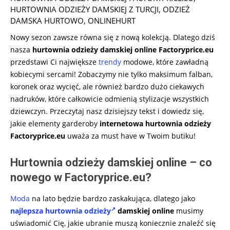
19
HURTOWNIA ODZIEŻY DAMSKIEJ Z TURCJI
,
ODZIEŻ
DAMSKA HURTOWO
,
ONLINEHURT
Nowy sezon zawsze równa się z nową kolekcją. Dlatego dziś
nasza
hurtownia odzieży damskiej online Factoryprice.eu
przedstawi Ci największe
trendy
modowe, które zawładną
kobiecymi sercami! Zobaczymy nie tylko maksimum falban,
koronek oraz wycięć, ale również bardzo dużo ciekawych
nadruków, które całkowicie odmienią stylizacje wszystkich
dziewczyn. Przeczytaj nasz dzisiejszy tekst i dowiedz się,
jakie elementy garderoby
internetowa hurtownia odzieży
Factoryprice.eu
uważa za must have w Twoim butiku!
Hurtownia odzieży damskiej online – co
nowego w Factoryprice.eu?
Moda
na lato będzie bardzo zaskakująca, dlatego jako
najlepsza hurtownia odzieży
damskiej online
musimy
uświadomić Cię, jakie ubranie muszą koniecznie znaleźć się