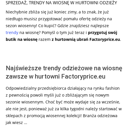
SPRZEDAŻ
,
TRENDY NA WIOSNĘ W HURTOWNI ODZIEŻY
Niechybnie zbliża się już koniec zimy, a to znak, że już
niedługo musisz przygotować pomału ofertę odzieży na
sezon wiosenny! Co kupić? Gdzie znajdziesz najlepsze
trendy
na wiosnę? Pomyśl o tym już teraz i
przygotuj swój
butik na wiosnę
razem
z hurtownią ubrań Factoryprice.eu
.
Najświeższe trendy odzieżowe na wiosnę
zawsze w hurtowni Factoryprice.eu
Odpowiedzialny przedsiębiorca działający na rynku fashion
z pewnością powoli myśli już o zbliżającym się nowym
sezonie wiosennym. Choć być może wydaje się za wcześnie,
ale nie jest, ponieważ już za kilka tygodni należy startować w
sklepach z promocją wiosennej kolekcji! Branża odzieżowa
jak wiesz …