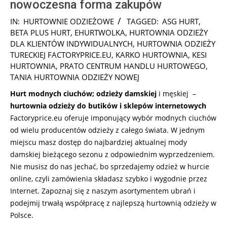
nowoczesna forma zakupów
2025-
IN:
HURTOWNIE ODZIEŻOWE
TAGGED:
ASG HURT
,
12-
BETA PLUS HURT
,
EHURTWOLKA
,
HURTOWNIA ODZIEŻY
21
DLA KLIENTÓW INDYWIDUALNYCH
,
HURTOWNIA ODZIEŻY
TURECKIEJ FACTORYPRICE.EU
,
KARKO HURTOWNIA
,
KESI
HURTOWNIA
,
PRATO CENTRUM HANDLU HURTOWEGO
,
TANIA HURTOWNIA ODZIEŻY NOWEJ
Hurt modnych ciuchów; odzieży damskiej
i męskiej –
hurtownia odzieży do butików i sklepów internetowych
Factoryprice.eu oferuje imponujący wybór modnych ciuchów
od wielu producentów odzieży z całego świata. W jednym
miejscu masz dostęp do najbardziej aktualnej mody
damskiej bieżącego sezonu z odpowiednim wyprzedzeniem.
Nie musisz do nas jechać, bo sprzedajemy odzież w hurcie
online, czyli zamówienia składasz szybko i wygodnie przez
Internet. Zapoznaj się z naszym asortymentem ubrań i
podejmij trwałą współpracę z najlepszą hurtownią odzieży w
Polsce.