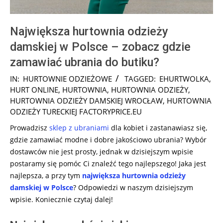
Największa hurtownia odzieży
damskiej w Polsce – zobacz gdzie
zamawiać ubrania do butiku?
2025-
IN:
HURTOWNIE ODZIEŻOWE
TAGGED:
EHURTWOLKA
,
12-
HURT ONLINE
,
HURTOWNIA
,
HURTOWNIA ODZIEŻY
,
19
HURTOWNIA ODZIEŻY DAMSKIEJ WROCŁAW
,
HURTOWNIA
ODZIEŻY TURECKIEJ FACTORYPRICE.EU
Prowadzisz
sklep
z ubraniami
dla kobiet i zastanawiasz się,
gdzie zamawiać modne i dobre jakościowo ubrania? Wybór
dostawców nie jest prosty, jednak w dzisiejszym wpisie
postaramy się pomóc Ci znaleźć tego najlepszego! Jaka jest
najlepsza, a przy tym
największa hurtownia odzieży
damskiej w Polsce
? Odpowiedzi w naszym dzisiejszym
wpisie. Koniecznie czytaj dalej!