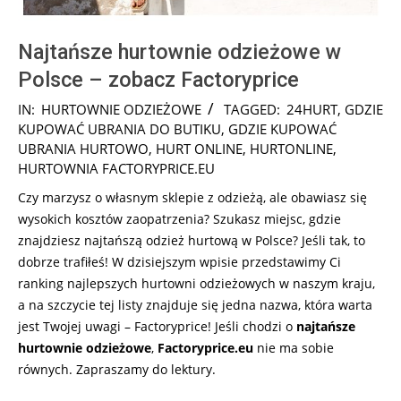
Najtańsze hurtownie odzieżowe w
Polsce – zobacz Factoryprice
2025-
IN:
HURTOWNIE ODZIEŻOWE
TAGGED:
24HURT
,
GDZIE
12-
KUPOWAĆ UBRANIA DO BUTIKU
,
GDZIE KUPOWAĆ
21
UBRANIA HURTOWO
,
HURT ONLINE
,
HURTONLINE
,
HURTOWNIA FACTORYPRICE.EU
Czy marzysz o własnym sklepie z odzieżą, ale obawiasz się
wysokich kosztów zaopatrzenia? Szukasz miejsc, gdzie
znajdziesz najtańszą odzież hurtową w Polsce? Jeśli tak, to
dobrze trafiłeś! W dzisiejszym wpisie przedstawimy Ci
ranking najlepszych hurtowni odzieżowych w naszym kraju,
a na szczycie tej listy znajduje się jedna nazwa, która warta
jest Twojej uwagi – Factoryprice! Jeśli chodzi o
najtańsze
hurtownie odzieżowe
,
Factoryprice.eu
nie ma sobie
równych. Zapraszamy do lektury.