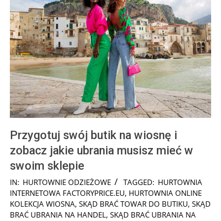
Przygotuj swój butik na wiosnę i
zobacz jakie ubrania musisz mieć w
swoim sklepie
2026-
IN:
HURTOWNIE ODZIEŻOWE
TAGGED:
HURTOWNIA
01-
INTERNETOWA FACTORYPRICE.EU
,
HURTOWNIA ONLINE
26
KOLEKCJA WIOSNA
,
SKĄD BRAĆ TOWAR DO BUTIKU
,
SKĄD
BRAĆ UBRANIA NA HANDEL
,
SKĄD BRAĆ UBRANIA NA