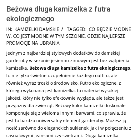
Beżowa długa kamizelka z futra
ekologicznego
2025-
IN:
KAMIZELKI DAMSKIE
TAGGED:
CO BĘDZIE MODNE
07-
W
,
CO JEST MODNE W TYM SEZONIE
,
GDZIE NAJLEPSZE
31
PROMOCJE NA UBRANIA
Jednym z najbardziej stylowych dodatków do damskiej
garderoby w sezonie jesienno-zimowym jest bez wątpienia
kamizelka.
Beżowa długa kamizelka z futra ekologicznego
,
to nie tylko świetne uzupełnienie każdego outfitu, ale
również wyraz troski o środowisko. Futro ekologiczne, z
którego wykonana jest kamizelka, to materiał wysokiej
jakości, który nie tylko efektownie wygląda, ale także jest
przyjazny dla zwierząt. Beżowy kolor kamizelki doskonale
komponuje się z wieloma innymi barwami, co sprawia, że
jest to bardzo uniwersalny element garderoby. Możesz ją
nosić zarówno do eleganckich sukienek, jak i w połączeniu z
casualowymi jeansami czy swetrami. Długa kamizelka