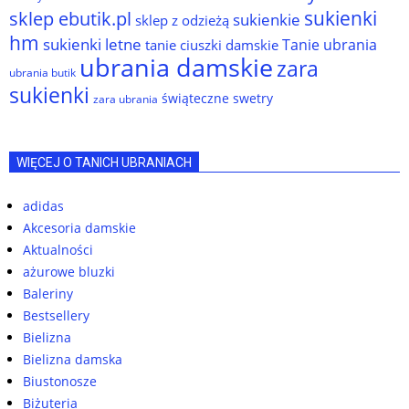
sukienki
sklep ebutik.pl
sukienkie
sklep z odzieżą
hm
sukienki letne
Tanie ubrania
tanie ciuszki damskie
ubrania damskie
zara
ubrania butik
sukienki
świąteczne swetry
zara ubrania
WIĘCEJ O TANICH UBRANIACH
adidas
Akcesoria damskie
Aktualności
ażurowe bluzki
Baleriny
Bestsellery
Bielizna
Bielizna damska
Biustonosze
Biżuteria