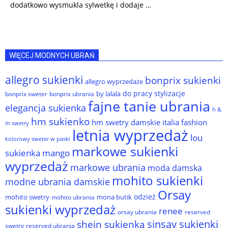
dodatkowo wysmukla sylwetkę i dodaje …
WIĘCEJ MODNYCH UBRAŃ
allegro sukienki
bonprix sukienki
allegro wyprzedaże
do pracy stylizacje
by lalala
bonprix sweter
bonprix ubrania
fajne tanie ubrania
elegancja sukienka
h &
hm sukienko
hm swetry damskie
italia fashion
m swetry
letnia wyprzedaż
lou
kolorowy sweter w paski
markowe sukienki
sukienka
mango
wyprzedaż
markowe ubrania
moda damska
mohito sukienki
modne ubrania damskie
Orsay
odzież
mohito swetry
mona butik
mohito ubrania
sukienki wyprzedaż
renee
orsay ubrania
reserved
sinsay sukienki
shein sukienka
reserved ubrania
swetry