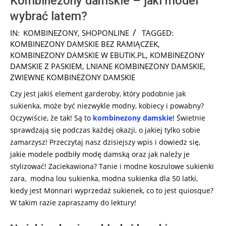
Kombinezony damskie – jaki model
wybrać latem?
2025-
IN:
KOMBINEZONY
,
SHOPONLINE
TAGGED:
02-
KOMBINEZONY DAMSKIE BEZ RAMIĄCZEK
,
27
KOMBINEZONY DAMSKIE W EBUTIK.PL
,
KOMBINEZONY
DAMSKIE Z PASKIEM
,
LNIANE KOMBINEZONY DAMSKIE
,
ZWIEWNE KOMBINEZONY DAMSKIE
Czy jest jakiś element garderoby, który podobnie jak
sukienka, może być niezwykle modny, kobiecy i powabny?
Oczywiście, że tak! Są to
kombinezony damskie
! Świetnie
sprawdzają się podczas każdej okazji, o jakiej tylko sobie
zamarzysz! Przeczytaj nasz dzisiejszy wpis i dowiedz się,
jakie modele podbiły modę damską oraz jak należy je
stylizować! Zaciekawiona? Tanie i modne koszulowe sukienki
zara, modna lou sukienka, modna sukienka dla 50 latki,
kiedy jest Monnari wyprzedaż sukienek, co to jest quiosque?
W takim razie zapraszamy do lektury!