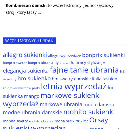
Kombinezon damski
to wszechstronny, jednoczęściowy
strój, który łączy …
WIĘCEJ MODNYCH UBRAŃ
allegro sukienki
bonprix sukienki
allegro wyprzedaże
do pracy stylizacje
by lalala
bonprix sweter
bonprix ubrania
fajne tanie ubrania
elegancja sukienka
h &
hm sukienko
hm swetry damskie
italia fashion
m swetry
letnia wyprzedaż
lou
kolorowy sweter w paski
markowe sukienki
sukienka
mango
wyprzedaż
markowe ubrania
moda damska
mohito sukienki
modne ubrania damskie
Orsay
odzież
mohito swetry
mona butik
mohito ubrania
sukienki wyprzedaż
renee