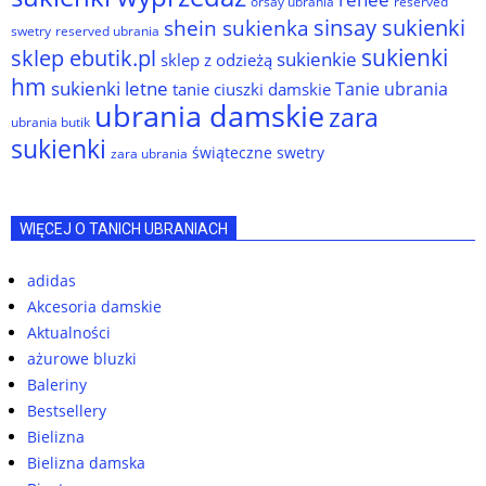
orsay ubrania
reserved
sinsay sukienki
shein sukienka
reserved ubrania
swetry
sukienki
sklep ebutik.pl
sukienkie
sklep z odzieżą
hm
sukienki letne
Tanie ubrania
tanie ciuszki damskie
ubrania damskie
zara
ubrania butik
sukienki
świąteczne swetry
zara ubrania
WIĘCEJ O TANICH UBRANIACH
adidas
Akcesoria damskie
Aktualności
ażurowe bluzki
Baleriny
Bestsellery
Bielizna
Bielizna damska