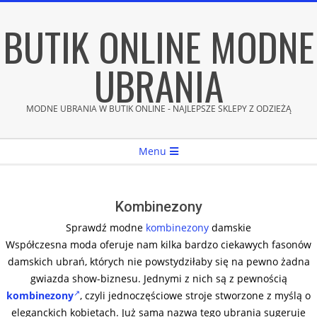
Skip
BUTIK ONLINE MODNE
to
content
UBRANIA
MODNE UBRANIA W BUTIK ONLINE - NAJLEPSZE SKLEPY Z ODZIEŻĄ
Secondary
Menu
Navigation
Menu
Kombinezony
Sprawdź modne
kombinezony
damskie
Współczesna moda oferuje nam kilka bardzo ciekawych fasonów
damskich ubrań, których nie powstydziłaby się na pewno żadna
gwiazda show-biznesu. Jednymi z nich są z pewnością
kombinezony
, czyli jednoczęściowe stroje stworzone z myślą o
eleganckich kobietach. Już sama nazwa tego ubrania sugeruje