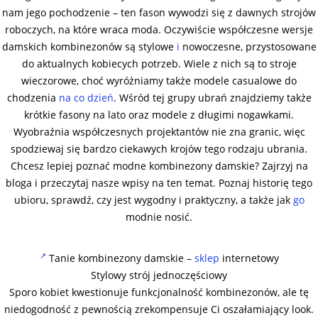
nam jego pochodzenie – ten fason wywodzi się z dawnych strojów
roboczych, na które wraca moda. Oczywiście współczesne wersje
damskich kombinezonów są stylowe
i
nowoczesne, przystosowane
do aktualnych kobiecych potrzeb. Wiele z nich są to stroje
wieczorowe, choć wyróżniamy także modele casualowe do
chodzenia
na co dzień
. Wśród tej grupy ubrań znajdziemy także
krótkie fasony na lato oraz modele z długimi nogawkami.
Wyobraźnia współczesnych projektantów nie zna granic, więc
spodziewaj się bardzo ciekawych krojów tego rodzaju ubrania.
Chcesz lepiej poznać modne kombinezony damskie? Zajrzyj na
bloga i przeczytaj nasze wpisy na ten temat. Poznaj historię tego
ubioru, sprawdź, czy jest wygodny i praktyczny, a także jak
go
modnie nosić.
Tanie kombinezony damskie –
sklep
internetowy
Stylowy strój jednoczęściowy
Sporo kobiet kwestionuje funkcjonalność kombinezonów, ale tę
niedogodność z pewnością zrekompensuje Ci oszałamiający look.