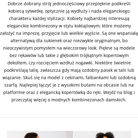
Dobrze dobrany strój jednoczęściowy przepięknie podkreśli
kobiecą sylwetkę, optycznie ją wydłuży i nada eleganckiego
charakteru każdej stylizacji. Kobiety najbardziej interesują
eleganckie kombinezony w stylu koktajlowym, które możemy
założyć na imprezę, przyjęcie lub wielkie wyjście. Są one wspaniałą
alternatywą dla sukienek oraz niezwykle oryginalnym, bo
nieoczywistym pomysłem na wieczorowy look. Piękne są modele
bez rękawów lub takie z głębokim trójkątnym kopertowym
dekoltem, czy rozcięciem wzdłuż nogawki. Niektóre świetnie
podkreślają talię, zwłaszcza gdy mają ozdobny pasek w talii lub
wiązanie. Skuś się na model z cekinami, falbankami lub ozdobną
szarfą. Najlepiej łączyć je z wysokimi butami na obcasie lub na
platformie oraz z elegancką kopertówką do ręki. Wejdź na blog i
przeczytaj więcej o modnych kombinezonach damskich.