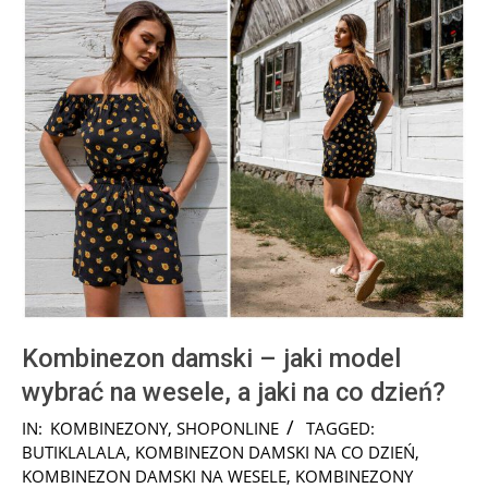
Kombinezon damski – jaki model
wybrać na wesele, a jaki na co dzień?
2025-
IN:
KOMBINEZONY
,
SHOPONLINE
TAGGED:
03-
BUTIKLALALA
,
KOMBINEZON DAMSKI NA CO DZIEŃ
,
04
KOMBINEZON DAMSKI NA WESELE
,
KOMBINEZONY