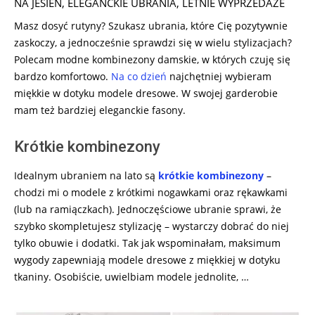
NA JESIEŃ
,
ELEGANCKIE UBRANIA
,
LETNIE WYPRZEDAŻE
13
Masz dosyć rutyny? Szukasz ubrania, które Cię pozytywnie
zaskoczy, a jednocześnie sprawdzi się w wielu stylizacjach?
Polecam modne kombinezony damskie, w których czuję się
bardzo komfortowo.
Na co dzień
najchętniej wybieram
miękkie w dotyku modele dresowe. W swojej garderobie
mam też bardziej eleganckie fasony.
Krótkie kombinezony
Idealnym ubraniem na lato są
krótkie kombinezony
–
chodzi mi o modele z krótkimi nogawkami oraz rękawkami
(lub na ramiączkach). Jednoczęściowe ubranie sprawi, że
szybko skompletujesz stylizację – wystarczy dobrać do niej
tylko obuwie i dodatki. Tak jak wspominałam, maksimum
wygody zapewniają modele dresowe z miękkiej w dotyku
tkaniny. Osobiście, uwielbiam modele jednolite, …