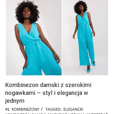
Kombinezon damski z szerokimi
nogawkami – styl i elegancja w
jednym
2024-
IN:
KOMBINEZONY
TAGGED:
ELEGANCKI
08-