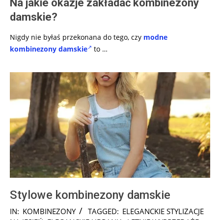
Na jakie okazje zakładać kombinezony
damskie?
Nigdy nie byłaś przekonana do tego, czy
modne
kombinezony damskie
to …
Stylowe kombinezony damskie
2024-
IN:
KOMBINEZONY
TAGGED:
ELEGANCKIE STYLIZACJE
10-