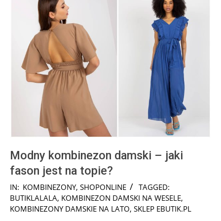
Modny kombinezon damski – jaki
fason jest na topie?
2025-
IN:
KOMBINEZONY
,
SHOPONLINE
TAGGED:
03-
BUTIKLALALA
,
KOMBINEZON DAMSKI NA WESELE
,
16
KOMBINEZONY DAMSKIE NA LATO
,
SKLEP EBUTIK.PL