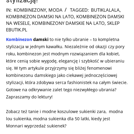
stylizacją!
2025-
IN:
KOMBINEZONY
,
MODA
TAGGED:
BUTIKLALALA
,
03-
KOMBINEZON DAMSKI NA LATO
,
KOMBINEZON DAMSKI
01
NA WESELE
,
KOMBINEZONY DAMSKIE NA LATO
,
SKLEP
EBUTIK.PL
Kombinezon
damski
to nie tylko ubranie – to kompletna
stylizacja w jednym kawałku. Niezależnie od okazji czy pory
roku, kombinezon jest modnym rozwiązaniem dla kobiet,
które cenią sobie wygodę, elegancję i szybkość w ubieraniu
się. W tym artykule przyjrzymy się bliżej fenomenowi
kombinezonu damskiego jako ciekawej jednoczęściowej
stylizacji, która zdobywa serca fashionistek na całym świecie.
Gotowe na odkrywanie zalet tego niezwykłego ubrania?
Zapraszamy do lektury!
Zobacz też tanie i modne koszulowe sukienki zara, modna
lou sukienka, modna sukienka dla 50 latki, kiedy jest
Monnari wyprzedaż sukienek?