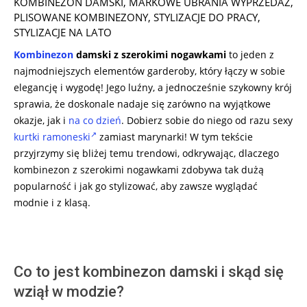
KOMBINEZON DAMSKI
,
MARKOWE UBRANIA WYPRZEDAŻ
,
30
PLISOWANE KOMBINEZONY
,
STYLIZACJE DO PRACY
,
STYLIZACJE NA LATO
Kombinezon
damski z szerokimi nogawkami
to jeden z
najmodniejszych elementów garderoby, który łączy w sobie
elegancję i wygodę! Jego luźny, a jednocześnie szykowny krój
sprawia, że doskonale nadaje się zarówno na wyjątkowe
okazje, jak i
na co dzień
. Dobierz sobie do niego od razu sexy
kurtki ramoneski
zamiast marynarki! W tym tekście
przyjrzymy się bliżej temu trendowi, odkrywając, dlaczego
kombinezon z szerokimi nogawkami zdobywa tak dużą
popularność i jak go stylizować, aby zawsze wyglądać
modnie i z klasą.
Co to jest kombinezon damski i skąd się
wziął w modzie?