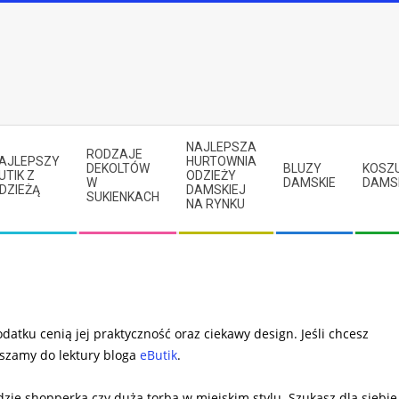
NAJLEPSZA
RODZAJE
AJLEPSZY
HURTOWNIA
DEKOLTÓW
BLUZY
KOSZ
UTIK Z
ODZIEŻY
W
DAMSKIE
DAMS
DZIEŻĄ
DAMSKIEJ
SUKIENKACH
NA RYNKU
atku cenią jej praktyczność oraz ciekawy design. Jeśli chcesz
aszamy do lektury bloga
eButik
.
zie shopperka czy duża torba w miejskim stylu. Szukasz dla siebie