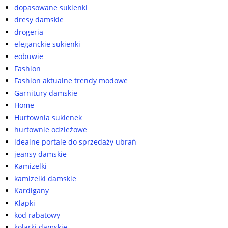
dopasowane sukienki
dresy damskie
drogeria
eleganckie sukienki
eobuwie
Fashion
Fashion aktualne trendy modowe
Garnitury damskie
Home
Hurtownia sukienek
hurtownie odzieżowe
idealne portale do sprzedaży ubrań
jeansy damskie
Kamizelki
kamizelki damskie
Kardigany
Klapki
kod rabatowy
kolarki damskie