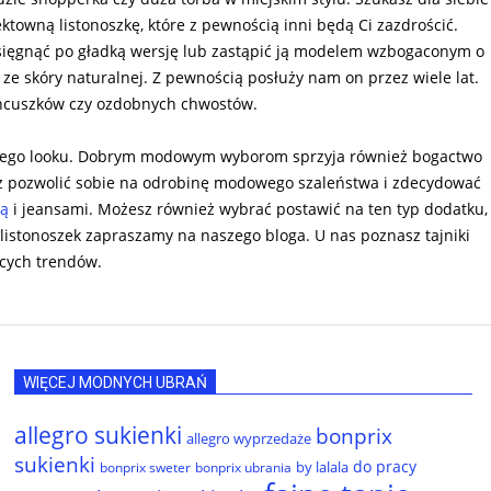
ktowną listonoszkę, które z pewnością inni będą Ci zazdrościć.
z sięgnąć po gładką wersję lub zastąpić ją modelem wzbogaconym o
ze skóry naturalnej. Z pewnością posłuży nam on przez wiele lat.
łańcuszków czy ozdobnych chwostów.
wego looku. Dobrym modowym wyborom sprzyja również bogactwo
eż pozwolić sobie na odrobinę modowego szaleństwa i zdecydować
zą
i jeansami. Możesz również wybrać postawić na ten typ dodatku,
h listonoszek zapraszamy na naszego bloga. U nas poznasz tajniki
ących trendów.
WIĘCEJ MODNYCH UBRAŃ
allegro sukienki
bonprix
allegro wyprzedaże
sukienki
do pracy
by lalala
bonprix sweter
bonprix ubrania