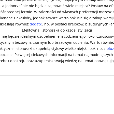
, a jednocześnie nie będzie zajmować wiele miejsca? Postaw na efe
 różnorodnej formie. W zależności od własnych preferencji możes
onane z ekoskóry, jednak zawsze warto pokusić się o zakup wersji 
dkreślają również
dodatki
, np. w postaci breloków, biżuteryjnych 
Efektowna listonoszka do każdej stylizacji
 ramię będzie idealnym uzupełnieniem codziennego
i
okolicznościo
klasycznym beżowym, czarnym lub brązowym odcieniu. Warto równi
ktyczne listonoszki uzupełnią stylowy wielkomiejski look, np. z
blu
a obcasie. Po więcej ciekawych informacji na temat najmodniejszyc
rebek do stroju oraz uzupełnisz swoją wiedzę na temat obowiązuj