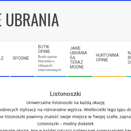
E UBRANIA
BUTIK
JAKIE
OPINIE
UBRANIA
N
HURTOWNIA
Butik opinie
SĄ
B
LE
SPODNIE
OPINIE
klientów o
TERAZ
O
sklepach
MODNE
internetowych
Listonoszki
Uniwersalne listonoszki na każdą okazję
ecych stylizacji na różnorodne wyjścia. Wielbicielki tego typu dod
e listonoszki powinny znaleźć swoje miejsce w Twojej szafie, zapr
Listonoszki – modny dodatek
ozmaite okazje. Nie w każdej sytuacji najlepszym rozwiązaniem będ