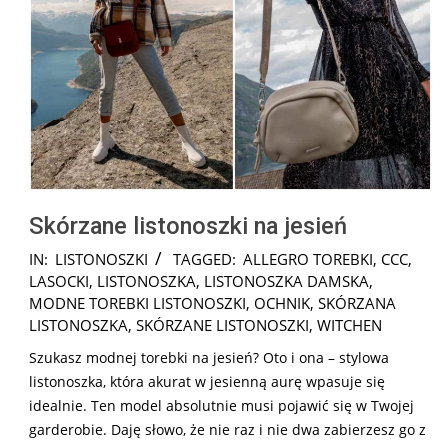
Skórzane listonoszki na jesień
2024-
IN:
LISTONOSZKI
TAGGED:
ALLEGRO TOREBKI
,
CCC
,
11-
LASOCKI
,
LISTONOSZKA
,
LISTONOSZKA DAMSKA
,
17
MODNE TOREBKI LISTONOSZKI
,
OCHNIK
,
SKÓRZANA
LISTONOSZKA
,
SKÓRZANE LISTONOSZKI
,
WITCHEN
Szukasz modnej torebki na jesień? Oto i ona – stylowa
listonoszka, która akurat w jesienną aurę wpasuje się
idealnie. Ten model absolutnie musi pojawić się w Twojej
garderobie. Daję słowo, że nie raz i nie dwa zabierzesz go z