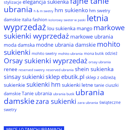
fajne tanie
elegancja sukienka
stylizacje
ubrania
hm sukienko
hm swetry
h & m swetry
letnia
damskie
italia fashion
kolorowy sweter w paski
wyprzedaż
markowe
lou sukienka
mango
sukienki wyprzedaż
markowe ubrania
mohito
modne ubrania damskie
moda damska
sukienki
odzież
mohito swetry
mona butik
mohito ubrania
Orsay sukienki wyprzedaż
orsay ubrania
shein sukienka
renee
reserved ubrania
reserved swetry
sinsay sukienki
sklep ebutik.pl
sklep z odzieżą
sukienki hm
sukienkie
sukienki letne
tanie ciuszki
ubrania
Tanie ubrania
damskie
ubrania butik
damskie
zara sukienki
świąteczne
zara ubrania
swetry
WIĘCEJ O TANICH UBRANIACH