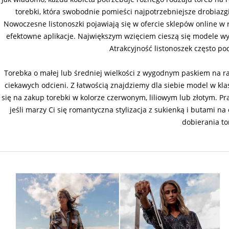
torebki, która swobodnie pomieści najpotrzebniejsze drobiazgi
Nowoczesne listonoszki pojawiają się w ofercie sklepów online w
efektowne aplikacje. Największym wzięciem cieszą się modele wyk
Atrakcyjność listonoszek często po
Torebka o małej lub średniej wielkości z wygodnym paskiem na
ciekawych odcieni. Z łatwością znajdziemy dla siebie model w 
się na zakup torebki w kolorze czerwonym, liliowym lub złotym. Pra
jeśli marzy Ci się romantyczna stylizacja z sukienką i butami n
dobierania to