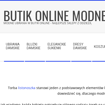
Skip
BUTIK ONLINE MODN
to
content
MODNE UBRANIA W BUTIK ONLINE - NAJLEPSZE SKLEPY Z ODZIEŻĄ
Secondary
Navigation
UBRANIA
BLUZKI
ELEGANCKIE
DRESY
Menu
KOSZU
DAMSKIE
DAMSKIE
SUKIENKI
DAMSKIE
Torba
listonoszka
stanowi jeden z podstawowych elementów kobi
dowiedzieć się, dlaczego modn
Jak wiadomo, każda kobieta potrzebuje różnego rodzaju toreb na r