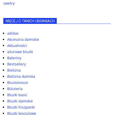
swetry
WIĘCEJ O TANICH UBRANIACH
adidas
Akcesoria damskie
Aktualności
ażurowe bluzki
Baleriny
Bestsellery
Bielizna
Bielizna damska
Biustonosze
Biżuteria
Bluzki basic
Bluzki damskie
Bluzki hiszpanki
Bluzki koszulowe