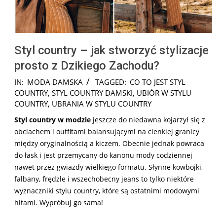
Styl country – jak stworzyć stylizacje
prosto z Dzikiego Zachodu?
2025-
IN:
MODA DAMSKA
TAGGED:
CO TO JEST STYL
08-
COUNTRY
,
STYL COUNTRY DAMSKI
,
UBIÓR W STYLU
18
COUNTRY
,
UBRANIA W STYLU COUNTRY
Styl country w modzie
jeszcze do niedawna kojarzył się z
obciachem i outfitami balansującymi na cienkiej granicy
między oryginalnością a kiczem. Obecnie jednak powraca
do łask i jest przemycany do kanonu mody codziennej
nawet przez gwiazdy wielkiego formatu. Słynne kowbojki,
falbany, frędzle i wszechobecny jeans to tylko niektóre
wyznaczniki stylu country, które są ostatnimi modowymi
hitami. Wypróbuj go sama!