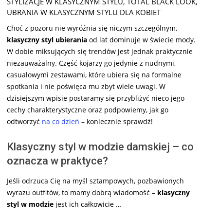
STYLIZACJE W KLASYCZNYM STYLU
,
TOTAL BLACK LOOK
,
UBRANIA W KLASYCZNYM STYLU DLA KOBIET
Choć z pozoru nie wyróżnia się niczym szczególnym,
klasyczny styl ubierania
od lat dominuje w świecie mody.
W dobie miksujących się trendów jest jednak praktycznie
niezauważalny. Część kojarzy go jedynie z nudnymi,
casualowymi zestawami, które ubiera się na formalne
spotkania i nie poświęca mu zbyt wiele uwagi. W
dzisiejszym wpisie postaramy się przybliżyć nieco jego
cechy charakterystyczne oraz podpowiemy, jak go
odtworzyć
na co dzień
– koniecznie sprawdź!
Klasyczny styl w modzie damskiej – co
oznacza w praktyce?
Jeśli odrzuca Cię na myśl sztampowych, pozbawionych
wyrazu outfitów, to mamy dobrą wiadomość –
klasyczny
styl w modzie
jest ich całkowicie …