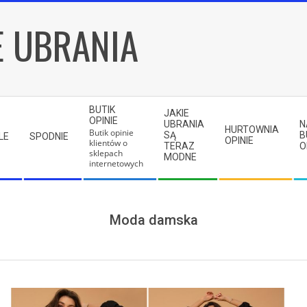
E UBRANIA
BUTIK
JAKIE
OPINIE
UBRANIA
N
HURTOWNIA
Butik opinie
SĄ
B
LE
SPODNIE
OPINIE
klientów o
TERAZ
O
sklepach
MODNE
internetowych
Moda damska