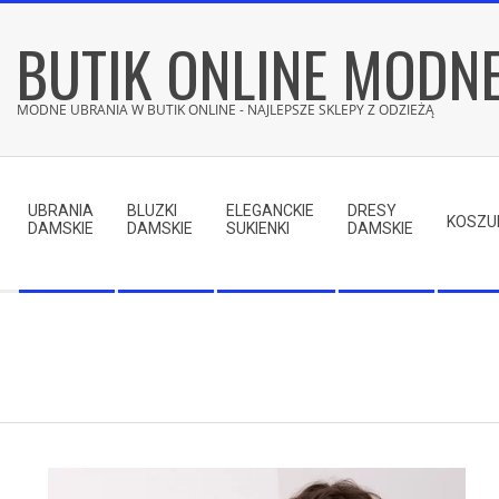
Skip
BUTIK ONLINE MODN
to
content
MODNE UBRANIA W BUTIK ONLINE - NAJLEPSZE SKLEPY Z ODZIEŻĄ
Secondary
Navigation
UBRANIA
BLUZKI
ELEGANCKIE
DRESY
Menu
KOSZU
DAMSKIE
DAMSKIE
SUKIENKI
DAMSKIE