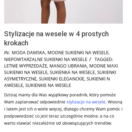
Stylizacje na wesele w 4 prostych
krokach
2024-
IN:
MODA DAMSKA
,
MODNE SUKIENKI NA WESELE
,
04-
NIEPOWTARZALNE SUKIENKI NA WESELE
TAGGED:
26
LETNIE WYPRZEDAŻE
,
MANGO UBRANIA
,
MODNE MAXI
SUKIENKI NA WESELE
,
SUKIENKA NA WESELE
,
SUKIENKI
ASYMETRYCZNE
,
SUKIENKI ELEGANCKIE
,
SUKIENKI N
AWESELE
,
SUKIENKIE NA WESELE
Dzisiaj mamy dla Was wyjątkowy poradnik, który pomoże
Wam zaplanować odpowiednie
stylizacje na wesele
. Wiosną
i latem jest ich o wiele więcej, dlatego chcemy Wam pomóc i
podpowiedzieć co jest teraz szczególnie modne, a na co
warto stawiać niezależnie od obowiązujących trendów.