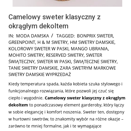
Camelowy sweter klasyczny z
okrągłym dekoltem
2025-
IN:
MODA DAMSKA
TAGGED:
BONPRIX SWETER
,
11-
GREENPOINT
,
H & M SWETRY
,
HM SWETRY DAMSKIE
,
07
KOLOROWY SWETER W PASKI
,
MANGO UBRANIA
,
MOHITO SWETRY
,
RESERVED SWETRY
,
SWETER
ŚWIĄTECZNY
,
SWETER W PASKI
,
ŚWIĄTECZNE SWETRY
,
TANIE SWETRY DAMSKIE
,
ZARA SWETRYM MARKOWE
SWETRY DAMSKIE WYPRZEDAŻ
Kiedy temperatura spada, każda kobieta szuka stylowego i
funkcjonalnego rozwiązania, które pozwoli jej czuć się
ciepło i wygodnie.
Camelowy sweter klasyczny z okrągłym
dekoltem
to ponadczasowy element garderoby, który łączy
w sobie elegancję i komfort noszenia. Sweter ten, dostępny
w hurtowni swetrów, to znakomity wybór na różne okazje –
zarówno te mniej formalne, jak i te wymagające