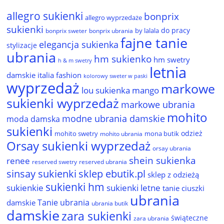
allegro sukienki
bonprix
allegro wyprzedaże
sukienki
do pracy
by lalala
bonprix sweter
bonprix ubrania
fajne tanie
elegancja sukienka
stylizacje
ubrania
hm sukienko
hm swetry
h & m swetry
letnia
damskie
italia fashion
kolorowy sweter w paski
wyprzedaż
markowe
lou sukienka
mango
sukienki wyprzedaż
markowe ubrania
mohito
modne ubrania damskie
moda damska
sukienki
odzież
mohito swetry
mona butik
mohito ubrania
Orsay sukienki wyprzedaż
orsay ubrania
shein sukienka
renee
reserved ubrania
reserved swetry
sinsay sukienki
sklep ebutik.pl
sklep z odzieżą
sukienki hm
sukienkie
sukienki letne
tanie ciuszki
ubrania
Tanie ubrania
damskie
ubrania butik
damskie
zara sukienki
świąteczne
zara ubrania