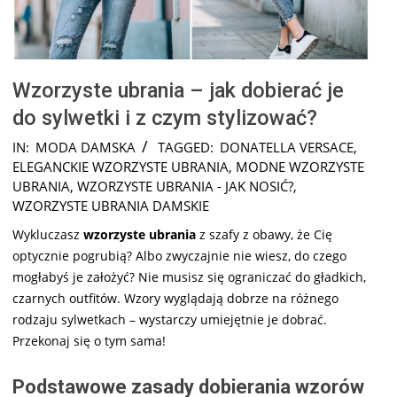
Wzorzyste ubrania – jak dobierać je
do sylwetki i z czym stylizować?
2025-
IN:
MODA DAMSKA
TAGGED:
DONATELLA VERSACE
,
08-
ELEGANCKIE WZORZYSTE UBRANIA
,
MODNE WZORZYSTE
01
UBRANIA
,
WZORZYSTE UBRANIA - JAK NOSIĆ?
,
WZORZYSTE UBRANIA DAMSKIE
Wykluczasz
wzorzyste ubrania
z szafy z obawy, że Cię
optycznie pogrubią? Albo zwyczajnie nie wiesz, do czego
mogłabyś je założyć? Nie musisz się ograniczać do gładkich,
czarnych outfitów. Wzory wyglądają dobrze na różnego
rodzaju sylwetkach – wystarczy umiejętnie je dobrać.
Przekonaj się o tym sama!
Podstawowe zasady dobierania wzorów