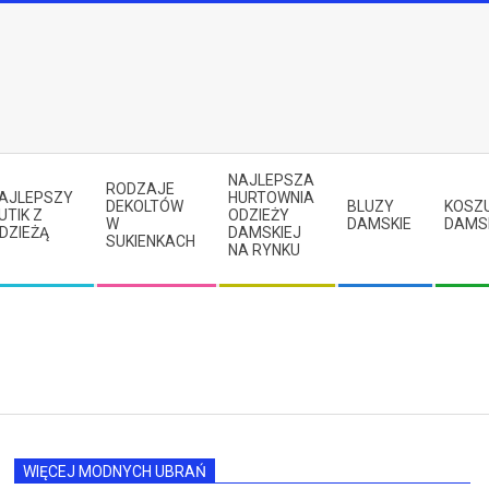
NAJLEPSZA
RODZAJE
AJLEPSZY
HURTOWNIA
DEKOLTÓW
BLUZY
KOSZ
UTIK Z
ODZIEŻY
W
DAMSKIE
DAMS
DZIEŻĄ
DAMSKIEJ
SUKIENKACH
NA RYNKU
WIĘCEJ MODNYCH UBRAŃ