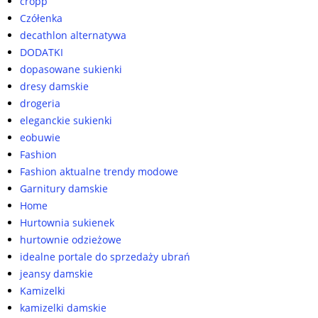
cropp
Czółenka
decathlon alternatywa
DODATKI
dopasowane sukienki
dresy damskie
drogeria
eleganckie sukienki
eobuwie
Fashion
Fashion aktualne trendy modowe
Garnitury damskie
Home
Hurtownia sukienek
hurtownie odzieżowe
idealne portale do sprzedaży ubrań
jeansy damskie
Kamizelki
kamizelki damskie