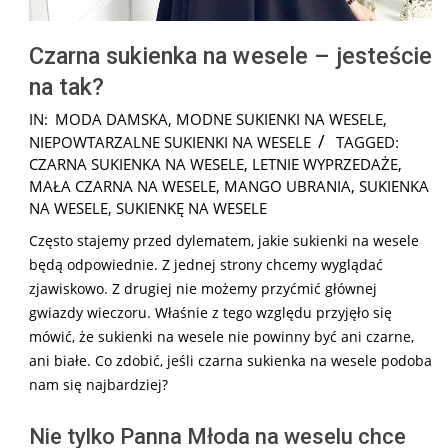
Czarna sukienka na wesele – jesteście
na tak?
2024-
IN:
MODA DAMSKA
,
MODNE SUKIENKI NA WESELE
,
04-
NIEPOWTARZALNE SUKIENKI NA WESELE
TAGGED:
28
CZARNA SUKIENKA NA WESELE
,
LETNIE WYPRZEDAŻE
,
MAŁA CZARNA NA WESELE
,
MANGO UBRANIA
,
SUKIENKA
NA WESELE
,
SUKIENKĘ NA WESELE
Często stajemy przed dylematem, jakie sukienki na wesele
będą odpowiednie. Z jednej strony chcemy wyglądać
zjawiskowo. Z drugiej nie możemy przyćmić głównej
gwiazdy wieczoru. Właśnie z tego względu przyjęło się
mówić, że sukienki na wesele nie powinny być ani czarne,
ani białe. Co zdobić, jeśli czarna sukienka na wesele podoba
nam się najbardziej?
Nie tylko Panna Młoda na weselu chce