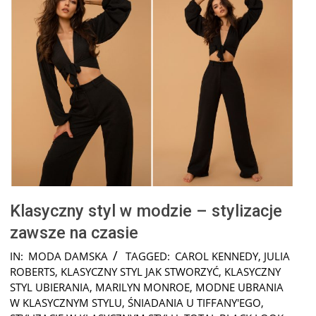
Klasyczny styl w modzie – stylizacje
zawsze na czasie
2025-
IN:
MODA DAMSKA
TAGGED:
CAROL KENNEDY
,
JULIA
08-
ROBERTS
,
KLASYCZNY STYL JAK STWORZYĆ
,
KLASYCZNY
19
STYL UBIERANIA
,
MARILYN MONROE
,
MODNE UBRANIA
W KLASYCZNYM STYLU
,
ŚNIADANIA U TIFFANY'EGO
,