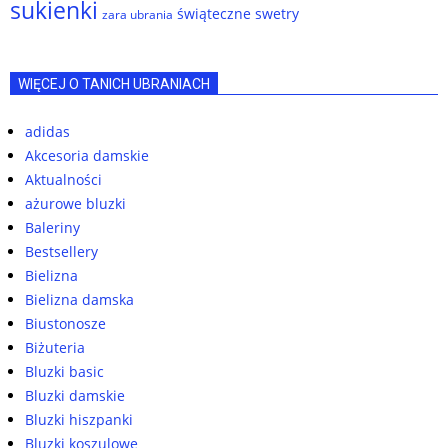
sukienki
świąteczne swetry
zara ubrania
WIĘCEJ O TANICH UBRANIACH
adidas
Akcesoria damskie
Aktualności
ażurowe bluzki
Baleriny
Bestsellery
Bielizna
Bielizna damska
Biustonosze
Biżuteria
Bluzki basic
Bluzki damskie
Bluzki hiszpanki
Bluzki koszulowe