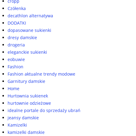
cropp
Czółenka
decathlon alternatywa
DODATKI
dopasowane sukienki
dresy damskie
drogeria
eleganckie sukienki
eobuwie
Fashion
Fashion aktualne trendy modowe
Garnitury damskie
Home
Hurtownia sukienek
hurtownie odzieżowe
idealne portale do sprzedaży ubrań
jeansy damskie
Kamizelki
kamizelki damskie