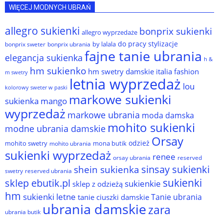
WIĘCEJ MODNYCH UBRAŃ
allegro sukienki
bonprix sukienki
allegro wyprzedaże
do pracy stylizacje
by lalala
bonprix sweter
bonprix ubrania
fajne tanie ubrania
elegancja sukienka
h &
hm sukienko
hm swetry damskie
italia fashion
m swetry
letnia wyprzedaż
lou
kolorowy sweter w paski
markowe sukienki
sukienka
mango
wyprzedaż
markowe ubrania
moda damska
mohito sukienki
modne ubrania damskie
Orsay
odzież
mohito swetry
mona butik
mohito ubrania
sukienki wyprzedaż
renee
orsay ubrania
reserved
sinsay sukienki
shein sukienka
reserved ubrania
swetry
sukienki
sklep ebutik.pl
sukienkie
sklep z odzieżą
hm
sukienki letne
Tanie ubrania
tanie ciuszki damskie
ubrania damskie
zara
ubrania butik