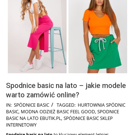
Spodnice basic na lato – jakie modele
warto zamówić online?
2025-
IN:
SPÓDNICE BASIC
TAGGED:
HURTOWNIA SPÓDNIC
10-
BASIC
,
MODNA ODZIEŻ BASIC FEEL GOOD
,
SPODNICE
27
BASIC NA LATO EBUTIK.PL
,
SPÓDNICE BASIC SKLEP
INTERNETOWY
Spodnice basic na lato
to kluczowy element letniej