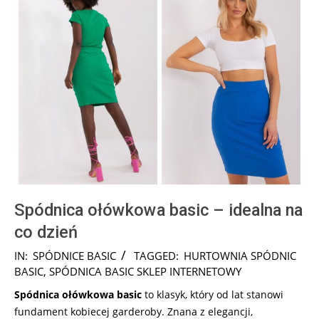
Spódnica ołówkowa basic – idealna na
co dzień
2025-
IN:
SPÓDNICE BASIC
TAGGED:
HURTOWNIA SPÓDNIC
06-
BASIC
,
SPÓDNICA BASIC SKLEP INTERNETOWY
15
Spódnica ołówkowa basic
to klasyk, który od lat stanowi
fundament kobiecej garderoby. Znana z elegancji,