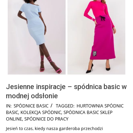
Jesienne inspiracje – spódnica basic w
modnej odsłonie
2024-
IN:
SPÓDNICE BASIC
TAGGED:
HURTOWNIA SPÓDNIC
10-
BASIC
,
KOLEKCJA SPÓDNIC
,
SPÓDNICA BASIC SKLEP
13
ONLINE
,
SPÓDNICE DO PRACY
Jesień to czas, kiedy nasza garderoba przechodzi