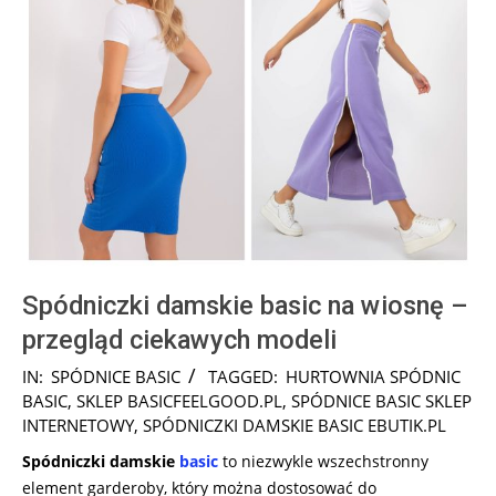
Spódniczki damskie basic na wiosnę –
przegląd ciekawych modeli
2025-
IN:
SPÓDNICE BASIC
TAGGED:
HURTOWNIA SPÓDNIC
09-
BASIC
,
SKLEP BASICFEELGOOD.PL
,
SPÓDNICE BASIC SKLEP
29
INTERNETOWY
,
SPÓDNICZKI DAMSKIE BASIC EBUTIK.PL
Spódniczki damskie
basic
to niezwykle wszechstronny
element garderoby, który można dostosować do