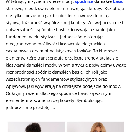
W tętniącym życiem świecie mody,
spódnice
damskie
basic
stanowią nieodzowny element naszej garderoby. Kształtują
nie tylko codzienną garderobę, lecz również definiują
stylową tożsamość współczesnej kobiety. W swej prostocie i
uniwersalności spódnice basic zdobywają uznanie jako
fundament wielu stylizacji. Jednocześnie oferując
nieograniczone możliwości kreowania eleganckich,
casualowych czy minimalistycznych looków. To kluczowe
elementy, które transcendują przelotne trendy, stając się
klasykami damskiej mody. W tym artykule poświęcimy uwagę
różnorodności spódnic damskich basic, ich roli jako
wszechstronnych fundamentów stylizacyjnych oraz
wpływowi, jaki wywierają na dzisiejsze podejście do mody.
Odkryjmy razem, dlaczego spódnice basic są ważnym
elementem w szafie każdej kobiety. Symbolizując
jednocześnie prostotę, …