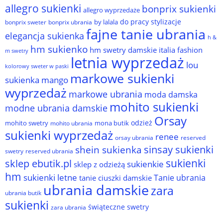
allegro sukienki
bonprix sukienki
allegro wyprzedaże
do pracy stylizacje
by lalala
bonprix sweter
bonprix ubrania
fajne tanie ubrania
elegancja sukienka
h &
hm sukienko
hm swetry damskie
italia fashion
m swetry
letnia wyprzedaż
lou
kolorowy sweter w paski
markowe sukienki
sukienka
mango
wyprzedaż
markowe ubrania
moda damska
mohito sukienki
modne ubrania damskie
Orsay
odzież
mohito swetry
mona butik
mohito ubrania
sukienki wyprzedaż
renee
orsay ubrania
reserved
sinsay sukienki
shein sukienka
reserved ubrania
swetry
sukienki
sklep ebutik.pl
sukienkie
sklep z odzieżą
hm
sukienki letne
Tanie ubrania
tanie ciuszki damskie
ubrania damskie
zara
ubrania butik
sukienki
świąteczne swetry
zara ubrania