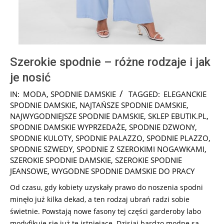
Szerokie spodnie – różne rodzaje i jak
je nosić
2026-
IN:
MODA
,
SPODNIE DAMSKIE
TAGGED:
ELEGANCKIE
03-
SPODNIE DAMSKIE
,
NAJTAŃSZE SPODNIE DAMSKIE
,
18
NAJWYGODNIEJSZE SPODNIE DAMSKIE
,
SKLEP EBUTIK.PL
,
SPODNIE DAMSKIE WYPRZEDAŻE
,
SPODNIE DZWONY
,
SPODNIE KULOTY
,
SPODNIE PALAZZO
,
SPODNIE PLAZZO
,
SPODNIE SZWEDY
,
SPODNIE Z SZEROKIMI NOGAWKAMI
,
SZEROKIE SPODNIE DAMSKIE
,
SZEROKIE SPODNIE
JEANSOWE
,
WYGODNE SPODNIE DAMSKIE DO PRACY
Od czasu, gdy kobiety uzyskały prawo do noszenia spodni
minęło już kilka dekad, a ten rodzaj ubrań radzi sobie
świetnie. Powstają nowe fasony tej części garderoby labo
modyfikuje się już te istniejące. Dzisiaj bardzo modne są