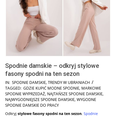
Spodnie damskie – odkryj stylowe
fasony spodni na ten sezon
2026-
IN:
SPODNIE DAMSKIE
,
TRENDY W UBRANIACH
02-
TAGGED:
GDZIE KUPIĆ MODNE SPODNIE
,
MARKOWE
12
SPODNIE WYPRZEDAŻ
,
NAJTAŃSZE SPODNIE DAMSKIE
,
NAJWYGODNIEJSZE SPODNIE DAMSKIE
,
WYGODNE
SPODNIE DAMSKIE DO PRACY
Odkryj
stylowe fasony spodni na ten sezon
.
Spodnie