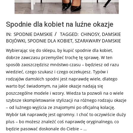
Spodnie dla kobiet na luźne okazje
2024-
IN:
SPODNIE DAMSKIE
TAGGED:
CHINOSY
,
DAMSKIE
09-
BOJÓWKI
,
SPODNIE DLA KOBIET
,
SZARAWARY DAMSKIE
29
Wybierając się do sklepu, by kupić spodnie dla kobiet,
dobrze zawczasu przemyśleć trochę tę sprawę. W ten
sposób zaoszczędzisz mnóstwo czasu – będziesz od razu
wiedzieć, czego szukasz i czego oczekujesz. Typów i
rodzajów damskich spodni jest naprawdę wiele, dlatego
warto być świadomym, na jakie okazje nadają się
poszczególne modele i wzory. Wiedza ta pozwoli na o wiele
szybsze skompletowanie stylizacji na różnego rodzaju okazje
– od luźnego wyjścia ze znajomymi po oficjalną kolację.
Wybór tak naprawdę jest ogromny. I choć to oczywiście duży
plus – bo możesz znaleźć coś naprawdę oryginalnego, co
będzie pasować doskonale do Ciebie – …