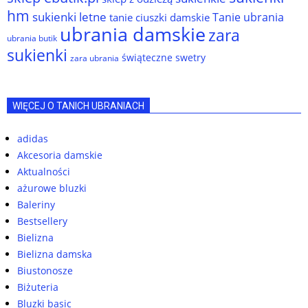
hm
sukienki letne
Tanie ubrania
tanie ciuszki damskie
ubrania damskie
zara
ubrania butik
sukienki
świąteczne swetry
zara ubrania
WIĘCEJ O TANICH UBRANIACH
adidas
Akcesoria damskie
Aktualności
ażurowe bluzki
Baleriny
Bestsellery
Bielizna
Bielizna damska
Biustonosze
Biżuteria
Bluzki basic