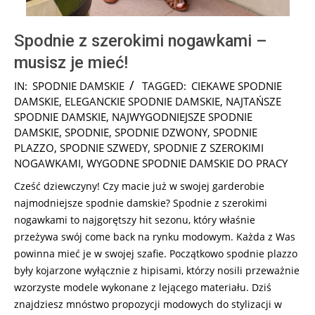
Spodnie z szerokimi nogawkami –
musisz je mieć!
2025-
IN:
SPODNIE DAMSKIE
TAGGED:
CIEKAWE SPODNIE
08-
DAMSKIE
,
ELEGANCKIE SPODNIE DAMSKIE
,
NAJTAŃSZE
15
SPODNIE DAMSKIE
,
NAJWYGODNIEJSZE SPODNIE
DAMSKIE
,
SPODNIE
,
SPODNIE DZWONY
,
SPODNIE
PLAZZO
,
SPODNIE SZWEDY
,
SPODNIE Z SZEROKIMI
NOGAWKAMI
,
WYGODNE SPODNIE DAMSKIE DO PRACY
Cześć dziewczyny! Czy macie już w swojej garderobie
najmodniejsze spodnie damskie? Spodnie z szerokimi
nogawkami to najgorętszy hit sezonu, który właśnie
przeżywa swój come back na rynku modowym. Każda z Was
powinna mieć je w swojej szafie. Początkowo spodnie plazzo
były kojarzone wyłącznie z hipisami, którzy nosili przeważnie
wzorzyste modele wykonane z lejącego materiału. Dziś
znajdziesz mnóstwo propozycji modowych do stylizacji w