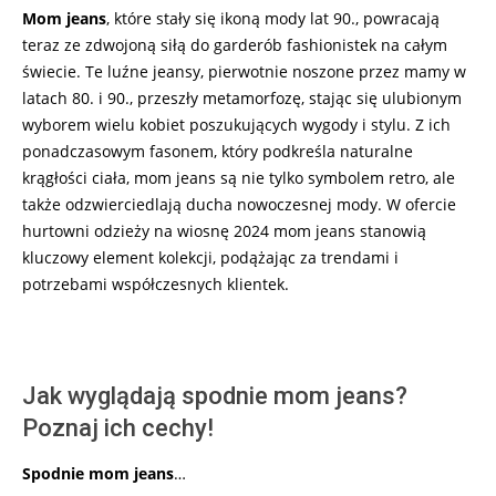
10-
Mom jeans
, które stały się ikoną mody lat 90., powracają
09
teraz ze zdwojoną siłą do garderób fashionistek na całym
świecie. Te luźne jeansy, pierwotnie noszone przez mamy w
latach 80. i 90., przeszły metamorfozę, stając się ulubionym
wyborem wielu kobiet poszukujących wygody i stylu. Z ich
ponadczasowym fasonem, który podkreśla naturalne
krągłości ciała, mom jeans są nie tylko symbolem retro, ale
także odzwierciedlają ducha nowoczesnej mody. W ofercie
hurtowni odzieży na wiosnę 2024 mom jeans stanowią
kluczowy element kolekcji, podążając za trendami i
potrzebami współczesnych klientek.
Jak wyglądają spodnie mom jeans?
Poznaj ich cechy!
Spodnie mom jeans
…