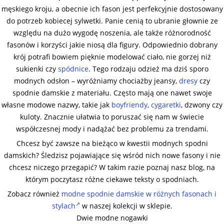
męskiego kroju, a obecnie ich fason jest perfekcyjnie dostosowany
do potrzeb kobiecej sylwetki. Panie cenią to ubranie głownie ze
względu na dużo wygodę noszenia, ale także różnorodność
fasonów i korzyści jakie niosą dla figury. Odpowiednio dobrany
krój potrafi bowiem pięknie modelować ciało, nie gorzej niż
sukienki czy
spódnice
. Tego rodzaju odzież ma dziś sporo
modnych odsłon – wyróżniamy chociażby jeansy,
dresy
czy
spodnie damskie z materiału. Często mają one nawet swoje
własne modowe nazwy, takie jak
boyfriendy
,
cygaretki
, dzwony czy
kuloty. Znacznie ułatwia to poruszać się nam w świecie
współczesnej mody i nadążać bez problemu za trendami.
Chcesz być zawsze na bieżąco w kwestii modnych spodni
damskich? Śledzisz pojawiające się wśród nich nowe fasony i nie
chcesz niczego przegapić? W takim razie poznaj nasz blog, na
którym poczytasz różne ciekawe teksty o spodniach.
Zobacz również
modne spodnie damskie w różnych fasonach i
stylach
w naszej kolekcji w sklepie.
Dwie modne nogawki