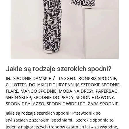
Jakie są rodzaje szerokich spodni?
2024-
IN:
SPODNIE DAMSKIE
TAGGED:
BONPRIX SPODNIE
,
11-
CULOTTES
,
DO JAKIEJ FIGURY PASUJĄ SZEROKIE SPODNIE
,
04
FLARE
,
MANGO SPODNIE
,
MODA NA DRESY
,
PAPERBAG
,
SHEIN SKLEP
,
SPODNIE DO PRACY
,
SPODNIE DZWONY
,
SPODNIE PALAZZO
,
SPODNIE WIDE LEG
,
ZARA SPODNIE
Jakie są rodzaje szerokich spodni? Przewodnik po
stylizacjach z szerokimi spodniami. Szerokie spodnie to
jeden z najgorętszych trendów ostatnich lat – są wygodne,