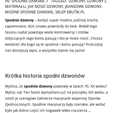
IN:
SPODNIE DAMSKIE
TAGGED:
DZWONY
,
DZWONY Z
05-
MATERIAŁU
,
JAK NOSIĆ DZWONY
,
JEANSOWE DZWONY
,
03
MODNE SPODNIE DAMSKIE
,
SKLEP EBUTIK.PL
Spodnie dzwony
– kiedyś super modne, później trochę
zapomniane, dziś znowu powróciły do łask. Wokół tego
fasonu nadal powstaje wiele kontrowersji i mitów
dotyczących tego komu pasują i kto je może nosić. Chcesz
wiedzieć dla kogo są te spodnie i komu pasują? Przeczytaj
nas dzisiejszy wpis, a wszystko stanie się jasne!
Krótka historia spodni dzwonów
Myślisz, że
spodnie dzwony
powstały w latach 70. XX wieku?
Mylisz się! Ten fason wymyślono już na początku XIX wieku, a
nosili je szeregowi żołnierze marynarki wojennej Stanów
Zjednoczonych. Spodnie marynarzy były szerokie, ale widać
było jak dolna część ich nogawek lekko rozszerza …