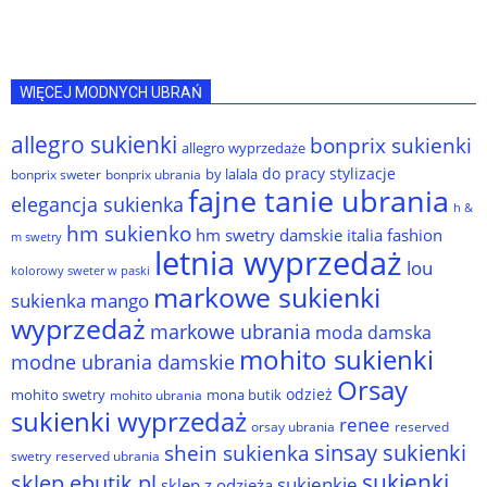
WIĘCEJ MODNYCH UBRAŃ
allegro sukienki
bonprix sukienki
allegro wyprzedaże
do pracy stylizacje
by lalala
bonprix sweter
bonprix ubrania
fajne tanie ubrania
elegancja sukienka
h &
hm sukienko
hm swetry damskie
italia fashion
m swetry
letnia wyprzedaż
lou
kolorowy sweter w paski
markowe sukienki
sukienka
mango
wyprzedaż
markowe ubrania
moda damska
mohito sukienki
modne ubrania damskie
Orsay
odzież
mohito swetry
mona butik
mohito ubrania
sukienki wyprzedaż
renee
orsay ubrania
reserved
sinsay sukienki
shein sukienka
reserved ubrania
swetry
sukienki
sklep ebutik.pl
sukienkie
sklep z odzieżą