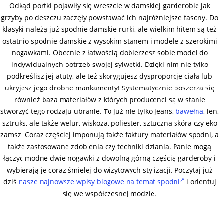
Odkąd portki pojawiły się wreszcie w damskiej garderobie jak
grzyby po deszczu zaczęły powstawać ich najróżniejsze fasony. Do
klasyki należą już spodnie damskie rurki, ale wielkim hitem są też
ostatnio spodnie damskie z wysokim stanem i modele z szerokimi
nogawkami. Obecnie z łatwością dobierzesz sobie model do
indywidualnych potrzeb swojej sylwetki. Dzięki nim nie tylko
podkreślisz jej atuty, ale też skorygujesz dysproporcje ciała lub
ukryjesz jego drobne mankamenty! Systematycznie poszerza się
również baza materiałów z których producenci są w stanie
stworzyć tego rodzaju ubranie. To już nie tylko jeans,
bawełna
, len,
sztruks, ale także welur, wiskoza, poliester, sztuczna skóra czy eko
zamsz! Coraz częściej imponują także faktury materiałów spodni, a
także zastosowane zdobienia czy techniki dziania. Panie mogą
łączyć modne dwie nogawki z dowolną górną częścią garderoby i
wybierają je coraz śmielej do wizytowych stylizacji. Poczytaj już
dziś
nasze najnowsze wpisy blogowe na temat spodni
i orientuj
się we współczesnej modzie.