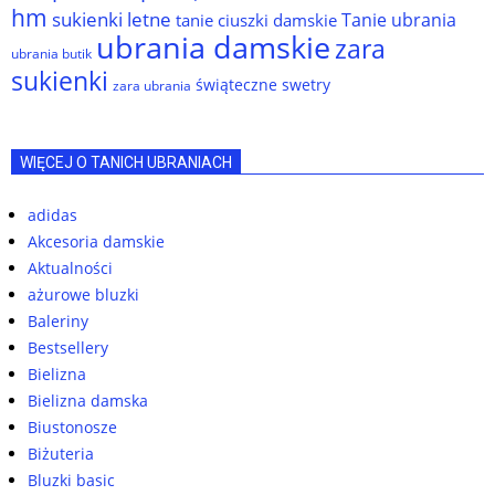
hm
sukienki letne
Tanie ubrania
tanie ciuszki damskie
ubrania damskie
zara
ubrania butik
sukienki
świąteczne swetry
zara ubrania
WIĘCEJ O TANICH UBRANIACH
adidas
Akcesoria damskie
Aktualności
ażurowe bluzki
Baleriny
Bestsellery
Bielizna
Bielizna damska
Biustonosze
Biżuteria
Bluzki basic