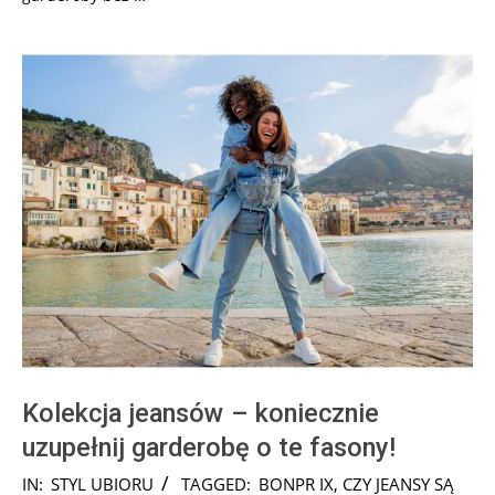
Kolekcja jeansów – koniecznie
uzupełnij garderobę o te fasony!
2025-
IN:
STYL UBIORU
TAGGED:
BONPR IX
,
CZY JEANSY SĄ