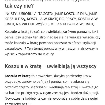
tak czy nie?
2025-
IN:
STYL UBIORU
TAGGED:
JAKIE KOSZULE DLA
,
JAKIE
06-
KOSZULE SĄ
,
KOSZULA W KRATĘ DO PRACY
,
KOSZULA W
10
KRATĘ NA WIELKIE WYJŚCIE
,
MĘSKA KOSZULA W KRATĘ
Koszule w kratę to coś, co uwielbiają zarówno panowie, jak i
panie. Czy jednak ten strój nadaje się na większe wyjście, czy
może koszula w kratę powinna pozostać w sferze stylizacji
casualowych? Ten temat poruszymy w naszym najnowszym
wpisie – zapraszamy do lektury!
Koszula w kratę – uwielbiają ją wszyscy
Koszula w kratę
to prawdziwa klasyka garderoby i to w
przypadku zarówno pań jak i panów, co nie zdarza się
przecież często. Mężczyźni uwielbiają ten strój i uważają go
za bardzo praktyczny, w czym zresztą jest bardzo dużo racji.
Nowoczesne kobiety także nie wyobrażają sobie dziś swojej
garderoby bez …