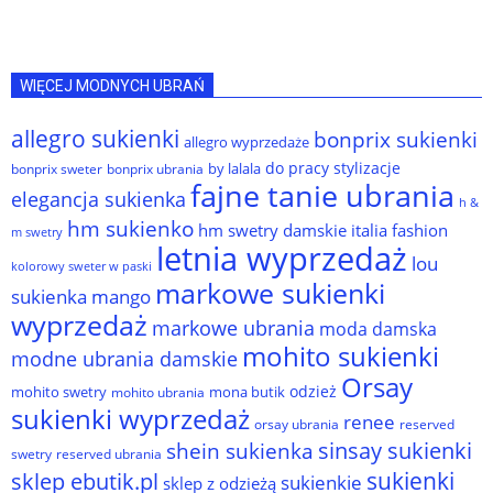
WIĘCEJ MODNYCH UBRAŃ
allegro sukienki
bonprix sukienki
allegro wyprzedaże
do pracy stylizacje
by lalala
bonprix sweter
bonprix ubrania
fajne tanie ubrania
elegancja sukienka
h &
hm sukienko
hm swetry damskie
italia fashion
m swetry
letnia wyprzedaż
lou
kolorowy sweter w paski
markowe sukienki
sukienka
mango
wyprzedaż
markowe ubrania
moda damska
mohito sukienki
modne ubrania damskie
Orsay
odzież
mohito swetry
mona butik
mohito ubrania
sukienki wyprzedaż
renee
orsay ubrania
reserved
sinsay sukienki
shein sukienka
reserved ubrania
swetry
sukienki
sklep ebutik.pl
sukienkie
sklep z odzieżą