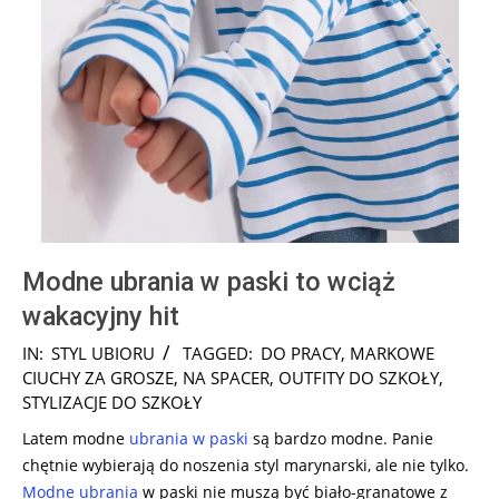
Modne ubrania w paski to wciąż
wakacyjny hit
2025-
IN:
STYL UBIORU
TAGGED:
DO PRACY
,
MARKOWE
07-
CIUCHY ZA GROSZE
,
NA SPACER
,
OUTFITY DO SZKOŁY
,
13
STYLIZACJE DO SZKOŁY
Latem modne
ubrania w paski
są bardzo modne. Panie
chętnie wybierają do noszenia styl marynarski, ale nie tylko.
Modne ubrania
w paski nie muszą być biało-granatowe z