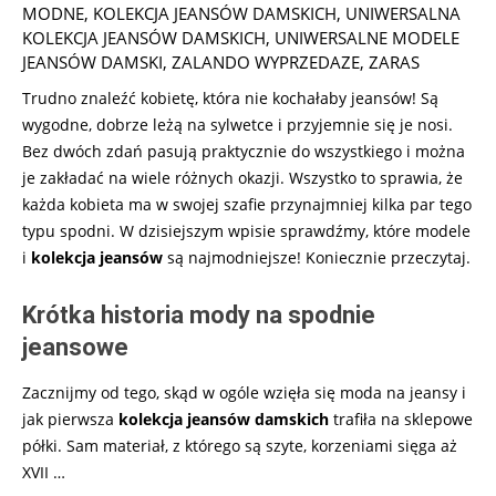
06-
MODNE
,
KOLEKCJA JEANSÓW DAMSKICH
,
UNIWERSALNA
10
KOLEKCJA JEANSÓW DAMSKICH
,
UNIWERSALNE MODELE
JEANSÓW DAMSKI
,
ZALANDO WYPRZEDAZE
,
ZARAS
Trudno znaleźć kobietę, która nie kochałaby jeansów! Są
wygodne, dobrze leżą na sylwetce i przyjemnie się je nosi.
Bez dwóch zdań pasują praktycznie do wszystkiego i można
je zakładać na wiele różnych okazji. Wszystko to sprawia, że
każda kobieta ma w swojej szafie przynajmniej kilka par tego
typu spodni. W dzisiejszym wpisie sprawdźmy, które modele
i
kolekcja jeansów
są najmodniejsze! Koniecznie przeczytaj.
Krótka historia mody na spodnie
jeansowe
Zacznijmy od tego, skąd w ogóle wzięła się moda na jeansy i
jak pierwsza
kolekcja jeansów damskich
trafiła na sklepowe
półki. Sam materiał, z którego są szyte, korzeniami sięga aż
XVII
…