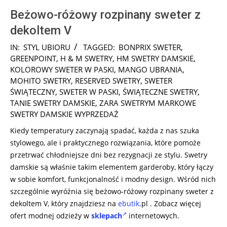
Beżowo-różowy rozpinany sweter z
dekoltem V
2025-
IN:
STYL UBIORU
TAGGED:
BONPRIX SWETER
,
11-
GREENPOINT
,
H & M SWETRY
,
HM SWETRY DAMSKIE
,
06
KOLOROWY SWETER W PASKI
,
MANGO UBRANIA
,
MOHITO SWETRY
,
RESERVED SWETRY
,
SWETER
ŚWIĄTECZNY
,
SWETER W PASKI
,
ŚWIĄTECZNE SWETRY
,
TANIE SWETRY DAMSKIE
,
ZARA SWETRYM MARKOWE
SWETRY DAMSKIE WYPRZEDAŻ
Kiedy temperatury zaczynają spadać, każda z nas szuka
stylowego, ale i praktycznego rozwiązania, które pomoże
przetrwać chłodniejsze dni bez rezygnacji ze stylu. Swetry
damskie są właśnie takim elementem garderoby, który łączy
w sobie komfort, funkcjonalność i modny design. Wśród nich
szczególnie wyróżnia się beżowo-różowy rozpinany sweter z
dekoltem V, który znajdziesz na
ebutik
.pl . Zobacz więcej
ofert modnej odzieży w
sklepach
internetowych.