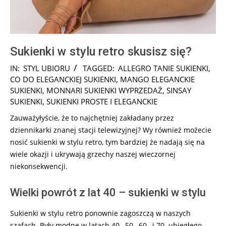
Sukienki w stylu retro skusisz się?
2025-
IN:
STYL UBIORU
TAGGED:
ALLEGRO TANIE SUKIENKI
,
09-
CO DO ELEGANCKIEJ SUKIENKI
,
MANGO ELEGANCKIE
09
SUKIENKI
,
MONNARI SUKIENKI WYPRZEDAŻ
,
SINSAY
SUKIENKI
,
SUKIENKI PROSTE I ELEGANCKIE
Zauważyłyście, że to najchętniej zakładany przez
dziennikarki znanej stacji telewizyjnej? Wy również możecie
nosić sukienki w stylu retro, tym bardziej że nadają się na
wiele okazji i ukrywają grzechy naszej wieczornej
niekonsekwencji.
Wielki powrót z lat 40 – sukienki w stylu
Sukienki w stylu retro ponownie zagoszczą w naszych
szafach. Były modne w latach 40., 50., 60., i 70. ubiegłego