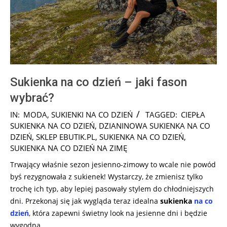
Sukienka na co dzień – jaki fason
wybrać?
2025-
IN:
MODA
,
SUKIENKI NA CO DZIEŃ
TAGGED:
CIEPŁA
05-
SUKIENKA NA CO DZIEŃ
,
DZIANINOWA SUKIENKA NA CO
28
DZIEŃ
,
SKLEP EBUTIK.PL
,
SUKIENKA NA CO DZIEŃ
,
SUKIENKA NA CO DZIEŃ NA ZIMĘ
Trwający właśnie sezon jesienno-zimowy to wcale nie powód
byś rezygnowała z sukienek! Wystarczy, że zmienisz tylko
trochę ich typ, aby lepiej pasowały stylem do chłodniejszych
dni. Przekonaj się jak wygląda teraz idealna
sukienka
na co
dzień
, która zapewni świetny look na jesienne dni i będzie
wygodna.