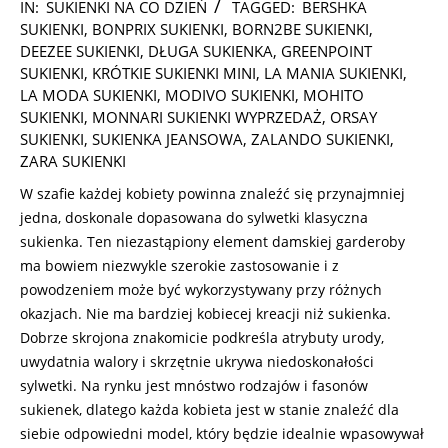
2025-
IN:
SUKIENKI NA CO DZIEŃ
TAGGED:
BERSHKA
03-
SUKIENKI
,
BONPRIX SUKIENKI
,
BORN2BE SUKIENKI
,
04
DEEZEE SUKIENKI
,
DŁUGA SUKIENKA
,
GREENPOINT
SUKIENKI
,
KRÓTKIE SUKIENKI MINI
,
LA MANIA SUKIENKI
,
LA MODA SUKIENKI
,
MODIVO SUKIENKI
,
MOHITO
SUKIENKI
,
MONNARI SUKIENKI WYPRZEDAŻ
,
ORSAY
SUKIENKI
,
SUKIENKA JEANSOWA
,
ZALANDO SUKIENKI
,
ZARA SUKIENKI
W szafie każdej kobiety powinna znaleźć się przynajmniej
jedna, doskonale dopasowana do sylwetki klasyczna
sukienka. Ten niezastąpiony element damskiej garderoby
ma bowiem niezwykle szerokie zastosowanie i z
powodzeniem może być wykorzystywany przy różnych
okazjach. Nie ma bardziej kobiecej kreacji niż sukienka.
Dobrze skrojona znakomicie podkreśla atrybuty urody,
uwydatnia walory i skrzętnie ukrywa niedoskonałości
sylwetki. Na rynku jest mnóstwo rodzajów i fasonów
sukienek, dlatego każda kobieta jest w stanie znaleźć dla
siebie odpowiedni model, który będzie idealnie wpasowywał