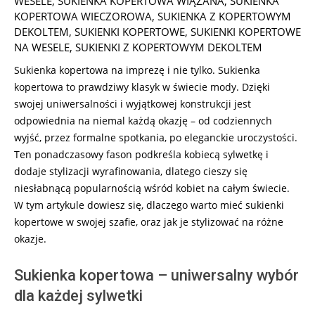
WESELE
,
SUKIENKA KOPERTOWA WIĄZANA
,
SUKIENKA
KOPERTOWA WIECZOROWA
,
SUKIENKA Z KOPERTOWYM
DEKOLTEM
,
SUKIENKI KOPERTOWE
,
SUKIENKI KOPERTOWE
NA WESELE
,
SUKIENKI Z KOPERTOWYM DEKOLTEM
Sukienka kopertowa na imprezę i nie tylko. Sukienka
kopertowa to prawdziwy klasyk w świecie mody. Dzięki
swojej uniwersalności i wyjątkowej konstrukcji jest
odpowiednia na niemal każdą okazję – od codziennych
wyjść, przez formalne spotkania, po eleganckie uroczystości.
Ten ponadczasowy fason podkreśla kobiecą sylwetkę i
dodaje stylizacji wyrafinowania, dlatego cieszy się
niesłabnącą popularnością wśród kobiet na całym świecie.
W tym artykule dowiesz się, dlaczego warto mieć sukienki
kopertowe w swojej szafie, oraz jak je stylizować na różne
okazje.
Sukienka kopertowa – uniwersalny wybór
dla każdej sylwetki