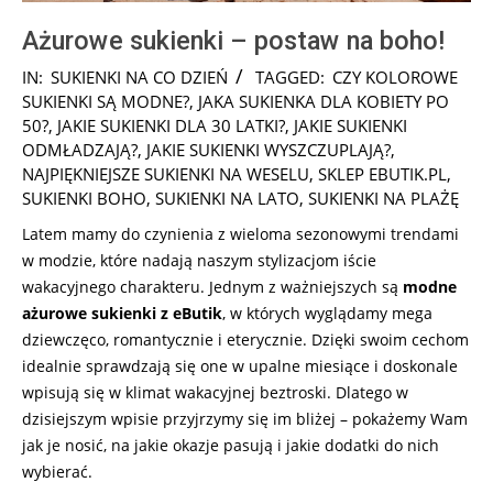
Ażurowe sukienki – postaw na boho!
2025-
IN:
SUKIENKI NA CO DZIEŃ
TAGGED:
CZY KOLOROWE
08-
SUKIENKI SĄ MODNE?
,
JAKA SUKIENKA DLA KOBIETY PO
27
50?
,
JAKIE SUKIENKI DLA 30 LATKI?
,
JAKIE SUKIENKI
ODMŁADZAJĄ?
,
JAKIE SUKIENKI WYSZCZUPLAJĄ?
,
NAJPIĘKNIEJSZE SUKIENKI NA WESELU
,
SKLEP EBUTIK.PL
,
SUKIENKI BOHO
,
SUKIENKI NA LATO
,
SUKIENKI NA PLAŻĘ
Latem mamy do czynienia z wieloma sezonowymi trendami
w modzie, które nadają naszym stylizacjom iście
wakacyjnego charakteru. Jednym z ważniejszych są
modne
ażurowe sukienki z eButik
, w których wyglądamy mega
dziewczęco, romantycznie i eterycznie. Dzięki swoim cechom
idealnie sprawdzają się one w upalne miesiące i doskonale
wpisują się w klimat wakacyjnej beztroski. Dlatego w
dzisiejszym wpisie przyjrzymy się im bliżej – pokażemy Wam
jak je nosić, na jakie okazje pasują i jakie dodatki do nich
wybierać.