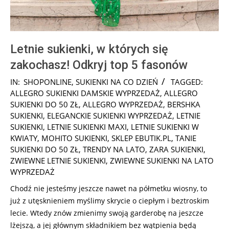
Letnie sukienki, w których się
zakochasz! Odkryj top 5 fasonów
2025-
IN:
SHOPONLINE
,
SUKIENKI NA CO DZIEŃ
TAGGED:
02-
ALLEGRO SUKIENKI DAMSKIE WYPRZEDAŻ
,
ALLEGRO
07
SUKIENKI DO 50 ZŁ
,
ALLEGRO WYPRZEDAŻ
,
BERSHKA
SUKIENKI
,
ELEGANCKIE SUKIENKI WYPRZEDAŻ
,
LETNIE
SUKIENKI
,
LETNIE SUKIENKI MAXI
,
LETNIE SUKIENKI W
KWIATY
,
MOHITO SUKIENKI
,
SKLEP EBUTIK.PL
,
TANIE
SUKIENKI DO 50 ZŁ
,
TRENDY NA LATO
,
ZARA SUKIENKI
,
ZWIEWNE LETNIE SUKIENKI
,
ZWIEWNE SUKIENKI NA LATO
WYPRZEDAŻ
Chodź nie jesteśmy jeszcze nawet na półmetku wiosny, to
już z utęsknieniem myślimy skrycie o ciepłym i beztroskim
lecie. Wtedy znów zmienimy swoją garderobę na jeszcze
lżejszą, a jej głównym składnikiem bez wątpienia będą