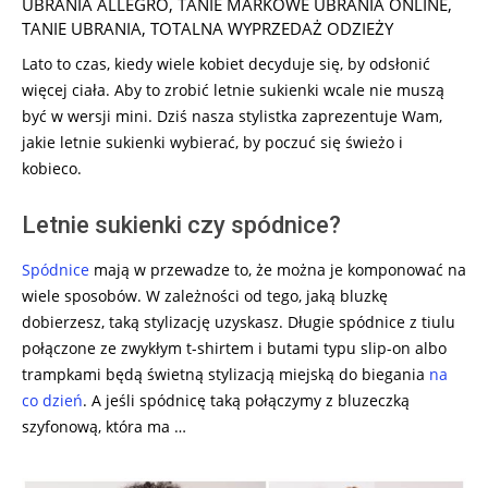
UBRANIA ALLEGRO
,
TANIE MARKOWE UBRANIA ONLINE
,
TANIE UBRANIA
,
TOTALNA WYPRZEDAŻ ODZIEŻY
Lato to czas, kiedy wiele kobiet decyduje się, by odsłonić
więcej ciała. Aby to zrobić letnie sukienki wcale nie muszą
być w wersji mini. Dziś nasza stylistka zaprezentuje Wam,
jakie letnie sukienki wybierać, by poczuć się świeżo i
kobieco.
Letnie sukienki czy spódnice?
Spódnice
mają w przewadze to, że można je komponować na
wiele sposobów. W zależności od tego, jaką bluzkę
dobierzesz, taką stylizację uzyskasz. Długie spódnice z tiulu
połączone ze zwykłym t-shirtem i butami typu slip-on albo
trampkami będą świetną stylizacją miejską do biegania
na
co dzień
. A jeśli spódnicę taką połączymy z bluzeczką
szyfonową, która ma …