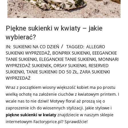
Piękne sukienki w kwiaty – jakie
wybierać?
2025-
IN:
SUKIENKI NA CO DZIEŃ
TAGGED:
ALLEGRO
07-
SUKIENKI WYPRZEDAŻ
,
BONPRIX SUKIENKI
,
EEEGANCKIE
24
TANIE SUKIENKI
,
ELEGANCKIE TANIE SUKIENKI
,
MONNARI
WYPRZEDAŻ SUKIENEK
,
ORSAY SUKIENKI
,
RESERVED
SUKIENKI
,
TANIE SUKIENKI DO 50 ZŁ
,
ZARA SUKIENKI
WYPRZEDAŻ
Wraz z początkiem wiosny większość kobiet ma po prostu
wielką ochotę na założenie ciuchów z kwiatowym printem. I
wcale nas to nie dziwi! Motywy floral aż proszą się o
zaproszenie ich do wiosennych stylizacji. Jakie stylowe i
piękne sukienki w kwiaty
znajdziecie w naszym sklepie
internetowym Factoryprice.pl? Sprawdźcie!