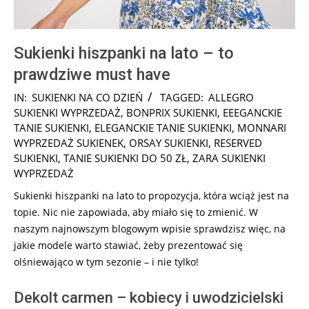
Sukienki hiszpanki na lato – to
prawdziwe must have
2025-
IN:
SUKIENKI NA CO DZIEŃ
TAGGED:
ALLEGRO
07-
SUKIENKI WYPRZEDAŻ
,
BONPRIX SUKIENKI
,
EEEGANCKIE
28
TANIE SUKIENKI
,
ELEGANCKIE TANIE SUKIENKI
,
MONNARI
WYPRZEDAŻ SUKIENEK
,
ORSAY SUKIENKI
,
RESERVED
SUKIENKI
,
TANIE SUKIENKI DO 50 ZŁ
,
ZARA SUKIENKI
WYPRZEDAŻ
Sukienki hiszpanki na lato to propozycja, która wciąż jest na
topie. Nic nie zapowiada, aby miało się to zmienić. W
naszym najnowszym blogowym wpisie sprawdzisz więc, na
jakie modele warto stawiać, żeby prezentować się
olśniewająco w tym sezonie – i nie tylko!
Dekolt carmen – kobiecy i uwodzicielski