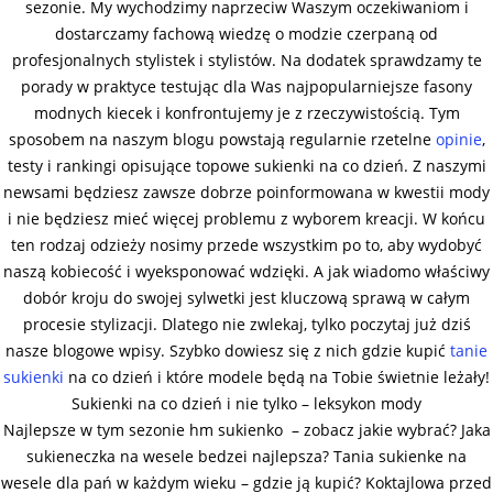
sezonie. My wychodzimy naprzeciw Waszym oczekiwaniom i
dostarczamy fachową wiedzę o modzie czerpaną od
profesjonalnych stylistek i stylistów. Na dodatek sprawdzamy te
porady w praktyce testując dla Was najpopularniejsze fasony
modnych kiecek i konfrontujemy je z rzeczywistością. Tym
sposobem na naszym blogu powstają regularnie rzetelne
opinie
,
testy i rankingi opisujące topowe sukienki na co dzień. Z naszymi
newsami będziesz zawsze dobrze poinformowana w kwestii mody
i nie będziesz mieć więcej problemu z wyborem kreacji. W końcu
ten rodzaj odzieży nosimy przede wszystkim po to, aby wydobyć
naszą kobiecość i wyeksponować wdzięki. A jak wiadomo właściwy
dobór kroju do swojej sylwetki jest kluczową sprawą w całym
procesie stylizacji. Dlatego nie zwlekaj, tylko poczytaj już dziś
nasze blogowe wpisy. Szybko dowiesz się z nich gdzie kupić
tanie
sukienki
na co dzień i które modele będą na Tobie świetnie leżały!
Sukienki na co dzień i nie tylko – leksykon mody
Najlepsze w tym sezonie hm sukienko – zobacz jakie wybrać? Jaka
sukieneczka na wesele bedzei najlepsza? Tania sukienke na
wesele dla pań w każdym wieku – gdzie ją kupić? Koktajlowa przed