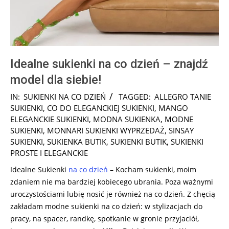
Idealne sukienki na co dzień – znajdź
model dla siebie!
2025-
IN:
SUKIENKI NA CO DZIEŃ
TAGGED:
ALLEGRO TANIE
06-
SUKIENKI
,
CO DO ELEGANCKIEJ SUKIENKI
,
MANGO
06
ELEGANCKIE SUKIENKI
,
MODNA SUKIENKA
,
MODNE
SUKIENKI
,
MONNARI SUKIENKI WYPRZEDAŻ
,
SINSAY
SUKIENKI
,
SUKIENKA BUTIK
,
SUKIENKI BUTIK
,
SUKIENKI
PROSTE I ELEGANCKIE
Idealne Sukienki
na co dzień
– Kocham sukienki, moim
zdaniem nie ma bardziej kobiecego ubrania. Poza ważnymi
uroczystościami lubię nosić je również na co dzień. Z chęcią
zakładam modne sukienki na co dzień: w stylizacjach do
pracy, na spacer, randkę, spotkanie w gronie przyjaciół,