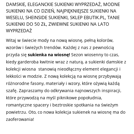
DAMSKIE
,
ELEGANCKIE SUKIENKI WYPRZEDAŻ
,
MODNE
SUKIENKI NA CO DZIEŃ
,
NAJPIĘKNIEJSZE SUKIENKI NA
WESELU
,
SHEINSIDE SUKIENKI
,
SKLEP EBUTIK.PL
,
TANIE
SUKIENKI DO 50 ZŁ
,
ZWIEWNE SUKIENKI NA LATO
WYPRZEDAŻ
Witaj w świecie mody na nową wiosnę, pełną kolorów,
wzorów i świeżych trendów. Każdej z nas z pewnością
przyda się
sukienka na wiosnę!
Sezon wiosenny to czas,
kiedy garderoba kwitnie wraz z naturą, a sukienki damskie z
kolekcji wiosna
stanowią nieodłączny element elegancji i
lekkości w modzie. Z nową kolekcją na wiosnę przybywają
różnorodne fasony, materiały i wzory, które ożywią każdą
szafę. Zapraszamy do odkrywania najnowszych inspiracji,
które przywodzą na myśl piknikowe popołudnia,
romantyczne spacery i beztroskie spotkania na świeżym
powietrzu. Oto, co nowa kolekcja sukienek na wiosnę ma do
zaoferowania!