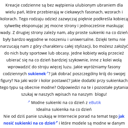
Kreacje codzienne są bez wątpienia ulubionym ubraniem dla
wielu pań, które przebierają w ciekawych fasonach, wzorach i
kolorach. Tego rodzaju odzież zazwyczaj pięknie podkreśla kobiecą
sylwetkę eksponując jej mocne strony i jednocześnie maskując
wady. Z drugiej strony zależy nam, aby proste sukienki na co dzień
były bardzo wygodne w noszeniu i uniwersalne. Dzięki temu nie
narzucają nam z góry charakteru całej stylizacji, bo możesz założyć
do nich buty sportowe lub obcasy. Jedne kobiety wolą przecież
ubierać się na co dzień bardziej szykownie, inne z kolei wolą
wprowadzić do stroju więcej luzu. Jakie wyróżniamy fasony
codziennych
sukienek
? Jak dobrać poszczególny krój do swojej
figury? Na jaki wzór i kolor postawić? Jakie dodatki przy sukienkach
tego typu są obecnie modne? Odpowiedzi na te i pozostałe pytania
szukaj w naszych wpisach na naszym blogu!
Modne sukienki na co dzień z
eButik
Idealna sukienka na co dzień
Nie od dziś panie szukają w Internecie porad na temat tego
jak
nosić sukienki na co dzień
i które modele są modne w danym