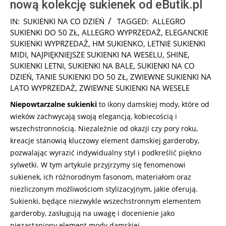
nową kolekcję sukienek od eButik.pl
2024-
IN:
SUKIENKI NA CO DZIEŃ
TAGGED:
ALLEGRO
11-
SUKIENKI DO 50 ZŁ
,
ALLEGRO WYPRZEDAŻ
,
ELEGANCKIE
05
SUKIENKI WYPRZEDAŻ
,
HM SUKIENKO
,
LETNIE SUKIENKI
MIDI
,
NAJPIĘKNIEJSZE SUKIENKI NA WESELU
,
SHINE
,
SUKIENKI LETNI
,
SUKIENKI NA BALE
,
SUKIENKI NA CO
DZIEŃ
,
TANIE SUKIENKI DO 50 ZŁ
,
ZWIEWNE SUKIENKI NA
LATO WYPRZEDAŻ
,
ZWIEWNE SUKIENKI NA WESELE
Niepowtarzalne sukienki
to ikony damskiej mody, które od
wieków zachwycają swoją elegancją, kobiecością i
wszechstronnością. Niezależnie od okazji czy pory roku,
kreacje stanowią kluczowy element damskiej garderoby,
pozwalając wyrazić indywidualny styl i podkreślić piękno
sylwetki. W tym artykule przyjrzymy się fenomenowi
sukienek, ich różnorodnym fasonom, materiałom oraz
niezliczonym możliwościom stylizacyjnym, jakie oferują.
Sukienki, będące niezwykle wszechstronnym elementem
garderoby, zasługują na uwagę i docenienie jako
niezastąpiony element mody damskiej.