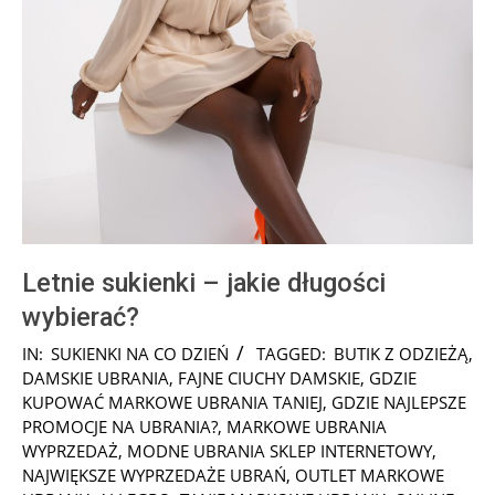
Letnie sukienki – jakie długości
wybierać?
2026-
IN:
SUKIENKI NA CO DZIEŃ
TAGGED:
BUTIK Z ODZIEŻĄ
,
02-
DAMSKIE UBRANIA
,
FAJNE CIUCHY DAMSKIE
,
GDZIE
11
KUPOWAĆ MARKOWE UBRANIA TANIEJ
,
GDZIE NAJLEPSZE
PROMOCJE NA UBRANIA?
,
MARKOWE UBRANIA
WYPRZEDAŻ
,
MODNE UBRANIA SKLEP INTERNETOWY
,
NAJWIĘKSZE WYPRZEDAŻE UBRAŃ
,
OUTLET MARKOWE