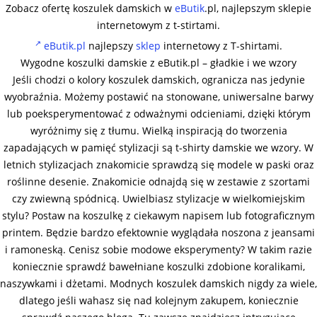
Zobacz ofertę koszulek damskich w
eButik
.pl, najlepszym sklepie
internetowym z t-stirtami.
eButik.pl
najlepszy
sklep
internetowy z T-shirtami.
Wygodne koszulki damskie z eButik.pl – gładkie i we wzory
Jeśli chodzi o kolory koszulek damskich, ogranicza nas jedynie
wyobraźnia. Możemy postawić na stonowane, uniwersalne barwy
lub poeksperymentować z odważnymi odcieniami, dzięki którym
wyróżnimy się z tłumu. Wielką inspiracją do tworzenia
zapadających w pamięć stylizacji są t-shirty damskie we wzory. W
letnich stylizacjach znakomicie sprawdzą się modele w paski oraz
roślinne desenie. Znakomicie odnajdą się w zestawie z szortami
czy zwiewną spódnicą. Uwielbiasz stylizacje w wielkomiejskim
stylu? Postaw na koszulkę z ciekawym napisem lub fotograficznym
printem. Będzie bardzo efektownie wyglądała noszona z jeansami
i ramoneską. Cenisz sobie modowe eksperymenty? W takim razie
koniecznie sprawdź bawełniane koszulki zdobione koralikami,
naszywkami i dżetami. Modnych koszulek damskich nigdy za wiele,
dlatego jeśli wahasz się nad kolejnym zakupem, koniecznie