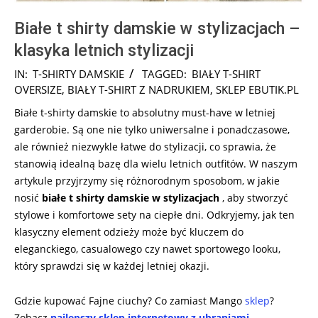
Białe t shirty damskie w stylizacjach –
klasyka letnich stylizacji
2025-
IN:
T-SHIRTY DAMSKIE
TAGGED:
BIAŁY T-SHIRT
08-
OVERSIZE
,
BIAŁY T-SHIRT Z NADRUKIEM
,
SKLEP EBUTIK.PL
21
Białe t-shirty damskie to absolutny must-have w letniej
garderobie. Są one nie tylko uniwersalne i ponadczasowe,
ale również niezwykle łatwe do stylizacji, co sprawia, że
stanowią idealną bazę dla wielu letnich outfitów. W naszym
artykule przyjrzymy się różnorodnym sposobom, w jakie
nosić
białe t shirty damskie w stylizacjach
, aby stworzyć
stylowe i komfortowe sety na ciepłe dni. Odkryjemy, jak ten
klasyczny element odzieży może być kluczem do
eleganckiego, casualowego czy nawet sportowego looku,
który sprawdzi się w każdej letniej okazji.
Gdzie kupować Fajne ciuchy? Co zamiast Mango
sklep
?
Zobacz
najlepszy sklep internetowy z ubraniami