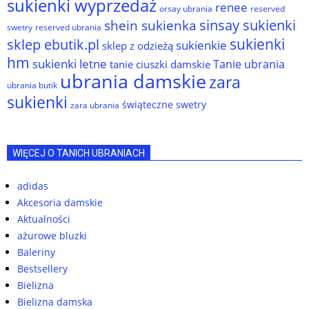
sukienki wyprzedaż
renee
orsay ubrania
reserved
sinsay sukienki
shein sukienka
reserved ubrania
swetry
sukienki
sklep ebutik.pl
sukienkie
sklep z odzieżą
hm
sukienki letne
Tanie ubrania
tanie ciuszki damskie
ubrania damskie
zara
ubrania butik
sukienki
świąteczne swetry
zara ubrania
WIĘCEJ O TANICH UBRANIACH
adidas
Akcesoria damskie
Aktualności
ażurowe bluzki
Baleriny
Bestsellery
Bielizna
Bielizna damska