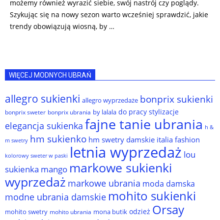
możemy również wyrazić siebie, swój nastrój czy poglądy.
Szykując się na nowy sezon warto wcześniej sprawdzić, jakie
trendy obowiązują wiosną, by …
WIĘCEJ MODNYCH UBRAŃ
allegro sukienki
bonprix sukienki
allegro wyprzedaże
do pracy stylizacje
by lalala
bonprix sweter
bonprix ubrania
fajne tanie ubrania
elegancja sukienka
h &
hm sukienko
hm swetry damskie
italia fashion
m swetry
letnia wyprzedaż
lou
kolorowy sweter w paski
markowe sukienki
sukienka
mango
wyprzedaż
markowe ubrania
moda damska
mohito sukienki
modne ubrania damskie
Orsay
odzież
mohito swetry
mona butik
mohito ubrania