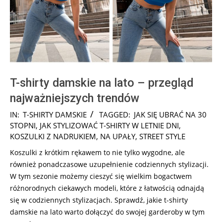
T-shirty damskie na lato – przegląd
najważniejszych trendów
2025-
IN:
T-SHIRTY DAMSKIE
TAGGED:
JAK SIĘ UBRAĆ NA 30
08-
STOPNI
,
JAK STYLIZOWAĆ T-SHIRTY W LETNIE DNI
,
02
KOSZULKI Z NADRUKIEM
,
NA UPAŁY
,
STREET STYLE
Koszulki z krótkim rękawem to nie tylko wygodne, ale
również ponadczasowe uzupełnienie codziennych stylizacji.
W tym sezonie możemy cieszyć się wielkim bogactwem
różnorodnych ciekawych modeli, które z łatwością odnajdą
się w codziennych stylizacjach. Sprawdź, jakie t-shirty
damskie na lato warto dołączyć do swojej garderoby w tym