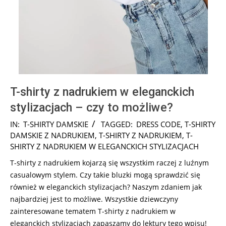
T-shirty z nadrukiem w eleganckich
stylizacjach – czy to możliwe?
2025-
IN:
T-SHIRTY DAMSKIE
TAGGED:
DRESS CODE
,
T-SHIRTY
08-
DAMSKIE Z NADRUKIEM
,
T-SHIRTY Z NADRUKIEM
,
T-
20
SHIRTY Z NADRUKIEM W ELEGANCKICH STYLIZACJACH
T-shirty z nadrukiem kojarzą się wszystkim raczej z luźnym
casualowym stylem. Czy takie bluzki mogą sprawdzić się
również w eleganckich stylizacjach? Naszym zdaniem jak
najbardziej jest to możliwe. Wszystkie dziewczyny
zainteresowane tematem T-shirty z nadrukiem w
eleganckich stylizacjach zapaszamy do lektury tego wpisu!