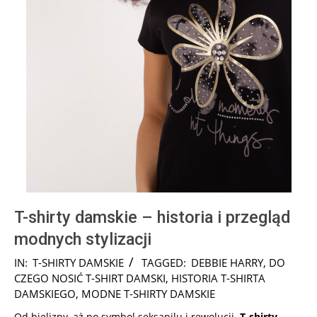
T-shirty damskie – historia i przegląd
modnych stylizacji
2025-
IN:
T-SHIRTY DAMSKIE
TAGGED:
DEBBIE HARRY
,
DO
08-
CZEGO NOSIĆ T-SHIRT DAMSKI
,
HISTORIA T-SHIRTA
01
DAMSKIEGO
,
MODNE T-SHIRTY DAMSKIE
Od bielizny, aż po symbol seksapilu i rewolucji.
T-shirty