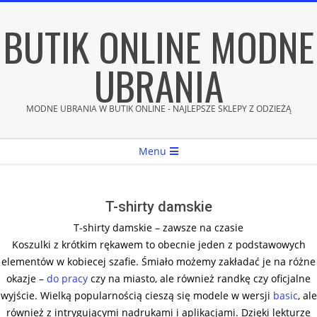
Skip
BUTIK ONLINE MODNE
to
content
UBRANIA
MODNE UBRANIA W BUTIK ONLINE - NAJLEPSZE SKLEPY Z ODZIEŻĄ
Secondary
Menu
Navigation
Menu
T-shirty damskie
T-shirty damskie – zawsze na czasie
Koszulki z krótkim rękawem to obecnie jeden z podstawowych
elementów w kobiecej szafie. Śmiało możemy zakładać je na różne
okazje –
do pracy
czy na miasto, ale również randkę czy oficjalne
wyjście. Wielką popularnością cieszą się modele w wersji
basic
, ale
również z intrygującymi nadrukami i aplikacjami. Dzięki lekturze