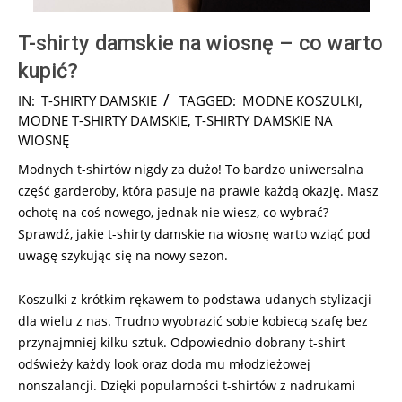
T-shirty damskie na wiosnę – co warto
kupić?
2016-
IN:
T-SHIRTY DAMSKIE
TAGGED:
MODNE KOSZULKI
,
04-
MODNE T-SHIRTY DAMSKIE
,
T-SHIRTY DAMSKIE NA
10
WIOSNĘ
Modnych t-shirtów nigdy za dużo! To bardzo uniwersalna
część garderoby, która pasuje na prawie każdą okazję. Masz
ochotę na coś nowego, jednak nie wiesz, co wybrać?
Sprawdź, jakie t-shirty damskie na wiosnę warto wziąć pod
uwagę szykując się na nowy sezon.
Koszulki z krótkim rękawem to podstawa udanych stylizacji
dla wielu z nas. Trudno wyobrazić sobie kobiecą szafę bez
przynajmniej kilku sztuk. Odpowiednio dobrany t-shirt
odświeży każdy look oraz doda mu młodzieżowej
nonszalancji. Dzięki popularności t-shirtów z nadrukami