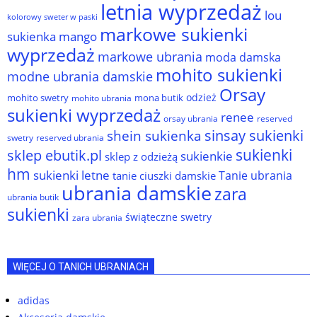
letnia wyprzedaż
lou
kolorowy sweter w paski
markowe sukienki
sukienka
mango
wyprzedaż
markowe ubrania
moda damska
mohito sukienki
modne ubrania damskie
Orsay
odzież
mohito swetry
mona butik
mohito ubrania
sukienki wyprzedaż
renee
orsay ubrania
reserved
sinsay sukienki
shein sukienka
reserved ubrania
swetry
sukienki
sklep ebutik.pl
sukienkie
sklep z odzieżą
hm
sukienki letne
Tanie ubrania
tanie ciuszki damskie
ubrania damskie
zara
ubrania butik
sukienki
świąteczne swetry
zara ubrania
WIĘCEJ O TANICH UBRANIACH
adidas