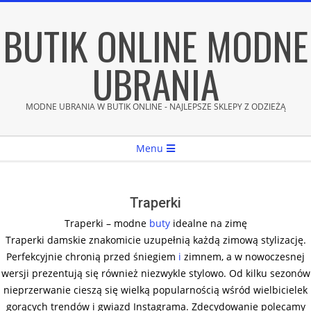
Skip
BUTIK ONLINE MODNE
to
content
UBRANIA
MODNE UBRANIA W BUTIK ONLINE - NAJLEPSZE SKLEPY Z ODZIEŻĄ
Secondary
Menu
Navigation
Menu
Traperki
Traperki – modne
buty
idealne na zimę
Traperki damskie znakomicie uzupełnią każdą zimową stylizację.
Perfekcyjnie chronią przed śniegiem
i
zimnem, a w nowoczesnej
wersji prezentują się również niezwykle stylowo. Od kilku sezonów
nieprzerwanie cieszą się wielką popularnością wśród wielbicielek
gorących trendów i gwiazd Instagrama. Zdecydowanie polecamy