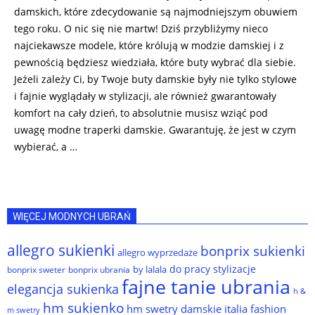
damskich, które zdecydowanie są najmodniejszym obuwiem
tego roku. O nic się nie martw! Dziś przybliżymy nieco
najciekawsze modele, które królują w modzie damskiej i z
pewnością będziesz wiedziała, które buty wybrać dla siebie.
Jeżeli zależy Ci, by Twoje buty damskie były nie tylko stylowe
i fajnie wyglądały w stylizacji, ale również gwarantowały
komfort na cały dzień, to absolutnie musisz wziąć pod
uwagę modne traperki damskie. Gwarantuję, że jest w czym
wybierać, a …
WIĘCEJ MODNYCH UBRAŃ
allegro sukienki
bonprix sukienki
allegro wyprzedaże
do pracy stylizacje
by lalala
bonprix sweter
bonprix ubrania
fajne tanie ubrania
elegancja sukienka
h &
hm sukienko
hm swetry damskie
italia fashion
m swetry