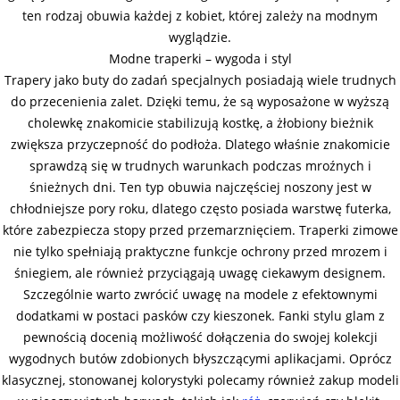
ten rodzaj obuwia każdej z kobiet, której zależy na modnym
wyglądzie.
Modne traperki – wygoda i styl
Trapery jako buty do zadań specjalnych posiadają wiele trudnych
do przecenienia zalet. Dzięki temu, że są wyposażone w wyższą
cholewkę znakomicie stabilizują kostkę, a żłobiony bieżnik
zwiększa przyczepność do podłoża. Dlatego właśnie znakomicie
sprawdzą się w trudnych warunkach podczas mroźnych i
śnieżnych dni. Ten typ obuwia najczęściej noszony jest w
chłodniejsze pory roku, dlatego często posiada warstwę futerka,
które zabezpiecza stopy przed przemarznięciem. Traperki zimowe
nie tylko spełniają praktyczne funkcje ochrony przed mrozem i
śniegiem, ale również przyciągają uwagę ciekawym designem.
Szczególnie warto zwrócić uwagę na modele z efektownymi
dodatkami w postaci pasków czy kieszonek. Fanki stylu glam z
pewnością docenią możliwość dołączenia do swojej kolekcji
wygodnych butów zdobionych błyszczącymi aplikacjami. Oprócz
klasycznej, stonowanej kolorystyki polecamy również zakup modeli