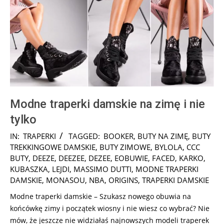
Modne traperki damskie na zimę i nie
tylko
2025-
IN:
TRAPERKI
TAGGED:
BOOKER
,
BUTY NA ZIMĘ
,
BUTY
01-
TREKKINGOWE DAMSKIE
,
BUTY ZIMOWE
,
BYLOLA
,
CCC
13
BUTY
,
DEEZE
,
DEEZEE
,
DEZEE
,
EOBUWIE
,
FACED
,
KARKO
,
KUBASZKA
,
LEJDI
,
MASSIMO DUTTI
,
MODNE TRAPERKI
DAMSKIE
,
MONASOU
,
NBA
,
ORIGINS
,
TRAPERKI DAMSKIE
Modne traperki damskie – Szukasz nowego obuwia na
końcówkę zimy i początek wiosny i nie wiesz co wybrać? Nie
mów, że jeszcze nie widziałaś najnowszych modeli traperek