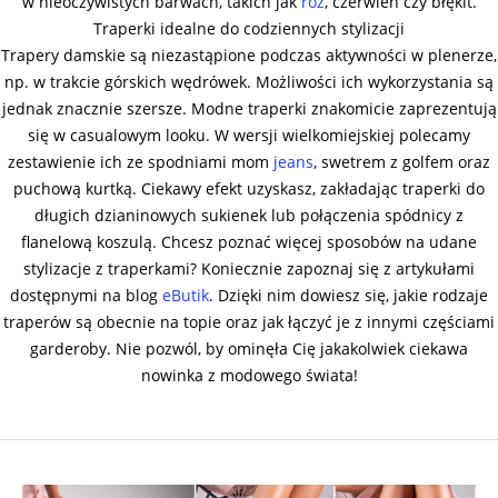
w nieoczywistych barwach, takich jak
róż
, czerwień czy błękit.
Traperki idealne do codziennych stylizacji
Trapery damskie są niezastąpione podczas aktywności w plenerze,
np. w trakcie górskich wędrówek. Możliwości ich wykorzystania są
jednak znacznie szersze. Modne traperki znakomicie zaprezentują
się w casualowym looku. W wersji wielkomiejskiej polecamy
zestawienie ich ze spodniami mom
jeans
, swetrem z golfem oraz
puchową kurtką. Ciekawy efekt uzyskasz, zakładając traperki do
długich dzianinowych sukienek lub połączenia spódnicy z
flanelową koszulą. Chcesz poznać więcej sposobów na udane
stylizacje z traperkami? Koniecznie zapoznaj się z artykułami
dostępnymi na blog
eButik
. Dzięki nim dowiesz się, jakie rodzaje
traperów są obecnie na topie oraz jak łączyć je z innymi częściami
garderoby. Nie pozwól, by ominęła Cię jakakolwiek ciekawa
nowinka z modowego świata!