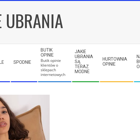
E UBRANIA
BUTIK
JAKIE
OPINIE
UBRANIA
N
HURTOWNIA
Butik opinie
SĄ
B
LE
SPODNIE
OPINIE
klientów o
TERAZ
O
sklepach
MODNE
internetowych