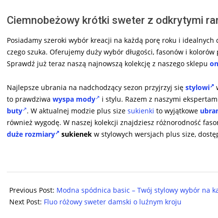
Ciemnobeżowy krótki sweter z odkrytymi ram
Posiadamy szeroki wybór kreacji na każdą porę roku i idealnych d
czego szuka. Oferujemy duży wybór długości, fasonów i kolorów p
Sprawdź już teraz naszą najnowszą kolekcję z naszego sklepu
on
Najlepsze ubrania na nadchodzący sezon przyjrzyj się
stylowi
w
to prawdziwa
wyspa mody
i stylu. Razem z naszymi ekspertam
buty
. W aktualnej modzie plus size
sukienki
to wyjątkowe
ubra
również wygodę. W naszej kolekcji znajdziesz różnorodność fas
duże rozmiary
sukienek
w stylowych wersjach plus size, dost
2024-
08-
Previous Post:
Modna spódnica basic – Twój stylowy wybór na k
23
Next Post:
Fluo różowy sweter damski o luźnym kroju