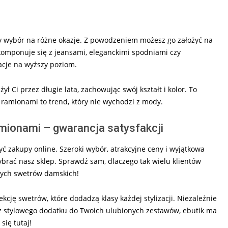
y wybór na różne okazje. Z powodzeniem możesz go założyć na
komponuje się z jeansami, eleganckimi spodniami czy
acje na wyższy poziom.
ł Ci przez długie lata, zachowując swój kształt i kolor. To
i ramionami to trend, który nie wychodzi z mody.
mionami – gwarancja satysfakcji
być zakupy online. Szeroki wybór, atrakcyjne ceny i wyjątkowa
wybrać nasz sklep. Sprawdź sam, dlaczego tak wielu klientów
łych swetrów damskich!
ekcję swetrów, które dodadzą klasy każdej stylizacji. Niezależnie
esz stylowego dodatku do Twoich ulubionych zestawów, ebutik ma
ię tutaj!