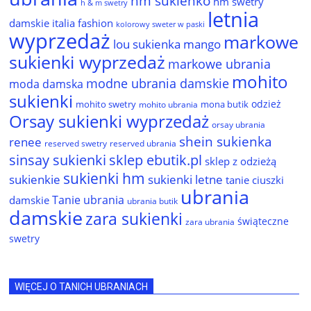
hm sukienko
hm swetry
h & m swetry
letnia
damskie
italia fashion
kolorowy sweter w paski
wyprzedaż
markowe
lou sukienka
mango
sukienki wyprzedaż
markowe ubrania
mohito
modne ubrania damskie
moda damska
sukienki
odzież
mohito swetry
mona butik
mohito ubrania
Orsay sukienki wyprzedaż
orsay ubrania
shein sukienka
renee
reserved ubrania
reserved swetry
sinsay sukienki
sklep ebutik.pl
sklep z odzieżą
sukienki hm
sukienkie
sukienki letne
tanie ciuszki
ubrania
Tanie ubrania
damskie
ubrania butik
damskie
zara sukienki
świąteczne
zara ubrania
swetry
WIĘCEJ O TANICH UBRANIACH