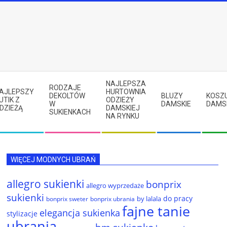
NAJLEPSZA
RODZAJE
AJLEPSZY
HURTOWNIA
DEKOLTÓW
BLUZY
KOSZ
UTIK Z
ODZIEŻY
W
DAMSKIE
DAMS
DZIEŻĄ
DAMSKIEJ
SUKIENKACH
NA RYNKU
WIĘCEJ MODNYCH UBRAŃ
allegro sukienki
bonprix
allegro wyprzedaże
sukienki
do pracy
by lalala
bonprix sweter
bonprix ubrania
fajne tanie
elegancja sukienka
stylizacje
ubrania