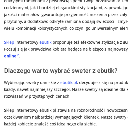
odkrytymi ramionami z pewnością spełni Twoje oczekiwania! Te
codziennymi, jak i bardziej eleganckimi stylizacjami, zapewniają
jakości materiałów, gwarantuje przyjemność noszenia przez cały d
przytulny, a dodatkowo odkryte ramiona dodają świeżości i zmysł
wielu kombinacji kolorystycznych, co czyni go uniwersalnym el
Sklep
internetowy
eButik
proponuje też efektowne stylizacje z
su
Poczuj się jak prawdziwa kobieta będąca na bieżąco z najnowsz
online
.
Dlaczego warto wybrać sweter z ebutik?
Wybierając swetry damskie z
ebutik.pl
, decydujesz się na produk
każdy, nawet najmniejszy szczegół. Nasze swetry są idealne dla 
rozwiązań w przystępnych cenach.
Sklep internetowy ebutik.pl stawia na różnorodność i nowoczesn
oczekiwaniom najbardziej wymagających klientek. Nasze swetry 
każdej kobiecie znaleźć coś idealnego dla siebie.