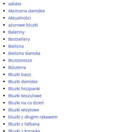
adidas
Akcesoria damskie
Aktualności
ażurowe bluzki
Baleriny
Bestsellery
Bielizna
Bielizna damska
Biustonosze
Biżuteria
Bluzki basic
Bluzki damskie
Bluzki hiszpanki
Bluzki koszulowe
Bluzki na co dzień
Bluzki wizytowe
bluzki z długim rękawem
Bluzki z falbaną
Bluzki z koronką