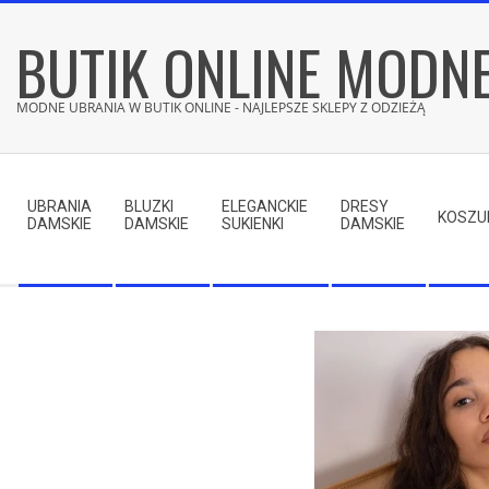
Skip
BUTIK ONLINE MODN
to
content
MODNE UBRANIA W BUTIK ONLINE - NAJLEPSZE SKLEPY Z ODZIEŻĄ
Secondary
Navigation
UBRANIA
BLUZKI
ELEGANCKIE
DRESY
Menu
KOSZU
DAMSKIE
DAMSKIE
SUKIENKI
DAMSKIE