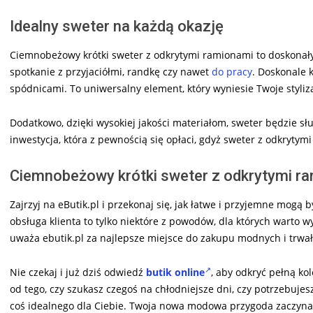
Idealny sweter na każdą okazję
Ciemnobeżowy krótki sweter z odkrytymi ramionami to doskonał
spotkanie z przyjaciółmi, randkę czy nawet
do pracy
. Doskonale 
spódnicami. To uniwersalny element, który wyniesie Twoje styliz
Dodatkowo, dzięki wysokiej jakości materiałom, sweter będzie służy
inwestycja, która z pewnością się opłaci, gdyż sweter z odkrytym
Ciemnobeżowy krótki sweter z odkrytymi ra
Zajrzyj na eButik.pl i przekonaj się, jak łatwe i przyjemne mogą 
obsługa klienta to tylko niektóre z powodów, dla których warto 
uważa ebutik.pl za najlepsze miejsce do zakupu modnych i trwa
Nie czekaj i już dziś odwiedź
butik online
, aby odkryć pełną kol
od tego, czy szukasz czegoś na chłodniejsze dni, czy potrzebuj
coś idealnego dla Ciebie. Twoja nowa modowa przygoda zaczyna s