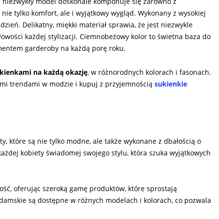
n niezwykły model doskonale komponuje się zarówno z
c nie tylko komfort, ale i wyjątkowy wygląd. Wykonany z wysokiej
zień. Delikatny, miękki materiał sprawia, że jest niezwykle
owości każdej stylizacji. Ciemnobeżowy kolor to świetna baza do
ementem garderoby na każdą porę roku.
kienkami na każdą okazję
, w różnorodnych kolorach i fasonach.
ymi trendami w modzie i kupuj z przyjemnością
sukienkie
ty, które są nie tylko modne, ale także wykonane z dbałością o
każdej kobiety świadomej swojego stylu, która szuka wyjątkowych
ość, oferując szeroką gamę produktów, które sprostają
damskie są dostępne w różnych modelach i kolorach, co pozwala