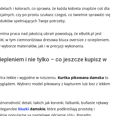
lach i kolorach, co sprawia, że każda kobieta znajdzie coś dla
cjalnych, czy po prostu szukasz czegoś, co świetnie sprawdzi się
roduktów spełniających Twoje potrzeby.
tna praca nad jakością ubrań powodują, że eButik.pl jest
ukt, w tym ciemnoróżowa dresowa bluza oversize z ociepleniem,
wyborze materiałów, jak i w precyzji wykonania.
pleniem i nie tylko – co jeszcze kupisz w
ltra lekkie i wygodne w noszeniu.
Kurtka pikowana damska
to
yglądem. Wybierz model pikowany z kapturem lub bez z lekkim
orodność detali, takich jak koronki, falbanki, bufiaste rękawy
eleganckie
bluzki
damskie
, które podkreślają prostotę i
ólnie popularne są pastelowe odcienie różu. Ponadto,