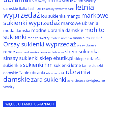
hm sukienko
hm swetry
h & m swetry
letnia
damskie
italia fashion
kolorowy sweter w paski
wyprzedaż
markowe
lou sukienka
mango
sukienki wyprzedaż
markowe ubrania
mohito
modne ubrania damskie
moda damska
sukienki
odzież
mohito swetry
mona butik
mohito ubrania
Orsay sukienki wyprzedaż
orsay ubrania
shein sukienka
renee
reserved ubrania
reserved swetry
sinsay sukienki
sklep ebutik.pl
sklep z odzieżą
sukienki hm
sukienkie
sukienki letne
tanie ciuszki
ubrania
Tanie ubrania
damskie
ubrania butik
damskie
zara sukienki
świąteczne
zara ubrania
swetry
WIĘCEJ O TANICH UBRANIACH