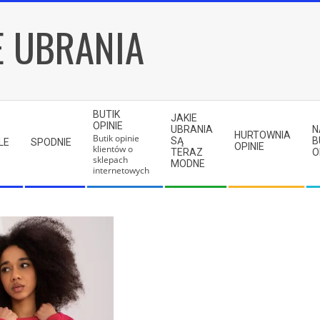
E UBRANIA
BUTIK
JAKIE
OPINIE
UBRANIA
N
HURTOWNIA
Butik opinie
SĄ
B
LE
SPODNIE
OPINIE
klientów o
TERAZ
O
sklepach
MODNE
internetowych