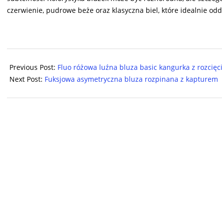
czerwienie, pudrowe beże oraz klasyczna biel, które idealnie od
2024-
08-
Previous Post:
Fluo różowa luźna bluza basic kangurka z rozcięc
06
Next Post:
Fuksjowa asymetryczna bluza rozpinana z kapturem