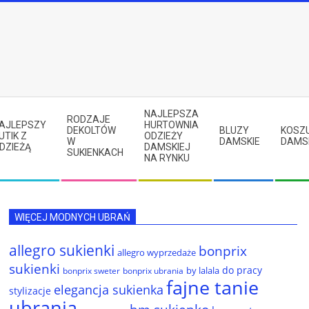
NAJLEPSZA
RODZAJE
AJLEPSZY
HURTOWNIA
DEKOLTÓW
BLUZY
KOSZ
UTIK Z
ODZIEŻY
W
DAMSKIE
DAMS
DZIEŻĄ
DAMSKIEJ
SUKIENKACH
NA RYNKU
WIĘCEJ MODNYCH UBRAŃ
allegro sukienki
bonprix
allegro wyprzedaże
sukienki
do pracy
by lalala
bonprix sweter
bonprix ubrania
fajne tanie
elegancja sukienka
stylizacje
ubrania