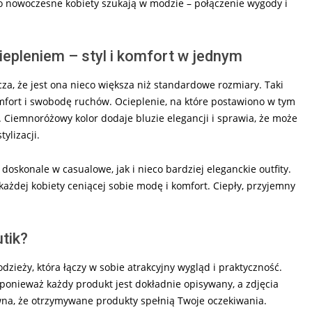
go nowoczesne kobiety szukają w modzie – połączenie wygody i
epleniem – styl i komfort w jednym
cza, że jest ona nieco większa niż standardowe rozmiary. Taki
mfort i swobodę ruchów. Ocieplenie, na które postawiono w tym
 Ciemnoróżowy kolor dodaje bluzie elegancji i sprawia, że może
ylizacji.
doskonale w casualowe, jak i nieco bardziej eleganckie outfity.
ażdej kobiety ceniącej sobie modę i komfort. Ciepły, przyjemny
tik?
 odzieży, która łączy w sobie atrakcyjny wygląd i praktyczność.
 ponieważ każdy produkt jest dokładnie opisywany, a zdjęcia
wna, że otrzymywane produkty spełnią Twoje oczekiwania.