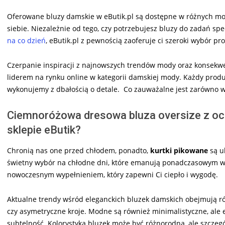
Oferowane bluzy damskie w eButik.pl są dostępne w różnych mode
siebie. Niezależnie od tego, czy potrzebujesz bluzy do zadań spe
na co dzień
, eButik.pl z pewnością zaoferuje ci szeroki wybór p
Czerpanie inspiracji z najnowszych trendów mody oraz konsekwen
liderem na rynku online w kategorii damskiej mody. Każdy prod
wykonujemy z dbałością o detale. Co zauważalne jest zarówno w 
Ciemnoróżowa dresowa bluza oversize z ocie
sklepie eButik?
Chronią nas one przed chłodem, ponadto,
kurtki pikowane
są u
świetny wybór na chłodne dni, które emanują ponadczasowym w
nowoczesnym wypełnieniem, który zapewni Ci ciepło i wygodę.
Aktualne trendy wśród eleganckich bluzek damskich obejmują różn
czy asymetryczne kroje. Modne są również minimalistyczne, ale 
subtelność. Kolorystyka bluzek może być różnorodna, ale szczeg