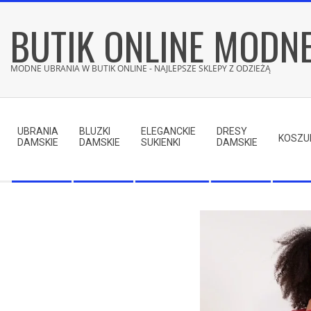
Skip
BUTIK ONLINE MODN
to
content
MODNE UBRANIA W BUTIK ONLINE - NAJLEPSZE SKLEPY Z ODZIEŻĄ
Secondary
Navigation
UBRANIA
BLUZKI
ELEGANCKIE
DRESY
Menu
KOSZU
DAMSKIE
DAMSKIE
SUKIENKI
DAMSKIE