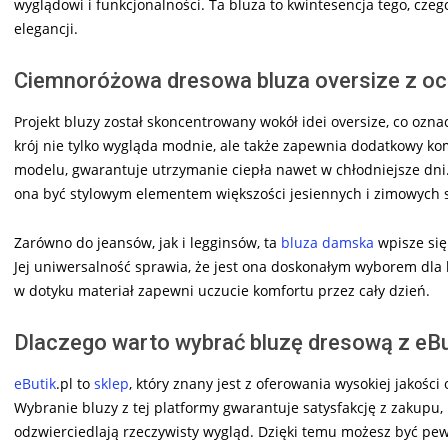
wyglądowi i funkcjonalności. Ta bluza to kwintesencja tego, cze
elegancji.
Ciemnoróżowa dresowa bluza oversize z oci
Projekt bluzy został skoncentrowany wokół idei oversize, co ozna
krój nie tylko wygląda modnie, ale także zapewnia dodatkowy ko
modelu, gwarantuje utrzymanie ciepła nawet w chłodniejsze dni.
ona być stylowym elementem większości jesiennych i zimowych st
Zarówno do jeansów, jak i legginsów, ta
bluza damska
wpisze się 
Jej uniwersalność sprawia, że jest ona doskonałym wyborem dla k
w dotyku materiał zapewni uczucie komfortu przez cały dzień.
Dlaczego warto wybrać bluzę dresową z eBu
eButik
.pl to
sklep
, który znany jest z oferowania wysokiej jakości
Wybranie bluzy z tej platformy gwarantuje satysfakcję z zakupu,
odzwierciedlają rzeczywisty wygląd. Dzięki temu możesz być pe