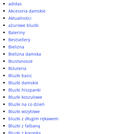
adidas
Akcesoria damskie
Aktualności
ażurowe bluzki
Baleriny
Bestsellery
Bielizna
Bielizna damska
Biustonosze
Biżuteria
Bluzki basic
Bluzki damskie
Bluzki hiszpanki
Bluzki koszulowe
Bluzki na co dzień
Bluzki wizytowe
bluzki z długim rękawem
Bluzki z falbaną
Bluzki z koronką