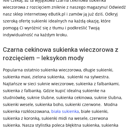
Nie czekaj, aż ta wyjątkowa czarna cekinowa sukienka
wieczorowa z rozcięciem zniknie z naszego magazynu! Odwiedź
nasz sklep internetowy eButik.pl i zamów ją już dziś. Odkryj
szeroką ofertę sukienki idealnych na każdą okazję, które
pomogą Ci wyróżnić się z tłumu i podkreślić Twoją
indywidualność na każdym kroku.
Czarna cekinowa sukienka wieczorowa z
rozcięciem – leksykon mody
Popularna ostatnio sukienka wieczorowa, długie sukienki,
sukienka maxi, zielona sukienka, sukienki na sylwestra.
Najtańsze w sieci suknie wieczorowe, sukienka z falbankami,
sukienka z falbanką. Gdzie kupić idealną sukienke na
studniówkę, suknie ślubne, sukienka cekinowa, suknie ślubna,
sukienki wesele, sukienka boho, sukienki czerwone. Modna
sukienka rozkloszowana,
biała sukienka
, białe sukienki,
sukienka z koronką, sukienki midi na wesele, czerwona
sukienka. Nasza stylistka poleca błękitna sukienka, sukienka