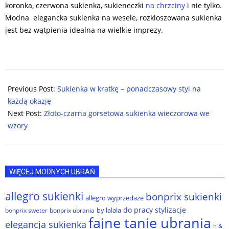
koronka, czerwona sukienka, sukieneczki
na chrzciny
i nie tylko.
Modna elegancka sukienka na wesele, rozkloszowana sukienka
jest bez wątpienia idealna na wielkie imprezy.
2024-
09-
Previous Post:
Sukienka w kratkę – ponadczasowy styl na
19
każdą okazję
Next Post:
Złoto-czarna gorsetowa sukienka wieczorowa we
wzory
WIĘCEJ MODNYCH UBRAŃ
allegro sukienki
bonprix sukienki
allegro wyprzedaże
do pracy stylizacje
by lalala
bonprix sweter
bonprix ubrania
fajne tanie ubrania
elegancja sukienka
h &