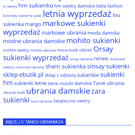
hm sukienko
hm swetry damskie
italia fashion
m swetry
letnia wyprzedaż
lou
kolorowy sweter w paski
markowe sukienki
sukienka
mango
wyprzedaż
markowe ubrania
moda damska
mohito sukienki
modne ubrania damskie
Orsay
odzież
mohito swetry
mona butik
mohito ubrania
sukienki wyprzedaż
renee
orsay ubrania
reserved
sinsay sukienki
shein sukienka
reserved ubrania
swetry
sukienki
sklep ebutik.pl
sukienkie
sklep z odzieżą
hm
sukienki letne
Tanie ubrania
tanie ciuszki damskie
ubrania damskie
zara
ubrania butik
sukienki
świąteczne swetry
zara ubrania
WIĘCEJ O TANICH UBRANIACH