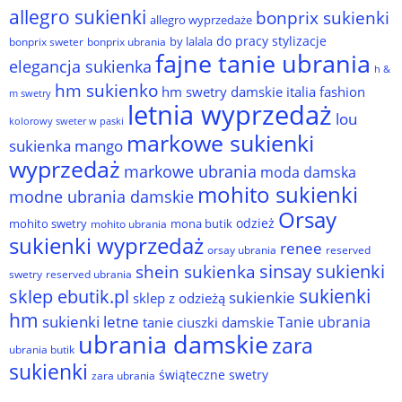
allegro sukienki
bonprix sukienki
allegro wyprzedaże
do pracy stylizacje
by lalala
bonprix sweter
bonprix ubrania
fajne tanie ubrania
elegancja sukienka
h &
hm sukienko
hm swetry damskie
italia fashion
m swetry
letnia wyprzedaż
lou
kolorowy sweter w paski
markowe sukienki
sukienka
mango
wyprzedaż
markowe ubrania
moda damska
mohito sukienki
modne ubrania damskie
Orsay
odzież
mohito swetry
mona butik
mohito ubrania
sukienki wyprzedaż
renee
orsay ubrania
reserved
sinsay sukienki
shein sukienka
reserved ubrania
swetry
sukienki
sklep ebutik.pl
sukienkie
sklep z odzieżą
hm
sukienki letne
Tanie ubrania
tanie ciuszki damskie
ubrania damskie
zara
ubrania butik
sukienki
świąteczne swetry
zara ubrania