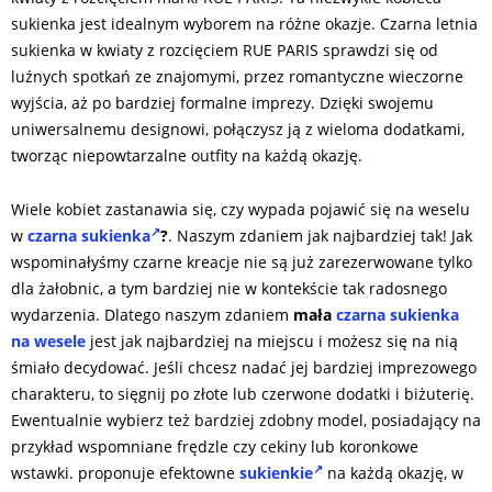
sukienka jest idealnym wyborem na różne okazje. Czarna letnia
sukienka w kwiaty z rozcięciem RUE PARIS sprawdzi się od
luźnych spotkań ze znajomymi, przez romantyczne wieczorne
wyjścia, aż po bardziej formalne imprezy. Dzięki swojemu
uniwersalnemu designowi, połączysz ją z wieloma dodatkami,
tworząc niepowtarzalne outfity na każdą okazję.
Wiele kobiet zastanawia się, czy wypada pojawić się na weselu
w
czarna sukienka
?
. Naszym zdaniem jak najbardziej tak! Jak
wspominałyśmy czarne kreacje nie są już zarezerwowane tylko
dla żałobnic, a tym bardziej nie w kontekście tak radosnego
wydarzenia. Dlatego naszym zdaniem
mała
czarna sukienka
na wesele
jest jak najbardziej na miejscu i możesz się na nią
śmiało decydować. Jeśli chcesz nadać jej bardziej imprezowego
charakteru, to sięgnij po złote lub czerwone dodatki i biżuterię.
Ewentualnie wybierz też bardziej zdobny model, posiadający na
przykład wspomniane frędzle czy cekiny lub koronkowe
wstawki. proponuje efektowne
sukienkie
na każdą okazję, w