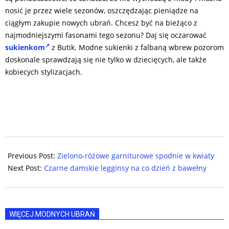
nosić je przez wiele sezonów, oszczędzając pieniądze na
ciągłym zakupie nowych ubrań. Chcesz być na bieżąco z
najmodniejszymi fasonami tego sezonu? Daj się oczarować
sukienkom
z Butik. Modne sukienki z falbaną wbrew pozorom
doskonale sprawdzają się nie tylko w dziecięcych, ale także
kobiecych stylizacjach.
2024-
08-
Previous Post:
Zielono-różowe garniturowe spodnie w kwiaty
18
Next Post:
Czarne damskie legginsy na co dzień z bawełny
WIĘCEJ MODNYCH UBRAŃ