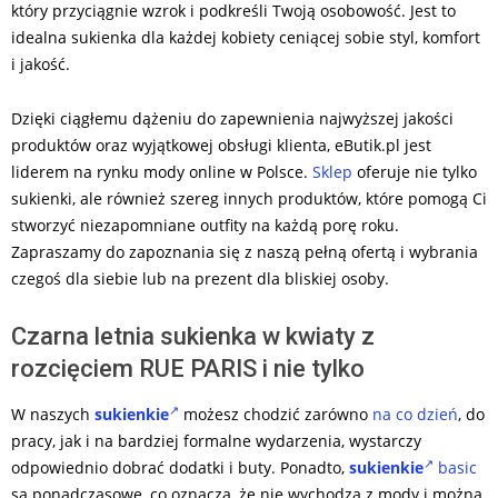
który przyciągnie wzrok i podkreśli Twoją osobowość. Jest to
idealna sukienka dla każdej kobiety ceniącej sobie styl, komfort
i jakość.
Dzięki ciągłemu dążeniu do zapewnienia najwyższej jakości
produktów oraz wyjątkowej obsługi klienta, eButik.pl jest
liderem na rynku mody online w Polsce.
Sklep
oferuje nie tylko
sukienki, ale również szereg innych produktów, które pomogą Ci
stworzyć niezapomniane outfity na każdą porę roku.
Zapraszamy do zapoznania się z naszą pełną ofertą i wybrania
czegoś dla siebie lub na prezent dla bliskiej osoby.
Czarna letnia sukienka w kwiaty z
rozcięciem RUE PARIS i nie tylko
W naszych
sukienkie
możesz chodzić zarówno
na co dzień
, do
pracy, jak i na bardziej formalne wydarzenia, wystarczy
odpowiednio dobrać dodatki i buty. Ponadto,
sukienkie
basic
są ponadczasowe, co oznacza, że nie wychodzą z mody i można