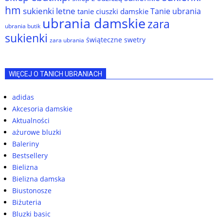
hm
sukienki letne
Tanie ubrania
tanie ciuszki damskie
ubrania damskie
zara
ubrania butik
sukienki
świąteczne swetry
zara ubrania
WIĘCEJ O TANICH UBRANIACH
adidas
Akcesoria damskie
Aktualności
ażurowe bluzki
Baleriny
Bestsellery
Bielizna
Bielizna damska
Biustonosze
Biżuteria
Bluzki basic