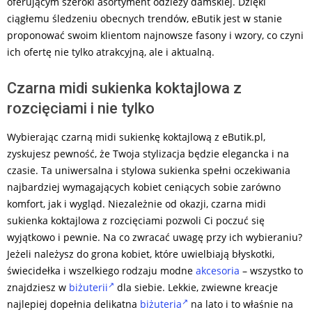
oferującym szeroki asortyment odzieży damskiej. Dzięki
ciągłemu śledzeniu obecnych trendów, eButik jest w stanie
proponować swoim klientom najnowsze fasony i wzory, co czyni
ich ofertę nie tylko atrakcyjną, ale i aktualną.
Czarna midi sukienka koktajlowa z
rozcięciami i nie tylko
Wybierając czarną midi sukienkę koktajlową z eButik.pl,
zyskujesz pewność, że Twoja stylizacja będzie elegancka i na
czasie. Ta uniwersalna i stylowa sukienka spełni oczekiwania
najbardziej wymagających kobiet ceniących sobie zarówno
komfort, jak i wygląd. Niezależnie od okazji, czarna midi
sukienka koktajlowa z rozcięciami pozwoli Ci poczuć się
wyjątkowo i pewnie. Na co zwracać uwagę przy ich wybieraniu?
Jeżeli należysz do grona kobiet, które uwielbiają błyskotki,
świecidełka i wszelkiego rodzaju modne
akcesoria
– wszystko to
znajdziesz w
biżuterii
dla siebie. Lekkie, zwiewne kreacje
najlepiej dopełnia delikatna
biżuteria
na lato i to właśnie na