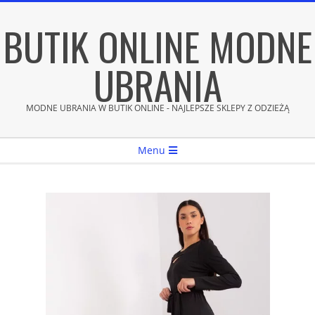
Skip
BUTIK ONLINE MODNE
to
content
UBRANIA
MODNE UBRANIA W BUTIK ONLINE - NAJLEPSZE SKLEPY Z ODZIEŻĄ
Secondary
Menu
Navigation
Menu