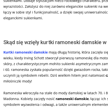
sukienkami. Dodaje stylizacjom nieco rockowego charakteru, prze
wyrazistości. Założysz do niej zarówno eleganckie sukienki na w
łączy w sobie styl i funkcjonalność, a dzięki swojej uniwersalnoś
eleganckimi sukienkami.
Skąd się wzięły kurtki ramoneski damskie 
Kurtki ramoneski damskie
mają długą historię, która zaczęła si
wieku, kiedy Irving Schott stworzył pierwszą ramoneskę dla moto
skóry, z charakterystycznym mohito sukienki asymetrycznym zam
i 60. ramoneska zyskała popularność dzięki gwiazdom rocka, tak
uczynili ją symbolem rebelii. Dziś wielkim hitem jest natomiast
c
miłośniczki mody!
Ramoneska wkroczyła na stałe do mody damskiej w latach 70. i 80
Madonna. Kobiety zaczęły nosić
ramoneski damskie
, łącząc ich
symbolem wyzwolenia i odwagi, a także uniwersalnym elemente