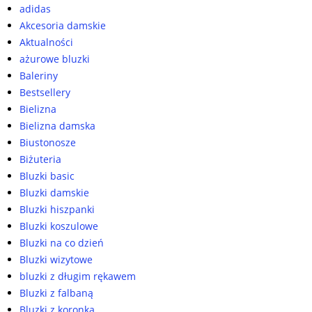
adidas
Akcesoria damskie
Aktualności
ażurowe bluzki
Baleriny
Bestsellery
Bielizna
Bielizna damska
Biustonosze
Biżuteria
Bluzki basic
Bluzki damskie
Bluzki hiszpanki
Bluzki koszulowe
Bluzki na co dzień
Bluzki wizytowe
bluzki z długim rękawem
Bluzki z falbaną
Bluzki z koronką