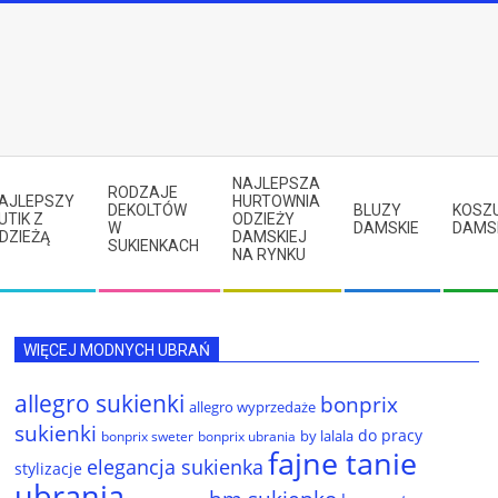
NAJLEPSZA
RODZAJE
AJLEPSZY
HURTOWNIA
DEKOLTÓW
BLUZY
KOSZ
UTIK Z
ODZIEŻY
W
DAMSKIE
DAMS
DZIEŻĄ
DAMSKIEJ
SUKIENKACH
NA RYNKU
WIĘCEJ MODNYCH UBRAŃ
allegro sukienki
bonprix
allegro wyprzedaże
sukienki
do pracy
by lalala
bonprix sweter
bonprix ubrania
fajne tanie
elegancja sukienka
stylizacje
ubrania