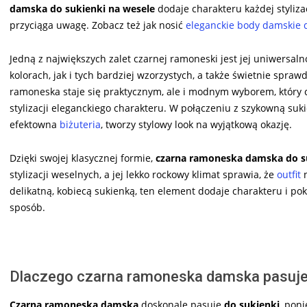
damska do sukienki na wesele
dodaje charakteru każdej styliza
przyciąga uwagę. Zobacz też jak nosić
eleganckie body damskie 
Jedną z największych zalet czarnej ramoneski jest jej uniwersa
kolorach, jak i tych bardziej wzorzystych, a także świetnie spraw
ramoneska staje się praktycznym, ale i modnym wyborem, który c
stylizacji eleganckiego charakteru. W połączeniu z szykowną suki
efektowna
biżuteria
, tworzy stylowy look na wyjątkową okazję.
Dzięki swojej klasycznej formie,
czarna ramoneska damska do s
stylizacji weselnych, a jej lekko rockowy klimat sprawia, że
outfit
n
delikatną, kobiecą sukienką, ten element dodaje charakteru i p
sposób.
Dlaczego czarna ramoneska damska pasuje 
Czarna ramoneska
damska
doskonale pasuje
do sukienki
, pon