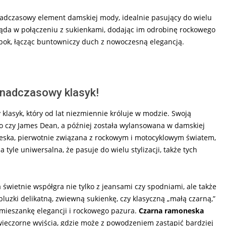
adczasowy element damskiej mody, idealnie pasujący do wielu
gląda w połączeniu z sukienkami, dodając im odrobinę rockowego
 epok, łącząc buntowniczy duch z nowoczesną elegancją.
onadczasowy klasyk!
lasyk, który od lat niezmiennie króluje w modzie. Swoją
do czy James Dean, a później została wylansowana w damskiej
neska, pierwotnie związana z rockowym i motocyklowym światem,
 tyle uniwersalna, że pasuje do wielu stylizacji, także tych
świetnie współgra nie tylko z jeansami czy spodniami, ale także
luzki delikatną, zwiewną sukienkę, czy klasyczną „małą czarną,”
 mieszankę elegancji i rockowego pazura.
Czarna ramoneska
 wieczorne wyjścia, gdzie może z powodzeniem zastąpić bardziej