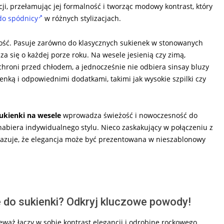
cji, przełamując jej formalność i tworząc modowy kontrast, który
do spódnicy
w różnych stylizacjach.
lność. Pasuje zarówno do klasycznych sukienek w stonowanych
dza się o każdej porze roku. Na wesele jesienią czy zimą,
hroni przed chłodem, a jednocześnie nie odbiera sinsay bluzy
enką i odpowiednimi dodatkami, takimi jak wysokie szpilki czy
ukienki na wesele
wprowadza świeżość i nowoczesność do
abiera indywidualnego stylu. Nieco zaskakujący w połączeniu z
okazuje, że elegancja może być prezentowana w nieszablonowy
do sukienki? Odkryj kluczowe powody!
ieważ łączy w sobie kontrast elegancji i odrobinę rockowego