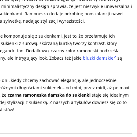
y, minimalistyczny design sprawia, że jest niezwykle uniwersalna i
 sukienkami. Ramoneska dodaje odrobinę nonszalancji nawet
sylwetkę, nadając stylizacji wyrazistości.
komponuje się z sukienkami, jest to, że przełamuje ich
 sukienki z surową, skórzaną kurtką tworzy kontrast, który
elegancki ton. Dodatkowo, czarny kolor ramoneski podkreśla
, ale intrygujący look. Zobacz też jakie
bluzki damskie
są
 dni, kiedy chcemy zachować elegancję, ale jednocześnie
 różnymi długościami sukienek – od mini, przez midi, aż po maxi
, że
czarna ramoneska damska do sukienki
staje się idealnym
j stylizacji z sukienką. Z naszych artykułów dowiesz się co to
listów!