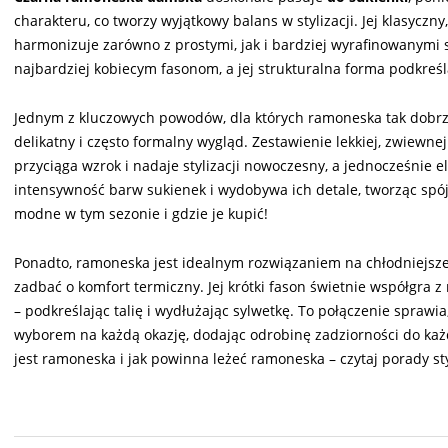
charakteru, co tworzy wyjątkowy balans w stylizacji. Jej klasyczn
harmonizuje zarówno z prostymi, jak i bardziej wyrafinowanymi
najbardziej kobiecym fasonom, a jej strukturalna forma podkreśla 
Jednym z kluczowych powodów, dla których ramoneska tak dobrze 
delikatny i często formalny wygląd. Zestawienie lekkiej, zwiewnej
przyciąga wzrok i nadaje stylizacji nowoczesny, a jednocześnie 
intensywność barw sukienek i wydobywa ich detale, tworząc spójny
modne w tym sezonie i gdzie je kupić!
Ponadto, ramoneska jest idealnym rozwiązaniem na chłodniejsze
zadbać o komfort termiczny. Jej krótki fason świetnie współgra z
– podkreślając talię i wydłużając sylwetkę. To połączenie sprawia
wyborem na każdą okazję, dodając odrobinę zadziorności do każde
jest ramoneska i jak powinna leżeć ramoneska – czytaj porady sty
2024-