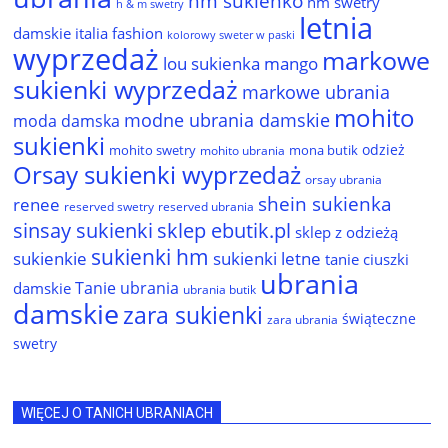
hm sukienko
hm swetry
h & m swetry
letnia
damskie
italia fashion
kolorowy sweter w paski
wyprzedaż
markowe
lou sukienka
mango
sukienki wyprzedaż
markowe ubrania
mohito
modne ubrania damskie
moda damska
sukienki
odzież
mohito swetry
mona butik
mohito ubrania
Orsay sukienki wyprzedaż
orsay ubrania
shein sukienka
renee
reserved ubrania
reserved swetry
sinsay sukienki
sklep ebutik.pl
sklep z odzieżą
sukienki hm
sukienkie
sukienki letne
tanie ciuszki
ubrania
Tanie ubrania
damskie
ubrania butik
damskie
zara sukienki
świąteczne
zara ubrania
swetry
WIĘCEJ O TANICH UBRANIACH