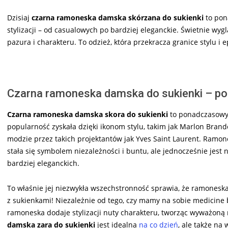
Dzisiaj
czarna ramoneska damska skórzana do sukienki
to pon
stylizacji – od casualowych po bardziej eleganckie. Świetnie wy
pazura i charakteru. To odzież, która przekracza granice stylu i
Czarna ramoneska damska do sukienki – p
Czarna ramoneska damska skora do sukienki
to ponadczasowy k
popularność zyskała dzięki ikonom stylu, takim jak Marlon Bran
modzie przez takich projektantów jak Yves Saint Laurent. Ramo
stała się symbolem niezależności i buntu, ale jednocześnie jest na
bardziej eleganckich.
To właśnie jej niezwykła wszechstronność sprawia, że ramoneska 
z sukienkami! Niezależnie od tego, czy mamy na sobie medicine b
ramoneska dodaje stylizacji nuty charakteru, tworząc wyważoną
damska zara do sukienki
jest idealna
na co dzień
, ale także na