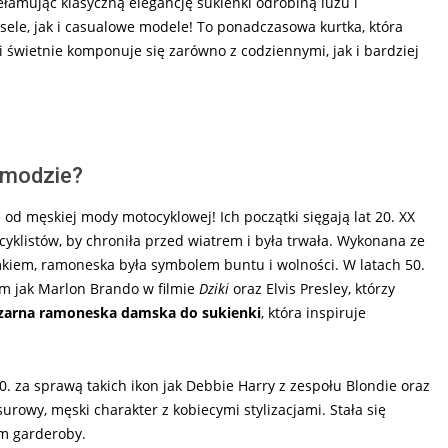
łamując klasyczną elegancję sukienki odrobiną luzu i
esele, jak i casualowe modele! To ponadczasowa kurtka, która
ci świetnie komponuje się zarówno z codziennymi, jak i bardziej
w modzie?
ę od męskiej mody motocyklowej! Ich początki sięgają lat 20. XX
cyklistów, by chroniła przed wiatrem i była trwała. Wykonana ze
kiem, ramoneska była symbolem buntu i wolności. W latach 50.
im jak Marlon Brando w filmie
Dziki
oraz Elvis Presley, którzy
zarna ramoneska damska do sukienki
, która inspiruje
. za sprawą takich ikon jak Debbie Harry z zespołu Blondie oraz
 surowy, męski charakter z kobiecymi stylizacjami. Stała się
m garderoby.