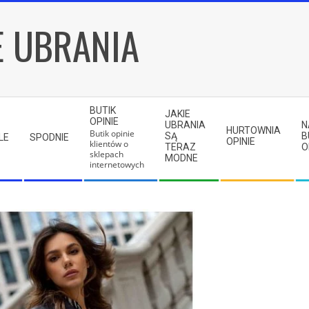
E UBRANIA
BUTIK
JAKIE
OPINIE
UBRANIA
N
HURTOWNIA
Butik opinie
SĄ
B
LE
SPODNIE
OPINIE
klientów o
TERAZ
O
sklepach
MODNE
internetowych