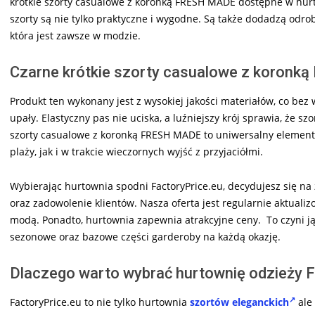
krótkie szorty casualowe z koronką FRESH MADE dostępne w hur
szorty są nie tylko praktyczne i wygodne. Są także dodadzą odrobi
która jest zawsze w modzie.
Czarne krótkie szorty casualowe z koronką
Produkt ten wykonany jest z wysokiej jakości materiałów, co be
upały. Elastyczny pas nie uciska, a luźniejszy krój sprawia, że sz
szorty casualowe z koronką FRESH MADE to uniwersalny element
plaży, jak i w trakcie wieczornych wyjść z przyjaciółmi.
Wybierając hurtownia spodni FactoryPrice.eu, decydujesz się na
oraz zadowolenie klientów. Nasza oferta jest regularnie aktual
modą. Ponadto, hurtownia zapewnia atrakcyjne ceny. To czyni j
sezonowe oraz bazowe części garderoby na każdą okazję.
Dlaczego warto wybrać hurtownię odzieży F
FactoryPrice.eu to nie tylko hurtownia
szortów eleganckich
ale 