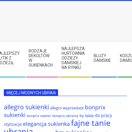
NAJLEPSZA
RODZAJE
AJLEPSZY
HURTOWNIA
DEKOLTÓW
BLUZY
KOSZ
UTIK Z
ODZIEŻY
W
DAMSKIE
DAMS
DZIEŻĄ
DAMSKIEJ
SUKIENKACH
NA RYNKU
WIĘCEJ MODNYCH UBRAŃ
allegro sukienki
bonprix
allegro wyprzedaże
sukienki
do pracy
by lalala
bonprix sweter
bonprix ubrania
fajne tanie
elegancja sukienka
stylizacje
ubrania