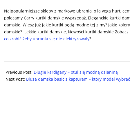
Najpopularniejsze sklepy z markowe ubrania, o la voga hurt, cen
polecamy Carry kurtki damskie wyprzedaż, Eleganckie kurtki dam
damskie. Wiesz już jakie kurtki będą modne tej zimy? Jakie kolory
damskie? Lekkie kurtki damskie, Nowości kurtki damskie Zobacz 
co zrobić żeby ubrania się nie elektryzowały
?
2024-
10-
Previous Post:
Długie kardigany – otul się modną dzianiną
01
Next Post:
Bluza damska basic z kapturem – który model wybrać