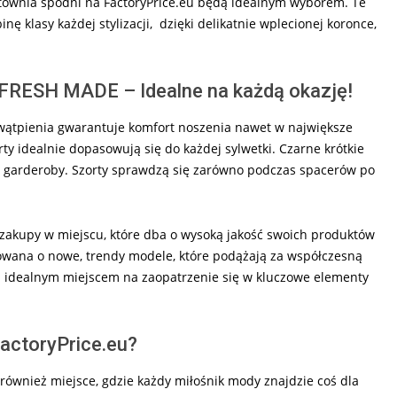
townia spodni na FactoryPrice.eu będą idealnym wyborem. Te
nę klasy każdej stylizacji, dzięki delikatnie wplecionej koronce,
 FRESH MADE – Idealne na każdą okazję!
z wątpienia gwarantuje komfort noszenia nawet w największe
orty idealnie dopasowują się do każdej sylwetki. Czarne krótkie
 garderoby. Szorty sprawdzą się zarówno podczas spacerów po
 zakupy w miejscu, które dba o wysoką jakość swoich produktów
izowana o nowe, trendy modele, które podążają za współczesną
ą idealnym miejscem na zaopatrzenie się w kluczowe elementy
actoryPrice.eu?
również miejsce, gdzie każdy miłośnik mody znajdzie coś dla