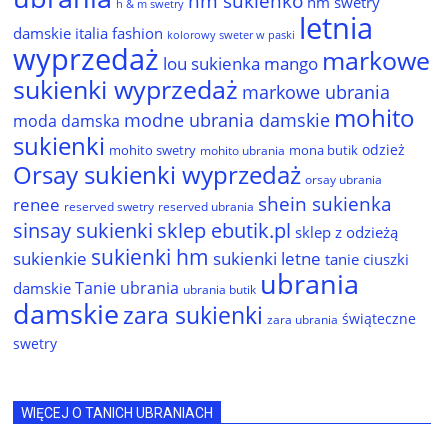
hm sukienko
hm swetry
h & m swetry
letnia
damskie
italia fashion
kolorowy sweter w paski
wyprzedaż
markowe
lou sukienka
mango
sukienki wyprzedaż
markowe ubrania
mohito
modne ubrania damskie
moda damska
sukienki
odzież
mohito swetry
mona butik
mohito ubrania
Orsay sukienki wyprzedaż
orsay ubrania
shein sukienka
renee
reserved ubrania
reserved swetry
sinsay sukienki
sklep ebutik.pl
sklep z odzieżą
sukienki hm
sukienkie
sukienki letne
tanie ciuszki
ubrania
Tanie ubrania
damskie
ubrania butik
damskie
zara sukienki
świąteczne
zara ubrania
swetry
WIĘCEJ O TANICH UBRANIACH