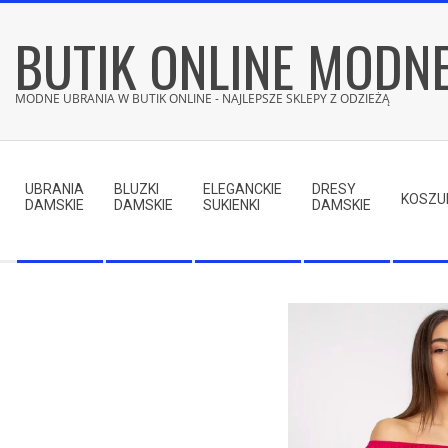
Skip
BUTIK ONLINE MODN
to
content
MODNE UBRANIA W BUTIK ONLINE - NAJLEPSZE SKLEPY Z ODZIEŻĄ
Secondary
Navigation
UBRANIA
BLUZKI
ELEGANCKIE
DRESY
Menu
KOSZU
DAMSKIE
DAMSKIE
SUKIENKI
DAMSKIE