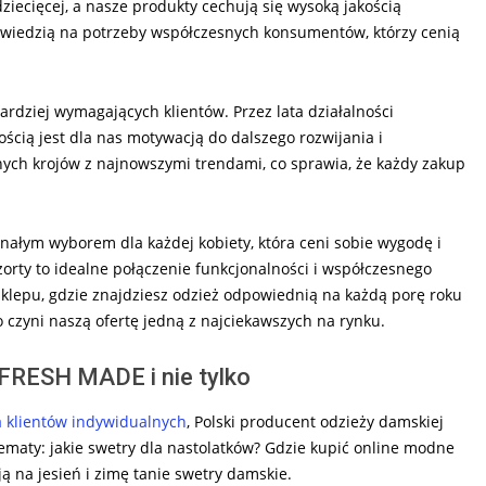
ziecięcej, a nasze produkty cechują się wysoką jakością
wiedzią na potrzeby współczesnych konsumentów, którzy cenią
rdziej wymagających klientów. Przez lata działalności
cią jest dla nas motywacją do dalszego rozwijania i
znych krojów z najnowszymi trendami, co sprawia, że każdy zakup
nałym wyborem dla każdej kobiety, która ceni sobie wygodę i
zorty to idealne połączenie funkcjonalności i współczesnego
klepu, gdzie znajdziesz odzież odpowiednią na każdą porę roku
o czyni naszą ofertę jedną z najciekawszych na rynku.
 FRESH MADE i nie tylko
a klientów indywidualnych
, Polski producent odzieży damskiej
tematy: jakie swetry dla nastolatków? Gdzie kupić online modne
ają na jesień i zimę tanie swetry damskie.