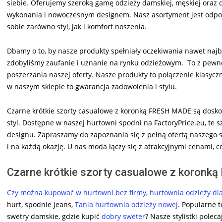
siebie. Oferujemy szeroką gamę odzieży damskiej, męskiej oraz d
wykonania i nowoczesnym designem. Nasz asortyment jest odpo
sobie zarówno styl, jak i komfort noszenia.
Dbamy o to, by nasze produkty spełniały oczekiwania nawet najba
zdobyliśmy zaufanie i uznanie na rynku odzieżowym. To z pewnoś
poszerzania naszej oferty. Nasze produkty to połączenie klasyc
w naszym sklepie to gwarancja zadowolenia i stylu.
Czarne krótkie szorty casualowe z koronką FRESH MADE są dosko
styl. Dostępne w naszej hurtowni spodni na FactoryPrice.eu, te s
designu. Zapraszamy do zapoznania się z pełną ofertą naszego s
i na każdą okazję. U nas moda łączy się z atrakcyjnymi cenami, c
Czarne krótkie szorty casualowe z koronką
Czy można kupować w hurtowni bez firmy
,
hurtownia odzieży dl
hurt, spodnie jeans,
Tania hurtownia odzieży nowej
. Popularne 
swetry damskie, gdzie kupić
dobry sweter
? Nasze stylistki polec