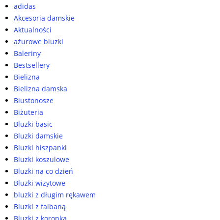
adidas
Akcesoria damskie
Aktualności
ażurowe bluzki
Baleriny
Bestsellery
Bielizna
Bielizna damska
Biustonosze
Biżuteria
Bluzki basic
Bluzki damskie
Bluzki hiszpanki
Bluzki koszulowe
Bluzki na co dzień
Bluzki wizytowe
bluzki z długim rękawem
Bluzki z falbaną
Bluzki z koronką