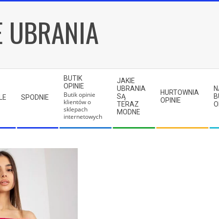
E UBRANIA
BUTIK
JAKIE
OPINIE
UBRANIA
N
HURTOWNIA
Butik opinie
SĄ
B
LE
SPODNIE
OPINIE
klientów o
TERAZ
O
sklepach
MODNE
internetowych