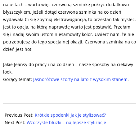
na ustach – warto więc czerwoną szminkę pokryć dodatkowo
błyszczykiem. Jeżeli dotąd czerwona szminka na co dzień
wydawała Ci się zbytnią ekstrawagancją, to przestań tak myśleć.
Jest to opcja, na którą naprawdę warto jest postawić. Przełam
się i nadaj swoim ustom niesamowity kolor. Uwierz nam, że nie
potrzebujesz do tego specjalnej okazji. Czerwona szminka na co
dzień jest hot!
Jakie Jeansy do pracy i na co dzień – nasze sposoby na ciekawy
look.
Gorący temat:
Jasnoróżowe szorty na lato z wysokim stanem
.
2025-
06-
Previous Post:
Krótkie spodenki jak je stylizować?
10
Next Post:
Wzorzyste bluzki – najlepsze stylizacje