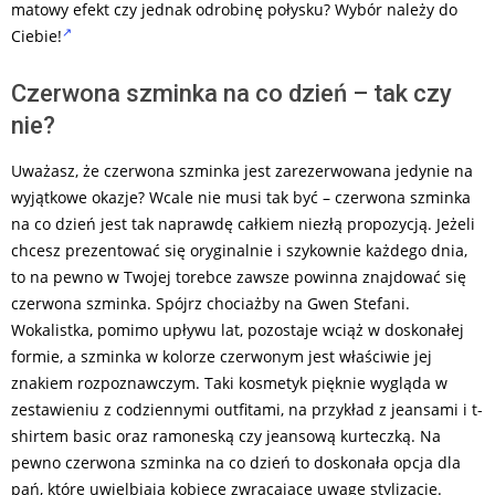
matowy efekt czy jednak odrobinę połysku? Wybór należy do
Ciebie!
Czerwona szminka na co dzień – tak czy
nie?
Uważasz, że czerwona szminka jest zarezerwowana jedynie na
wyjątkowe okazje? Wcale nie musi tak być – czerwona szminka
na co dzień jest tak naprawdę całkiem niezłą propozycją. Jeżeli
chcesz prezentować się oryginalnie i szykownie każdego dnia,
to na pewno w Twojej torebce zawsze powinna znajdować się
czerwona szminka. Spójrz chociażby na Gwen Stefani.
Wokalistka, pomimo upływu lat, pozostaje wciąż w doskonałej
formie, a szminka w kolorze czerwonym jest właściwie jej
znakiem rozpoznawczym. Taki kosmetyk pięknie wygląda w
zestawieniu z codziennymi outfitami, na przykład z jeansami i t-
shirtem basic oraz ramoneską czy jeansową kurteczką. Na
pewno czerwona szminka na co dzień to doskonała opcja dla
pań, które uwielbiają kobiece zwracające uwagę stylizacje.