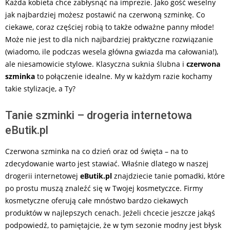
Każda kobieta chce zabłysnąć na imprezie. Jako gość weselny
jak najbardziej możesz postawić na czerwoną szminkę. Co
ciekawe, coraz częściej robią to także odważne panny młode!
Może nie jest to dla nich najbardziej praktyczne rozwiązanie
(wiadomo, ile podczas wesela główna gwiazda ma całowania!),
ale niesamowicie stylowe. Klasyczna suknia ślubna i
czerwona
szminka
to połączenie idealne. My w każdym razie kochamy
takie stylizacje, a Ty?
Tanie szminki – drogeria internetowa
eButik.pl
Czerwona szminka na co dzień oraz od święta – na to
zdecydowanie warto jest stawiać. Właśnie dlatego w naszej
drogerii internetowej
eButik.pl
znajdziecie tanie pomadki, które
po prostu muszą znaleźć się w Twojej kosmetyczce. Firmy
kosmetyczne oferują całe mnóstwo bardzo ciekawych
produktów w najlepszych cenach. Jeżeli chcecie jeszcze jakąś
podpowiedź, to pamiętajcie, że w tym sezonie modny jest błysk