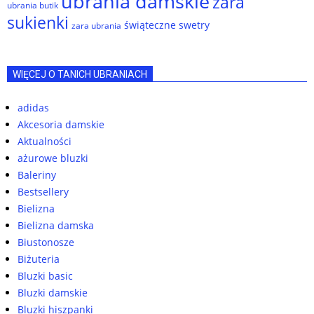
ubrania damskie
zara
ubrania butik
sukienki
świąteczne swetry
zara ubrania
WIĘCEJ O TANICH UBRANIACH
adidas
Akcesoria damskie
Aktualności
ażurowe bluzki
Baleriny
Bestsellery
Bielizna
Bielizna damska
Biustonosze
Biżuteria
Bluzki basic
Bluzki damskie
Bluzki hiszpanki