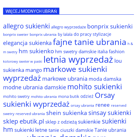
WIĘCEJ MODNYCH UBRAŃ
allegro sukienki
bonprix sukienki
allegro wyprzedaże
do pracy stylizacje
by lalala
bonprix sweter
bonprix ubrania
fajne tanie ubrania
elegancja sukienka
h &
hm sukienko
hm swetry damskie
italia fashion
m swetry
letnia wyprzedaż
lou
kolorowy sweter w paski
markowe sukienki
sukienka
mango
wyprzedaż
markowe ubrania
moda damska
mohito sukienki
modne ubrania damskie
Orsay
odzież
mohito swetry
mona butik
mohito ubrania
sukienki wyprzedaż
renee
orsay ubrania
reserved
sinsay sukienki
shein sukienka
reserved ubrania
swetry
sukienki
sklep ebutik.pl
sukienkie
sklep z odzieżą
hm
sukienki letne
Tanie ubrania
tanie ciuszki damskie