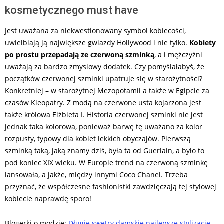
kosmetycznego must have
Jest uważana za niekwestionowany symbol kobiecości,
uwielbiają ją największe gwiazdy Hollywood i nie tylko.
Kobiety
po prostu przepadają ze czerwoną szminką
, a i mężczyźni
uważają za bardzo zmyslowy dodatek. Czy pomyślałabyś, że
początków czerwonej szminki upatruje się w starożytności?
Konkretniej – w starożytnej Mezopotamii a także w Egipcie za
czasów Kleopatry. Z modą na czerwone usta kojarzona jest
także królowa Elżbieta I. Historia czerwonej szminki nie jest
jednak taka kolorowa, ponieważ barwę tę uważano za kolor
rozpusty, typowy dla kobiet lekkich obyczajów. Pierwszą
szminką taką, jaką znamy dziś, była ta od Guerlain, a było to
pod koniec XIX wieku. W Europie trend na czerwoną szminkę
lansowała, a jakże, między innymi Coco Chanel. Trzeba
przyznać, że współczesne fashionistki zawdzięczają tej stylowej
kobiecie naprawdę sporo!
Blogerki o modzie:
Długie swetry damskie najlepsze stylizacje
–