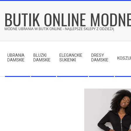
Skip
BUTIK ONLINE MODN
to
content
MODNE UBRANIA W BUTIK ONLINE - NAJLEPSZE SKLEPY Z ODZIEŻĄ
Secondary
Navigation
UBRANIA
BLUZKI
ELEGANCKIE
DRESY
Menu
KOSZU
DAMSKIE
DAMSKIE
SUKIENKI
DAMSKIE