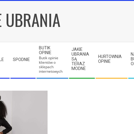
E UBRANIA
BUTIK
JAKIE
OPINIE
UBRANIA
N
HURTOWNIA
Butik opinie
SĄ
B
LE
SPODNIE
OPINIE
klientów o
TERAZ
O
sklepach
MODNE
internetowych