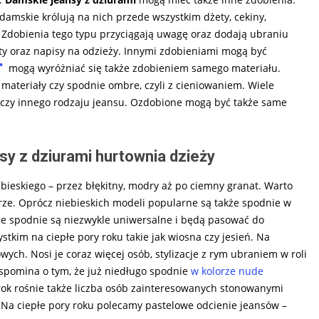
 damskie królują na nich przede wszystkim dżety, cekiny,
i. Zdobienia tego typu przyciągają uwagę oraz dodają ubraniu
ty oraz napisy na odzieży. Innymi zdobieniami mogą być
mogą wyróżniać się także zdobieniem samego materiału.
ateriały czy spodnie ombre, czyli z cieniowaniem. Wiele
i czy innego rodzaju jeansu. Ozdobione mogą być także same
sy z dziurami hurtownia dzieży
ebieskiego – przez błękitny, modry aż po ciemny granat. Warto
e. Oprócz niebieskich modeli popularne są także spodnie w
ne spodnie są niezwykle uniwersalne i będą pasować do
tkim na ciepłe pory roku takie jak wiosna czy jesień. Na
ch. Nosi je coraz więcej osób, stylizacje z rym ubraniem w roli
wspomina o tym, że już niedługo spodnie
w kolorze nude
ok rośnie także liczba osób zainteresowanych stonowanymi
 Na ciepłe pory roku polecamy pastelowe odcienie jeansów –