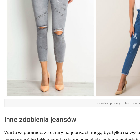
Damskie jeansy z dziurami 
Inne zdobienia jeansów
Warto wspomnieć, że dziury na jeansach mogą być tylko na wysok
towarzyszyć im lekkie przetarcia czy nawet strzępienia materiał