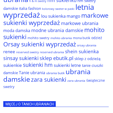
hm sukienko
hm swetry
h & m swetry
letnia
damskie
italia fashion
kolorowy sweter w paski
wyprzedaż
markowe
lou sukienka
mango
sukienki wyprzedaż
markowe ubrania
mohito
modne ubrania damskie
moda damska
sukienki
odzież
mohito swetry
mona butik
mohito ubrania
Orsay sukienki wyprzedaż
orsay ubrania
shein sukienka
renee
reserved ubrania
reserved swetry
sinsay sukienki
sklep ebutik.pl
sklep z odzieżą
sukienki hm
sukienkie
sukienki letne
tanie ciuszki
ubrania
Tanie ubrania
damskie
ubrania butik
damskie
zara sukienki
świąteczne
zara ubrania
swetry
WIĘCEJ O TANICH UBRANIACH