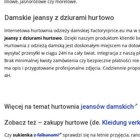
liliowe, jasnoróżowe czy morelowe.
Damskie jeansy z dziurami hurtowo
Internetowa hurtownia odzieży damskiej Factoryrprice.eu ma w
jeansy z dziurami hurtowo
. Dzięki naszym produktom klientki 
Hurtownia z odzieżą damską jest doskonałym miejscem na dotowar
wysyłać przesyłki w ciągu 24H na cały świat. Integracja z naszą p
Brak minimalnej kwoty zamówienia czy bezpieczne płatności nie
ma opis i przygotowane profesjonalne zdjęcia. Codziennie pro
4H.
Więcej na temat hurtownia
jeansów damskich
Zobacz też – zakupy hurtowe (de.
Kleidung ver
Czy
sukienka
z falbanami
sprawdzi się na letnie przyjęcia, r