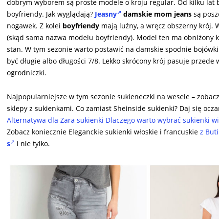
dobrym wyborem są proste modele o kroju regular. Od kilku lat
boyfriendy. Jak wyglądają?
Jeasny
damskie mom jeans
są posze
nogawek. Z kolei
boyfriendy
mają luźny, a wręcz obszerny krój. 
(skąd sama nazwa modelu boyfriendy). Model ten ma obniżony kro
stan. W tym sezonie warto postawić na damskie spodnie bojówki 
być długie albo długości 7/8. Lekko skrócony krój pasuje przed
ogrodniczki.
Najpopularniejsze w tym sezonie sukieneczki na wesele – zobacz
sklepy z sukienkami. Co zamiast Sheinside sukienki? Daj się ocza
Alternatywa dla Zara sukienki Dlaczego warto wybrać sukienki w
Zobacz koniecznie Eleganckie sukienki włoskie i francuskie
z But
s
i nie tylko.