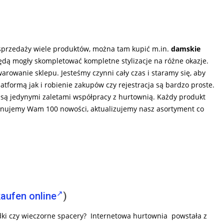
 sprzedaży wiele produktów, można tam kupić m.in.
damskie
będą mogły skompletować kompletne stylizacje na różne okazje.
owanie sklepu. Jesteśmy czynni cały czas i staramy się, aby
latformą jak i robienie zakupów czy rejestracja są bardzo proste.
 są jedynymi zaletami współpracy z hurtownią. Każdy produkt
ponujemy Wam 100 nowości, aktualizujemy nasz asortyment co
kaufen online
)
andki czy wieczorne spacery? Internetowa hurtownia powstała z