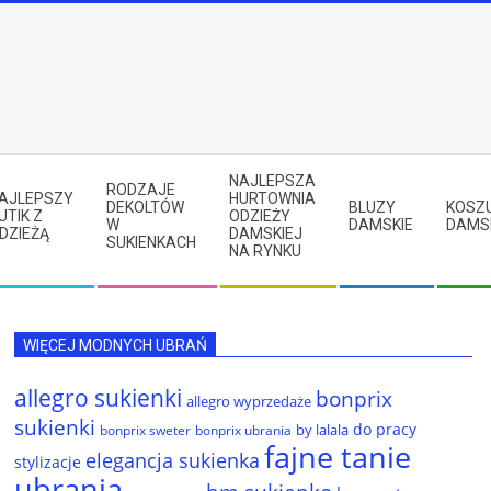
NAJLEPSZA
RODZAJE
AJLEPSZY
HURTOWNIA
DEKOLTÓW
BLUZY
KOSZ
UTIK Z
ODZIEŻY
W
DAMSKIE
DAMS
DZIEŻĄ
DAMSKIEJ
SUKIENKACH
NA RYNKU
WIĘCEJ MODNYCH UBRAŃ
allegro sukienki
bonprix
allegro wyprzedaże
sukienki
do pracy
by lalala
bonprix sweter
bonprix ubrania
fajne tanie
elegancja sukienka
stylizacje
ubrania