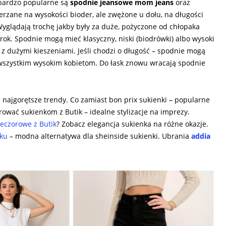
 bardzo popularne są
spodnie jeansowe mom jeans
oraz
rzane na wysokości bioder, ale zwężone u dołu, na długości
Wyglądają trochę jakby były za duże, pożyczone od chłopaka
k. Spodnie mogą mieć klasyczny, niski (biodrówki) albo wysoki
z dużymi kieszeniami. Jeśli chodzi o długość – spodnie mogą
e wszystkim wysokim kobietom. Do łask znowu wracają spodnie
 najgorętsze trendy. Co zamiast bon prix sukienki – popularne
rować sukienkom z Butik – idealne stylizacje na imprezy.
ieczorowe z Butik
? Zobacz elegancja sukienka na różne okazje.
iku
– modna alternatywa dla sheinside sukienki. Ubrania
addia