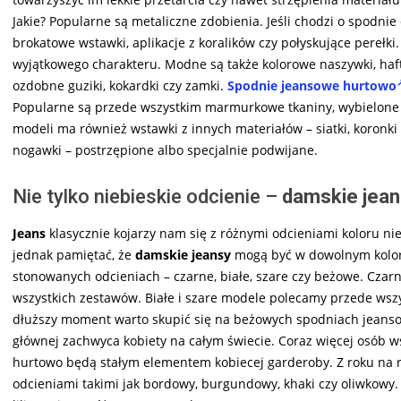
Jakie? Popularne są metaliczne zdobienia. Jeśli chodzi o spodnie
brokatowe wstawki, aplikacje z koralików czy połyskujące perełk
wyjątkowego charakteru. Modne są także kolorowe naszywki, haf
ozdobne guziki, kokardki czy zamki.
Spodnie jeansowe hurtowo
Popularne są przede wszystkim marmurkowe tkaniny, wybielone m
modeli ma również wstawki z innych materiałów – siatki, koronk
nogawki – postrzępione albo specjalnie podwijane.
Nie tylko niebieskie odcienie –
damskie jean
Jeans
klasycznie kojarzy nam się z różnymi odcieniami koloru ni
jednak pamiętać, że
damskie jeansy
mogą być w dowolnym kolorz
stonowanych odcieniach – czarne, białe, szare czy beżowe. Czar
wszystkich zestawów. Białe i szare modele polecamy przede wszys
dłuższy moment warto skupić się na beżowych spodniach jeansowy
głównej zachwyca kobiety na całym świecie. Coraz więcej osób 
hurtowo będą stałym elementem kobiecej garderoby. Z roku na r
odcieniami takimi jak bordowy, burgundowy, khaki czy oliwkowy.