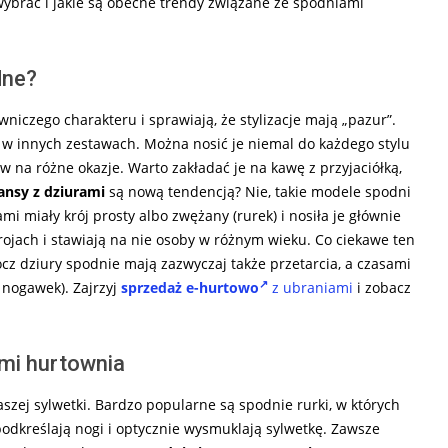
ybrać i jakie są obecne trendy związane ze spodniami
dne?
czego charakteru i sprawiają, że stylizacje mają „pazur”.
e w innych zestawach. Można nosić je niemal do każdego stylu
na różne okazje. Warto zakładać je na kawę z przyjaciółką,
ansy z dziurami
są nową tendencją? Nie, takie modele spodni
mi miały krój prosty albo zwężany (rurek) i nosiła je głównie
rojach i stawiają na nie osoby w różnym wieku. Co ciekawe ten
cz dziury spodnie mają zazwyczaj także przetarcia, a czasami
 nogawek). Zajrzyj
sprzedaż e-hurtowo
z ubraniami
i zobacz
mi hurtownia
naszej sylwetki. Bardzo popularne są spodnie rurki, w których
odkreślają nogi i optycznie wysmuklają sylwetkę. Zawsze