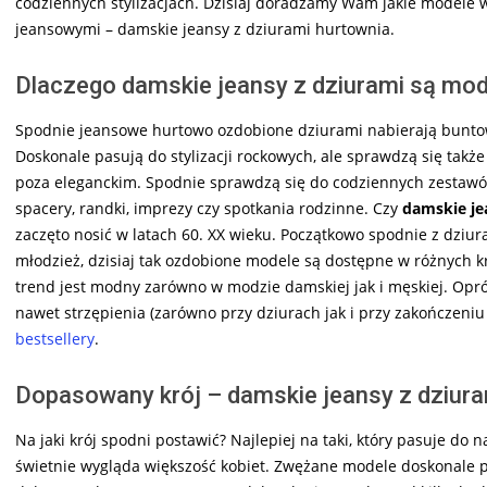
codziennych stylizacjach. Dzisiaj doradzamy Wam jakie modele
w
jeansowymi – damskie jeansy z dziurami hurtownia.
Dlaczego damskie jeansy z dziurami są mo
Spodnie jeansowe hurtowo ozdobione dziurami nabierają buntowni
Doskonale pasują do stylizacji rockowych, ale sprawdzą się takż
poza eleganckim. Spodnie sprawdzą się do codziennych zestawów 
spacery, randki, imprezy czy spotkania rodzinne. Czy
damskie je
zaczęto nosić w latach 60. XX wieku. Początkowo spodnie z dziura
młodzież, dzisiaj tak ozdobione modele są dostępne w różnych k
trend jest modny zarówno w modzie damskiej jak i męskiej. Opró
nawet strzępienia (zarówno przy dziurach jak i przy zakończeniu
bestsellery
.
Dopasowany krój – damskie jeansy z dziura
Na jaki krój spodni postawić? Najlepiej na taki, który pasuje do 
świetnie wygląda większość kobiet. Zwężane modele doskonale p