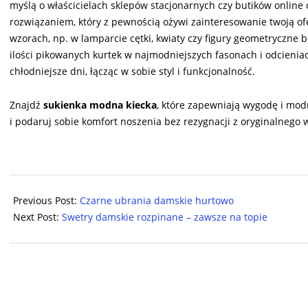
myślą o właścicielach sklepów stacjonarnych czy butików onlin
rozwiązaniem, który z pewnością ożywi zainteresowanie twoją of
wzorach, np. w lamparcie cętki, kwiaty czy figury geometryczne
ilości pikowanych kurtek w najmodniejszych fasonach i odcieni
chłodniejsze dni, łącząc w sobie styl i funkcjonalność.
Znajdź
sukienka modna kiecka
, które zapewniają wygodę i mod
i podaruj sobie komfort noszenia bez rezygnacji z oryginalnego 
2024-
11-
Previous Post:
Czarne ubrania damskie hurtowo
29
Next Post:
Swetry damskie rozpinane – zawsze na topie