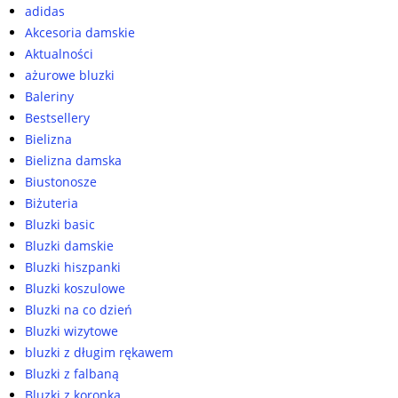
adidas
Akcesoria damskie
Aktualności
ażurowe bluzki
Baleriny
Bestsellery
Bielizna
Bielizna damska
Biustonosze
Biżuteria
Bluzki basic
Bluzki damskie
Bluzki hiszpanki
Bluzki koszulowe
Bluzki na co dzień
Bluzki wizytowe
bluzki z długim rękawem
Bluzki z falbaną
Bluzki z koronką