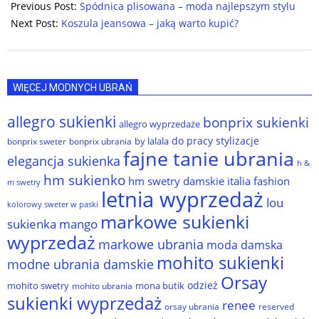
12-
Previous Post:
Spódnica plisowana – moda najlepszym stylu
22
Next Post:
Koszula jeansowa – jaką warto kupić?
WIĘCEJ MODNYCH UBRAŃ
allegro sukienki
bonprix sukienki
allegro wyprzedaże
do pracy stylizacje
by lalala
bonprix sweter
bonprix ubrania
fajne tanie ubrania
elegancja sukienka
h &
hm sukienko
hm swetry damskie
italia fashion
m swetry
letnia wyprzedaż
lou
kolorowy sweter w paski
markowe sukienki
sukienka
mango
wyprzedaż
markowe ubrania
moda damska
mohito sukienki
modne ubrania damskie
Orsay
odzież
mohito swetry
mona butik
mohito ubrania
sukienki wyprzedaż
renee
orsay ubrania
reserved