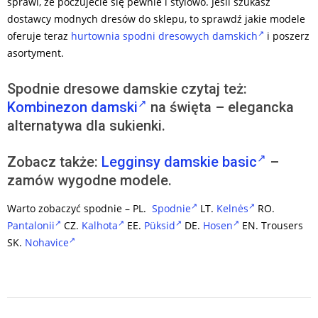
sprawi, że poczujecie się pewnie i stylowo. Jeśli szukasz
dostawcy modnych dresów do sklepu, to sprawdź jakie modele
oferuje teraz
hurtownia spodni dresowych damskich
i poszerz
asortyment.
Spodnie dresowe damskie czytaj też:
Kombinezon damski
na święta – elegancka
alternatywa dla sukienki.
Zobacz także:
Legginsy damskie basic
–
zamów wygodne modele.
Warto zobaczyć spodnie – PL.
Spodnie
LT.
Kelnės
RO.
Pantalonii
CZ.
Kalhota
EE.
Püksid
DE.
Hosen
EN.
Trousers
SK.
Nohavice
2023-