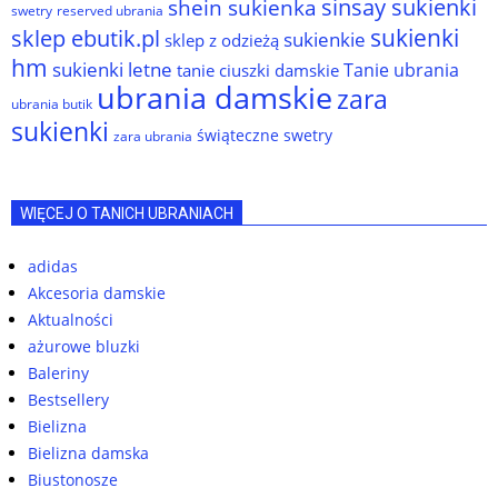
sinsay sukienki
shein sukienka
reserved ubrania
swetry
sukienki
sklep ebutik.pl
sukienkie
sklep z odzieżą
hm
sukienki letne
Tanie ubrania
tanie ciuszki damskie
ubrania damskie
zara
ubrania butik
sukienki
świąteczne swetry
zara ubrania
WIĘCEJ O TANICH UBRANIACH
adidas
Akcesoria damskie
Aktualności
ażurowe bluzki
Baleriny
Bestsellery
Bielizna
Bielizna damska
Biustonosze