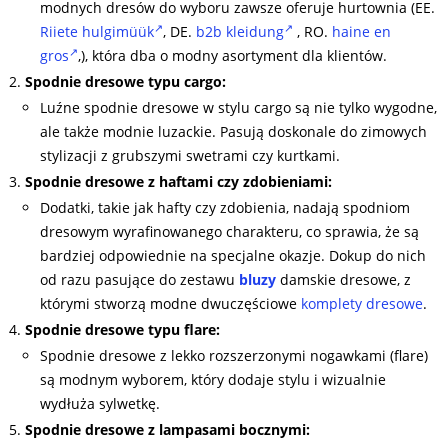
modnych dresów do wyboru zawsze oferuje hurtownia (EE.
Riiete hulgimüük
, DE.
b2b kleidung
, RO.
haine en
gros
,), która dba o modny asortyment dla klientów.
Spodnie dresowe typu cargo:
Luźne spodnie dresowe w stylu cargo są nie tylko wygodne,
ale także modnie luzackie. Pasują doskonale do zimowych
stylizacji z grubszymi swetrami czy kurtkami.
Spodnie dresowe z haftami czy zdobieniami:
Dodatki, takie jak hafty czy zdobienia, nadają spodniom
dresowym wyrafinowanego charakteru, co sprawia, że są
bardziej odpowiednie na specjalne okazje. Dokup do nich
od razu pasujące do zestawu
bluzy
damskie dresowe, z
którymi stworzą modne dwuczęściowe
komplety dresowe
.
Spodnie dresowe typu flare:
Spodnie dresowe z lekko rozszerzonymi nogawkami (flare)
są modnym wyborem, który dodaje stylu i wizualnie
wydłuża sylwetkę.
Spodnie dresowe z lampasami bocznymi: