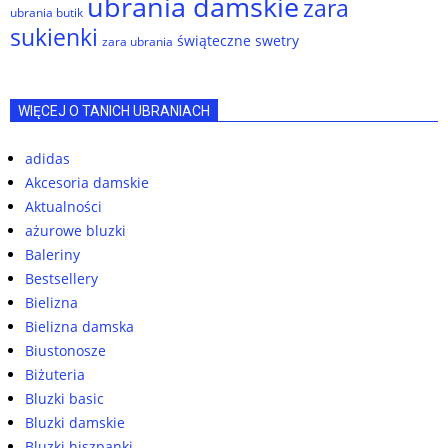
ubrania damskie
zara
ubrania butik
sukienki
świąteczne swetry
zara ubrania
WIĘCEJ O TANICH UBRANIACH
adidas
Akcesoria damskie
Aktualności
ażurowe bluzki
Baleriny
Bestsellery
Bielizna
Bielizna damska
Biustonosze
Biżuteria
Bluzki basic
Bluzki damskie
Bluzki hiszpanki