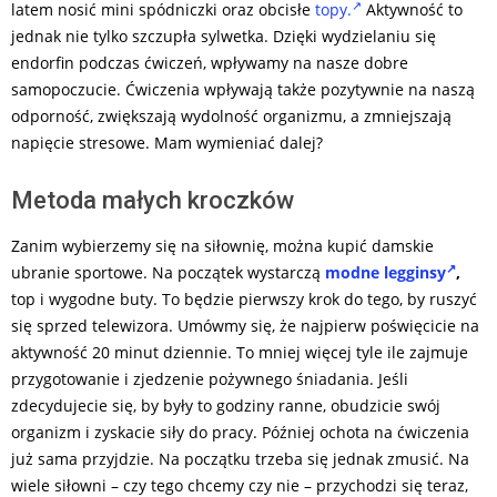
latem nosić mini spódniczki oraz obcisłe
topy.
Aktywność to
jednak nie tylko szczupła sylwetka. Dzięki wydzielaniu się
endorfin podczas ćwiczeń, wpływamy na nasze dobre
samopoczucie. Ćwiczenia wpływają także pozytywnie na naszą
odporność, zwiększają wydolność organizmu, a zmniejszają
napięcie stresowe. Mam wymieniać dalej?
Metoda małych kroczków
Zanim wybierzemy się na siłownię, można kupić damskie
ubranie sportowe. Na początek wystarczą
modne legginsy
,
top i wygodne buty. To będzie pierwszy krok do tego, by ruszyć
się sprzed telewizora. Umówmy się, że najpierw poświęcicie na
aktywność 20 minut dziennie. To mniej więcej tyle ile zajmuje
przygotowanie i zjedzenie pożywnego śniadania. Jeśli
zdecydujecie się, by były to godziny ranne, obudzicie swój
organizm i zyskacie siły do pracy. Później ochota na ćwiczenia
już sama przyjdzie. Na początku trzeba się jednak zmusić. Na
wiele siłowni – czy tego chcemy czy nie – przychodzi się teraz,