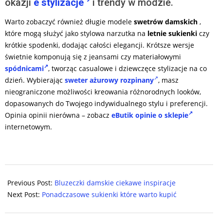
okazji
e stylizacje
i trendy w modzie.
Warto zobaczyć również długie modele
swetrów damskich
,
które mogą służyć jako stylowa narzutka na
letnie sukienki
czy
krótkie spodenki, dodając całości elegancji. Krótsze wersje
świetnie komponują się z jeansami czy materiałowymi
spódnicami
, tworząc casualowe i dziewczęce stylizacje na co
dzień. Wybierając
sweter ażurowy rozpinany
, masz
nieograniczone możliwości kreowania różnorodnych looków,
dopasowanych do Twojego indywidualnego stylu i preferencji.
Opinia opinii nierówna – zobacz
eButik opinie o sklepie
internetowym.
2024-
02-
Previous Post:
Bluzeczki damskie ciekawe inspiracje
09
Next Post:
Ponadczasowe sukienki które warto kupić