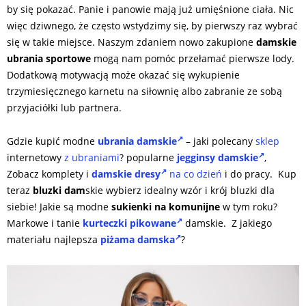
by się pokazać. Panie i panowie mają już umięśnione ciała. Nic
więc dziwnego, że często wstydzimy się, by pierwszy raz wybrać
się w takie miejsce. Naszym zdaniem nowo zakupione
damskie
ubrania sportowe
mogą nam pomóc przełamać pierwsze lody.
Dodatkową motywacją może okazać się wykupienie
trzymiesięcznego karnetu na siłownię albo zabranie ze sobą
przyjaciółki lub partnera.
Gdzie kupić modne
ubrania damskie
– jaki polecany
sklep
internetowy
z ubraniami
? popularne
jegginsy damskie
,
Zobacz komplety i
damskie dresy
na co dzień
i do pracy. Kup
teraz
bluzki dam
skie wybierz idealny wzór i krój bluzki dla
siebie! Jakie są modne
sukienki na komunijne
w tym roku?
Markowe i tanie
kurteczki pikowane
damskie. Z jakiego
materiału najlepsza
piżama damska
?