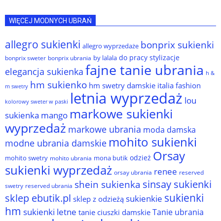
WIĘCEJ MODNYCH UBRAŃ
allegro sukienki
bonprix sukienki
allegro wyprzedaże
do pracy stylizacje
by lalala
bonprix sweter
bonprix ubrania
fajne tanie ubrania
elegancja sukienka
h &
hm sukienko
hm swetry damskie
italia fashion
m swetry
letnia wyprzedaż
lou
kolorowy sweter w paski
markowe sukienki
sukienka
mango
wyprzedaż
markowe ubrania
moda damska
mohito sukienki
modne ubrania damskie
Orsay
odzież
mohito swetry
mona butik
mohito ubrania
sukienki wyprzedaż
renee
orsay ubrania
reserved
sinsay sukienki
shein sukienka
reserved ubrania
swetry
sukienki
sklep ebutik.pl
sukienkie
sklep z odzieżą
hm
sukienki letne
Tanie ubrania
tanie ciuszki damskie