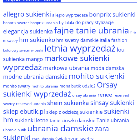
allegro sukienki
bonprix sukienki
allegro wyprzedaże
do pracy stylizacje
by lalala
bonprix sweter
bonprix ubrania
fajne tanie ubrania
elegancja sukienka
h &
hm sukienko
hm swetry damskie
italia fashion
m swetry
letnia wyprzedaż
lou
kolorowy sweter w paski
markowe sukienki
sukienka
mango
wyprzedaż
markowe ubrania
moda damska
mohito sukienki
modne ubrania damskie
Orsay
odzież
mohito swetry
mona butik
mohito ubrania
sukienki wyprzedaż
renee
orsay ubrania
reserved
sinsay sukienki
shein sukienka
reserved ubrania
swetry
sukienki
sklep ebutik.pl
sukienkie
sklep z odzieżą
hm
sukienki letne
Tanie ubrania
tanie ciuszki damskie
ubrania damskie
zara
ubrania butik
sukienki
świąteczne swetry
zara ubrania