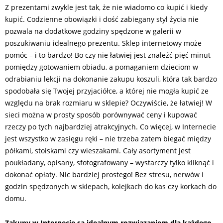
Z prezentami zwykle jest tak, że nie wiadomo co kupić i kiedy
kupić. Codzienne obowiązki i dość zabiegany styl życia nie
pozwala na dodatkowe godziny spędzone w galerii w
poszukiwaniu idealnego prezentu. Sklep internetowy może
pomóc – i to bardzo! Bo czy nie łatwiej jest znaleźć pięć minut
pomiędzy gotowaniem obiadu, a pomaganiem dzieciom w
odrabianiu lekcji na dokonanie zakupu koszuli, która tak bardzo
spodobała się Twojej przyjaciółce, a której nie mogła kupić ze
względu na brak rozmiaru w sklepie? Oczywiście, że łatwiej! W
sieci można w prosty sposób porównywać ceny i kupować
rzeczy po tych najbardziej atrakcyjnych. Co więcej, w Internecie
jest wszystko w zasięgu ręki – nie trzeba zatem biegać między
półkami, stoiskami czy wieszakami. Cały asortyment jest
poukładany, opisany, sfotografowany – wystarczy tylko kliknąć i
dokonać opłaty. Nic bardziej prostego! Bez stresu, nerwów i
godzin spędzonych w sklepach, kolejkach do kas czy korkach do
domu.
Zakupy w Internecie są idealnym rozwiązaniem dla każdego.