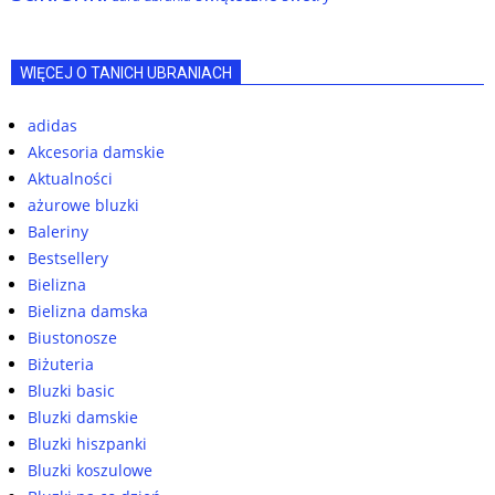
WIĘCEJ O TANICH UBRANIACH
adidas
Akcesoria damskie
Aktualności
ażurowe bluzki
Baleriny
Bestsellery
Bielizna
Bielizna damska
Biustonosze
Biżuteria
Bluzki basic
Bluzki damskie
Bluzki hiszpanki
Bluzki koszulowe