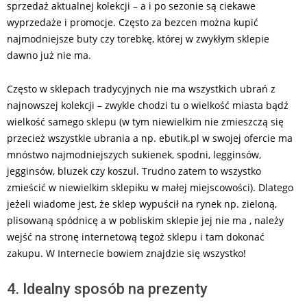
sprzedaż aktualnej kolekcji – a i po sezonie są ciekawe
wyprzedaże i promocje. Często za bezcen można kupić
najmodniejsze buty czy torebkę, której w zwykłym sklepie
dawno już nie ma.
Często w sklepach tradycyjnych nie ma wszystkich ubrań z
najnowszej kolekcji – zwykle chodzi tu o wielkość miasta bądź
wielkość samego sklepu (w tym niewielkim nie zmieszczą się
przecież wszystkie ubrania a np. ebutik.pl w swojej ofercie ma
mnóstwo najmodniejszych sukienek, spodni, legginsów,
jegginsów, bluzek czy koszul. Trudno zatem to wszystko
zmieścić w niewielkim sklepiku w małej miejscowości). Dlatego
jeżeli wiadome jest, że sklep wypuścił na rynek np. zieloną,
plisowaną spódnicę a w pobliskim sklepie jej nie ma , należy
wejść na stronę internetową tegoż sklepu i tam dokonać
zakupu. W Internecie bowiem znajdzie się wszystko!
4. Idealny sposób na prezenty