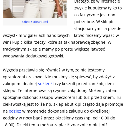
Dlatego, że w Internecie
zwykle kupujemy tylko to,
co faktycznie jest nam
potrzebne. W sklepie
sklep
z ubraniami
stacjonarnym – a przede
wszystkim w galeriach handlowych – łatwo możemy wpaść w
wir i kupić kilka rzeczy, które są tak naprawdę zbędne. W
tradycyjnym sklepie mamy po prostu większą łatwość
wydawania dodatkowej gotówki.
Wygoda przejawia się również w tym, że nie jesteśmy
ograniczeni czasowo. Nie musimy się spieszyć, by zdążyć z
zakupem idealnej
sukienki
czy koszuli przed zamknięciem
sklepu. Te internetowe są czynne całą dobę. Możemy zatem
spokojnie dokonać zakupu wieczorem lub tuż przed snem. Tu
ciekawostką jest to, że np. sklep ebutik.pl często daje promocje
na
odzież
w momencie dokonania zakupu do określonej
godziny w nocy bądź przez określony czas (np. od 16:00 do
18:00). Dzięki temu można zapłacić znacznie mniej, niż