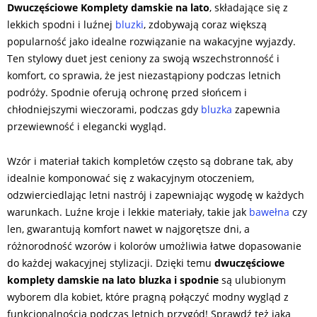
Dwuczęściowe Komplety damskie na lato
, składające się z
lekkich spodni i luźnej
bluzki
, zdobywają coraz większą
popularność jako idealne rozwiązanie na wakacyjne wyjazdy.
Ten stylowy duet jest ceniony za swoją wszechstronność i
komfort, co sprawia, że jest niezastąpiony podczas letnich
podróży. Spodnie oferują ochronę przed słońcem i
chłodniejszymi wieczorami, podczas gdy
bluzka
zapewnia
przewiewność i elegancki wygląd.
Wzór i materiał takich kompletów często są dobrane tak, aby
idealnie komponować się z wakacyjnym otoczeniem,
odzwierciedlając letni nastrój i zapewniając wygodę w każdych
warunkach. Luźne kroje i lekkie materiały, takie jak
bawełna
czy
len, gwarantują komfort nawet w najgorętsze dni, a
różnorodność wzorów i kolorów umożliwia łatwe dopasowanie
do każdej wakacyjnej stylizacji. Dzięki temu
dwuczęściowe
komplety damskie na lato bluzka i spodnie
są ulubionym
wyborem dla kobiet, które pragną połączyć modny wygląd z
funkcjonalnością podczas letnich przygód! Sprawdź też jaka