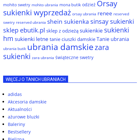
Orsay
odzież
mohito swetry
mona butik
mohito ubrania
sukienki wyprzedaż
renee
orsay ubrania
reserved
sinsay sukienki
shein sukienka
reserved ubrania
swetry
sukienki
sklep ebutik.pl
sukienkie
sklep z odzieżą
hm
sukienki letne
Tanie ubrania
tanie ciuszki damskie
ubrania damskie
zara
ubrania butik
sukienki
świąteczne swetry
zara ubrania
WIĘCEJ O TANICH UBRANIACH
adidas
Akcesoria damskie
Aktualności
ażurowe bluzki
Baleriny
Bestsellery
Bielizna