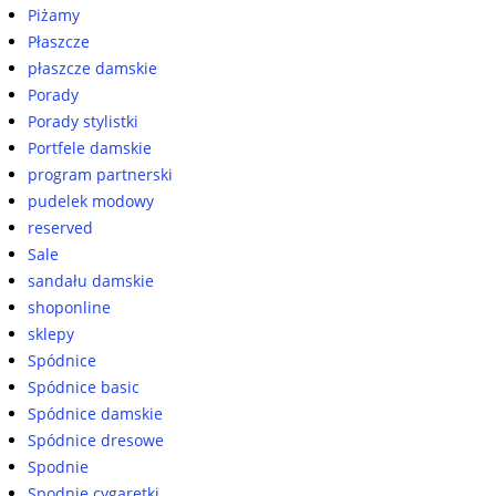
Piżamy
Płaszcze
płaszcze damskie
Porady
Porady stylistki
Portfele damskie
program partnerski
pudelek modowy
reserved
Sale
sandału damskie
shoponline
sklepy
Spódnice
Spódnice basic
Spódnice damskie
Spódnice dresowe
Spodnie
Spodnie cygaretki