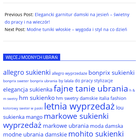
2024-
08-
Previous Post:
Elegancki garnitur damski na jesień – świetny
28
do pracy i na wieczór!
Next Post:
Modne tuniki włoskie – wygoda i styl na co dzień
WIĘCEJ MODNYCH UBRAŃ
allegro sukienki
bonprix sukienki
allegro wyprzedaże
do pracy stylizacje
by lalala
bonprix sweter
bonprix ubrania
fajne tanie ubrania
elegancja sukienka
h &
hm sukienko
hm swetry damskie
italia fashion
m swetry
letnia wyprzedaż
lou
kolorowy sweter w paski
markowe sukienki
sukienka
mango
wyprzedaż
markowe ubrania
moda damska
mohito sukienki
modne ubrania damskie