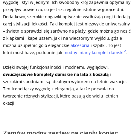
wygodę i styl w jednym! Ich swobodny krój zapewnia optymalny
przepływ powietrza, co jest szczególnie istotne w gorące dni.
Dodatkowo, szerokie nogawki optycznie wydłużają nogi i dodają
całej stylizacji lekkości. Taki komplet jest niezwykle uniwersalny
– świetnie sprawdzi się zarówno na plaży, gdzie można go nosić
z klapkami i kapeluszem, jak i na wieczornym wyjściu, gdzie
można uzupełnić go o eleganckie
akcesoria
i szpilki. To jest
letni must have, podobnie jak
modny lniany komplet damski
.
Dzięki swojej funkcjonalności i modnemu wyglądowi,
dwuczęściowe komplety damskie na lato z koszulą
i
szerokimi spodniami są idealnym wyborem na letnie wakacje.
Ten trend łączy wygodę z elegancją, a także pozwala na
tworzenie różnych stylizacji, które pasują do wielu letnich
okazji.
Zamów modny zestaw na ciepły koniec