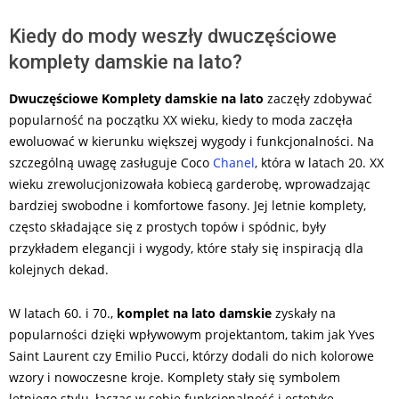
Kiedy do mody weszły dwuczęściowe
komplety damskie na lato?
Dwuczęściowe Komplety damskie na lato
zaczęły zdobywać
popularność na początku XX wieku, kiedy to moda zaczęła
ewoluować w kierunku większej wygody i funkcjonalności. Na
szczególną uwagę zasługuje Coco
Chanel
, która w latach 20. XX
wieku zrewolucjonizowała kobiecą garderobę, wprowadzając
bardziej swobodne i komfortowe fasony. Jej letnie komplety,
często składające się z prostych topów i spódnic, były
przykładem elegancji i wygody, które stały się inspiracją dla
kolejnych dekad.
W latach 60. i 70.,
komplet na lato damskie
zyskały na
popularności dzięki wpływowym projektantom, takim jak Yves
Saint Laurent czy Emilio Pucci, którzy dodali do nich kolorowe
wzory i nowoczesne kroje. Komplety stały się symbolem
letniego stylu, łącząc w sobie funkcjonalność i estetykę.