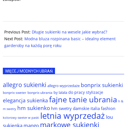
2024-
09-
Previous Post:
Długie sukienki na wesele jakie wybrać?
06
Next Post:
Modna bluza rozpinana basic – idealny element
garderoby na każdą porę roku
WIĘCEJ MODNYCH UBRAŃ
allegro sukienki
bonprix sukienki
allegro wyprzedaże
do pracy stylizacje
by lalala
bonprix sweter
bonprix ubrania
fajne tanie ubrania
elegancja sukienka
h &
hm sukienko
hm swetry damskie
italia fashion
m swetry
letnia wyprzedaż
lou
kolorowy sweter w paski
markowe sukienki
sukienka
mango