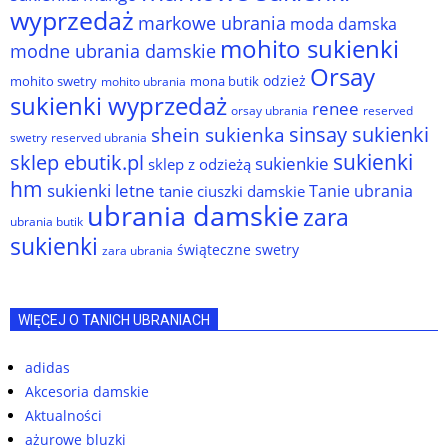
wyprzedaż
markowe ubrania
moda damska
mohito sukienki
modne ubrania damskie
Orsay
odzież
mohito swetry
mona butik
mohito ubrania
sukienki wyprzedaż
renee
orsay ubrania
reserved
sinsay sukienki
shein sukienka
reserved ubrania
swetry
sukienki
sklep ebutik.pl
sukienkie
sklep z odzieżą
hm
sukienki letne
Tanie ubrania
tanie ciuszki damskie
ubrania damskie
zara
ubrania butik
sukienki
świąteczne swetry
zara ubrania
WIĘCEJ O TANICH UBRANIACH
adidas
Akcesoria damskie
Aktualności
ażurowe bluzki