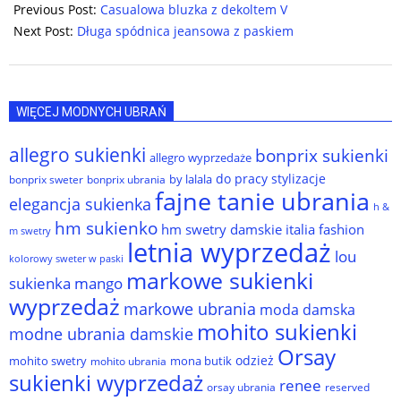
06-
Previous Post:
Casualowa bluzka z dekoltem V
14
Next Post:
Długa spódnica jeansowa z paskiem
WIĘCEJ MODNYCH UBRAŃ
allegro sukienki
bonprix sukienki
allegro wyprzedaże
do pracy stylizacje
by lalala
bonprix sweter
bonprix ubrania
fajne tanie ubrania
elegancja sukienka
h &
hm sukienko
hm swetry damskie
italia fashion
m swetry
letnia wyprzedaż
lou
kolorowy sweter w paski
markowe sukienki
sukienka
mango
wyprzedaż
markowe ubrania
moda damska
mohito sukienki
modne ubrania damskie
Orsay
odzież
mohito swetry
mona butik
mohito ubrania
sukienki wyprzedaż
renee
orsay ubrania
reserved