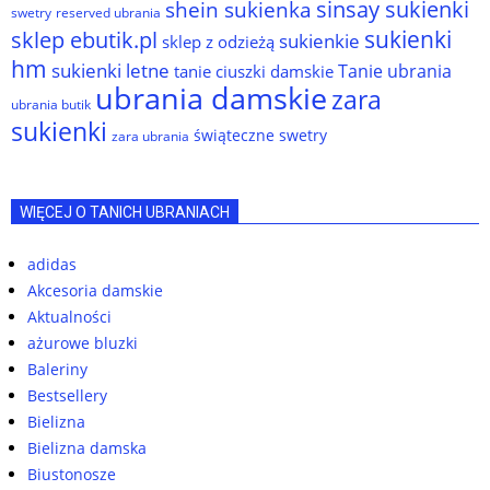
sinsay sukienki
shein sukienka
reserved ubrania
swetry
sukienki
sklep ebutik.pl
sukienkie
sklep z odzieżą
hm
sukienki letne
Tanie ubrania
tanie ciuszki damskie
ubrania damskie
zara
ubrania butik
sukienki
świąteczne swetry
zara ubrania
WIĘCEJ O TANICH UBRANIACH
adidas
Akcesoria damskie
Aktualności
ażurowe bluzki
Baleriny
Bestsellery
Bielizna
Bielizna damska
Biustonosze