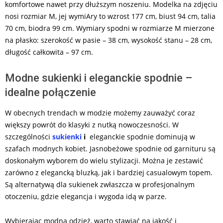
komfortowe nawet przy dłuższym noszeniu. Modelka na zdjęciu
nosi rozmiar M, jej wymiAry to wzrost 177 cm, biust 94 cm, talia
70 cm, biodra 99 cm. Wymiary spodni w rozmiarze M mierzone
na płasko: szerokość w pasie – 38 cm, wysokość stanu – 28 cm,
długość całkowita – 97 cm.
Modne sukienki i eleganckie spodnie –
idealne połączenie
W obecnych trendach w modzie możemy zauważyć coraz
większy powrót do klasyki z nutką nowoczesności. W
szczególności
sukienki
i
eleganckie spodnie dominują w
szafach modnych kobiet. Jasnobeżowe spodnie od garnituru są
doskonałym wyborem do wielu stylizacji. Można je zestawić
zarówno z elegancką bluzką, jak i bardziej casualowym topem.
Są alternatywą dla sukienek zwłaszcza w profesjonalnym
otoczeniu, gdzie elegancja i wygoda idą w parze.
Wybierając modną odzież, warto stawiać na jakość i