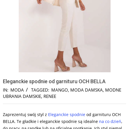
Eleganckie spodnie od garnituru OCH BELLA
IN:
MODA
TAGGED:
MANGO
,
MODA DAMSKA
,
MODNE
UBRANIA DAMSKIE
,
RENEE
Zaprezentuj swój styl z
Eleganckie spodnie
od garnituru OCH
BELLA. Te gładkie i eleganckie spodnie są idealne
na co dzień
,
do pracy, na randkę lub na oficjalne spotkanie. Ich styl niemal