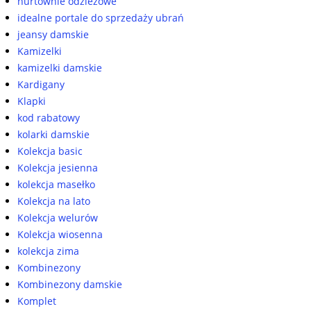
hurtownie odzieżowe
idealne portale do sprzedaży ubrań
jeansy damskie
Kamizelki
kamizelki damskie
Kardigany
Klapki
kod rabatowy
kolarki damskie
Kolekcja basic
Kolekcja jesienna
kolekcja masełko
Kolekcja na lato
Kolekcja welurów
Kolekcja wiosenna
kolekcja zima
Kombinezony
Kombinezony damskie
Komplet