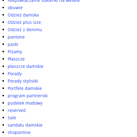
Niepowtarzalne sukienki na wesele
obuwie
Odzież damska
Odzież plus size
Odzież z denimu
pantone
paski
Piżamy
Płaszcze
płaszcze damskie
Porady
Porady stylistki
Portfele damskie
program partnerski
pudelek modowy
reserved
Sale
sandału damskie
shoponline