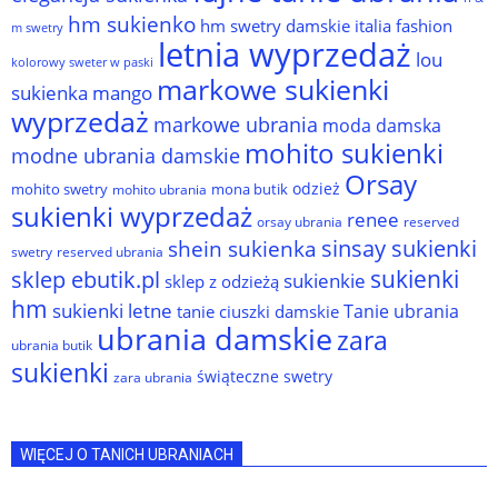
hm sukienko
hm swetry damskie
italia fashion
m swetry
letnia wyprzedaż
lou
kolorowy sweter w paski
markowe sukienki
sukienka
mango
wyprzedaż
markowe ubrania
moda damska
mohito sukienki
modne ubrania damskie
Orsay
odzież
mohito swetry
mona butik
mohito ubrania
sukienki wyprzedaż
renee
orsay ubrania
reserved
sinsay sukienki
shein sukienka
reserved ubrania
swetry
sukienki
sklep ebutik.pl
sukienkie
sklep z odzieżą
hm
sukienki letne
Tanie ubrania
tanie ciuszki damskie
ubrania damskie
zara
ubrania butik
sukienki
świąteczne swetry
zara ubrania
WIĘCEJ O TANICH UBRANIACH