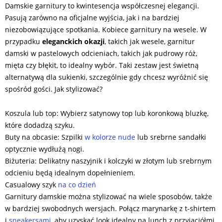
Damskie garnitury to kwintesencja współczesnej elegancji.
Pasują zarówno na oficjalne wyjścia, jak i na bardziej
niezobowiązujące spotkania. Kobiece garnitury na wesele. W
przypadku
eleganckich okazji
, takich jak wesele, garnitur
damski w pastelowych odcieniach, takich jak pudrowy róż,
mięta czy błękit, to idealny wybór. Taki zestaw jest świetną
alternatywą dla sukienki, szczególnie gdy chcesz wyróżnić się
spośród gości. Jak stylizować?
Koszula lub top: Wybierz satynowy top lub koronkową bluzkę,
które dodadzą szyku.
Buty na obcasie: Szpilki
w kolorze nude
lub srebrne sandałki
optycznie wydłużą nogi.
Biżuteria: Delikatny naszyjnik i kolczyki w złotym lub srebrnym
odcieniu będą idealnym dopełnieniem.
Casualowy szyk
na co dzień
Garnitury damskie można stylizować na wiele sposobów, także
w bardziej swobodnych wersjach. Połącz marynarkę z t-shirtem
i
sneakersami
, aby uzyskać look idealny na lunch z przyjaciółmi