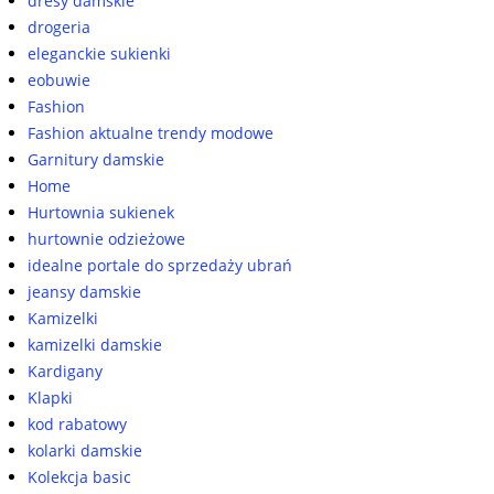
dresy damskie
drogeria
eleganckie sukienki
eobuwie
Fashion
Fashion aktualne trendy modowe
Garnitury damskie
Home
Hurtownia sukienek
hurtownie odzieżowe
idealne portale do sprzedaży ubrań
jeansy damskie
Kamizelki
kamizelki damskie
Kardigany
Klapki
kod rabatowy
kolarki damskie
Kolekcja basic