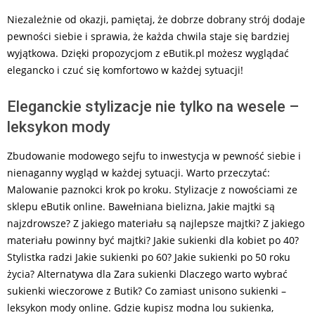
Niezależnie od okazji, pamiętaj, że dobrze dobrany strój dodaje
pewności siebie i sprawia, że każda chwila staje się bardziej
wyjątkowa. Dzięki propozycjom z eButik.pl możesz wyglądać
elegancko i czuć się komfortowo w każdej sytuacji!
Eleganckie stylizacje nie tylko na wesele –
leksykon mody
Zbudowanie modowego sejfu to inwestycja w pewność siebie i
nienaganny wygląd w każdej sytuacji. Warto przeczytać:
Malowanie paznokci krok po kroku. Stylizacje z nowościami ze
sklepu eButik online. Bawełniana bielizna, Jakie majtki są
najzdrowsze? Z jakiego materiału są najlepsze majtki? Z jakiego
materiału powinny być majtki? Jakie sukienki dla kobiet po 40?
Stylistka radzi Jakie sukienki po 60? Jakie sukienki po 50 roku
życia? Alternatywa dla Zara sukienki Dlaczego warto wybrać
sukienki wieczorowe z Butik? Co zamiast unisono sukienki –
leksykon mody online. Gdzie kupisz modna lou sukienka,