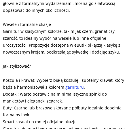
głównie z formalnymi wydarzeniami, można go z łatwością
dopasować do innych okoliczności.
Wesele i formalne okazje
Garnitur w klasycznym kolorze, takim jak czerń, granat czy
szarość, to idealny wybór na wesele lub inne oficjalne
uroczystości. Propozycje dostępne w eButik.pl łączą klasykę z
nowoczesnym krojem, podkreślając sylwetkę i dodając szyku.
Jak stylizować?
Koszula i krawat: Wybierz białą koszulę i subtelny krawat, który
będzie harmonizował z kolorem
garnituru
.
Dodatki: Warto postawić na minimalistyczne spinki do
mankietów i elegancki zegarek.
Buty: Czarne lub brązowe skórzane półbuty idealnie dopełnią
formalny look.
Smart casual na mniej oficjalne okazje
Garnitur nie musi być noszony w pełnym zestawie – marynarka