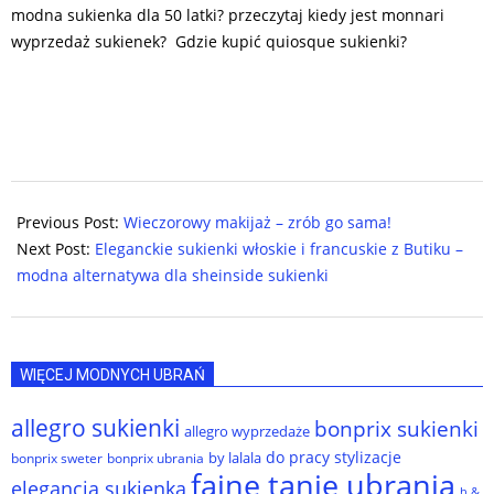
modna sukienka dla 50 latki? przeczytaj kiedy jest monnari
wyprzedaż sukienek? Gdzie kupić quiosque sukienki?
2024-
11-
Previous Post:
Wieczorowy makijaż – zrób go sama!
18
Next Post:
Eleganckie sukienki włoskie i francuskie z Butiku –
modna alternatywa dla sheinside sukienki
WIĘCEJ MODNYCH UBRAŃ
allegro sukienki
bonprix sukienki
allegro wyprzedaże
do pracy stylizacje
by lalala
bonprix sweter
bonprix ubrania
fajne tanie ubrania
elegancja sukienka
h &