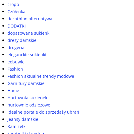
cropp
Czółenka
decathlon alternatywa
DODATKI
dopasowane sukienki
dresy damskie
drogeria
eleganckie sukienki
eobuwie
Fashion
Fashion aktualne trendy modowe
Garnitury damskie
Home
Hurtownia sukienek
hurtownie odzieżowe
idealne portale do sprzedaży ubrań
jeansy damskie
Kamizelki
kamizelki damskie