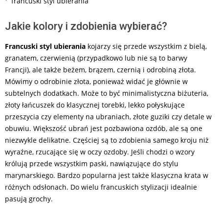
francuski styl ubierania
Jakie kolory i zdobienia wybierać?
Francuski styl ubierania
kojarzy się przede wszystkim z bielą,
granatem, czerwienią (przypadkowo lub nie są to barwy
Francji), ale także beżem, brązem, czernią i odrobiną złota.
Mówimy o odrobinie złota, ponieważ widać je głównie w
subtelnych dodatkach. Może to być minimalistyczna biżuteria,
złoty łańcuszek do klasycznej torebki, lekko połyskujące
przeszycia czy elementy na ubraniach, złote guziki czy detale w
obuwiu. Większość ubrań jest pozbawiona ozdób, ale są one
niezwykle delikatne. Częściej są to zdobienia samego kroju niż
wyraźne, rzucające się w oczy ozdoby. Jeśli chodzi o wzory
królują przede wszystkim paski, nawiązujące do stylu
marynarskiego. Bardzo popularna jest także klasyczna krata w
różnych odsłonach. Do wielu francuskich stylizacji idealnie
pasują grochy.