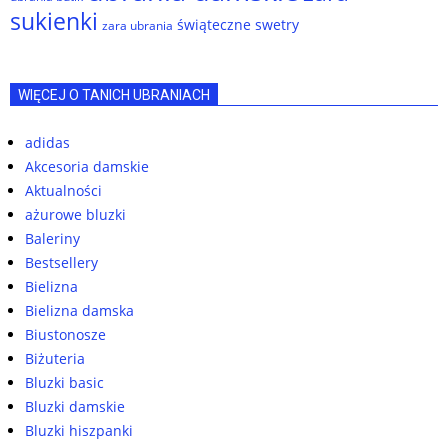
sukienki
świąteczne swetry
zara ubrania
WIĘCEJ O TANICH UBRANIACH
adidas
Akcesoria damskie
Aktualności
ażurowe bluzki
Baleriny
Bestsellery
Bielizna
Bielizna damska
Biustonosze
Biżuteria
Bluzki basic
Bluzki damskie
Bluzki hiszpanki