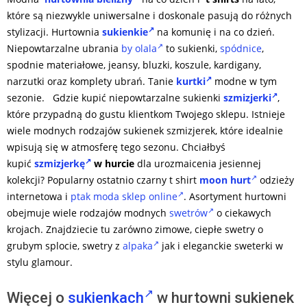
które są niezwykle uniwersalne i doskonale pasują do różnych
stylizacji. Hurtownia
sukienkie
na komunię i na co dzień.
Niepowtarzalne ubrania
by olala
to sukienki,
spódnice
,
spodnie materiałowe, jeansy, bluzki, koszule, kardigany,
narzutki oraz komplety ubrań. Tanie
kurtki
modne w tym
sezonie. Gdzie kupić niepowtarzalne sukienki
szmizjerki
,
które przypadną do gustu klientkom Twojego sklepu. Istnieje
wiele modnych rodzajów sukienek szmizjerek, które idealnie
wpisują się w atmosferę tego sezonu. Chciałbyś
kupić
szmizjerkę
w hurcie
dla urozmaicenia jesiennej
kolekcji? Popularny ostatnio czarny t shirt
moon hurt
odzieży
internetowa i
ptak moda sklep online
. Asortyment hurtowni
obejmuje wiele rodzajów modnych
swetrów
o ciekawych
krojach. Znajdziecie tu zarówno zimowe, ciepłe swetry o
grubym splocie, swetry z
alpaka
jak i eleganckie sweterki w
stylu glamour.
Więcej o
sukienkach
w hurtowni sukienek