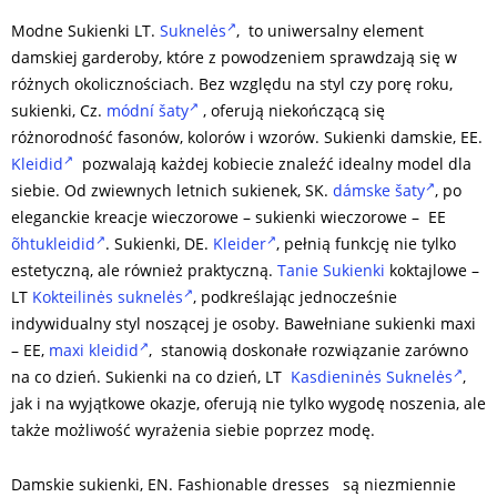
Modne Sukienki LT.
Suknelės
, to uniwersalny element
damskiej garderoby, które z powodzeniem sprawdzają się w
różnych okolicznościach. Bez względu na styl czy porę roku,
sukienki, Cz.
módní šaty
, oferują niekończącą się
różnorodność fasonów, kolorów i wzorów. Sukienki damskie, EE.
Kleidid
pozwalają każdej kobiecie znaleźć idealny model dla
siebie. Od zwiewnych letnich sukienek, SK.
dámske šaty
, po
eleganckie kreacje wieczorowe – sukienki wieczorowe – EE
õhtukleidid
. Sukienki, DE.
Kleider
, pełnią funkcję nie tylko
estetyczną, ale również praktyczną.
Tanie Sukienki
koktajlowe –
LT
Kokteilinės suknelės
, podkreślając jednocześnie
indywidualny styl noszącej je osoby. Bawełniane sukienki maxi
– EE,
maxi kleidid
, stanowią doskonałe rozwiązanie zarówno
na co dzień. Sukienki na co dzień, LT
Kasdieninės Suknelės
,
jak i na wyjątkowe okazje, oferują nie tylko wygodę noszenia, ale
także możliwość wyrażenia siebie poprzez modę.
Damskie sukienki, EN. Fashionable dresses są niezmiennie