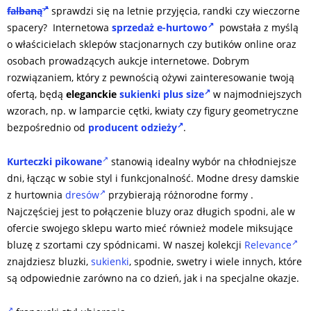
falbaną
sprawdzi się na letnie przyjęcia, randki czy wieczorne
spacery? Internetowa
sprzedaż e-hurtowo
powstała z myślą
o właścicielach sklepów stacjonarnych czy butików online oraz
osobach prowadzących aukcje internetowe. Dobrym
rozwiązaniem, który z pewnością ożywi zainteresowanie twoją
ofertą, będą
eleganckie
sukienki plus size
w najmodniejszych
wzorach, np. w lamparcie cętki, kwiaty czy figury geometryczne
bezpośrednio od
producent odzieży
.
Kurteczki pikowane
stanowią idealny wybór na chłodniejsze
dni, łącząc w sobie styl i funkcjonalność. Modne dresy damskie
z hurtownia
dresów
przybierają różnorodne formy .
Najczęściej jest to połączenie bluzy oraz długich spodni, ale w
ofercie swojego sklepu warto mieć również modele miksujące
bluzę z szortami czy spódnicami. W naszej kolekcji
Relevance
znajdziesz bluzki,
sukienki
, spodnie, swetry i wiele innych, które
są odpowiednie zarówno na co dzień, jak i na specjalne okazje.