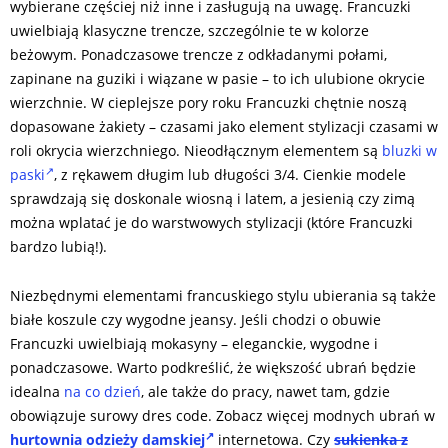
wybierane częściej niż inne i zasługują na uwagę. Francuzki
uwielbiają klasyczne trencze, szczególnie te w kolorze
beżowym. Ponadczasowe trencze z odkładanymi połami,
zapinane na guziki i wiązane w pasie – to ich ulubione okrycie
wierzchnie. W cieplejsze pory roku Francuzki chętnie noszą
dopasowane żakiety – czasami jako element stylizacji czasami w
roli okrycia wierzchniego. Nieodłącznym elementem są
bluzki w
paski
, z rękawem długim lub długości 3/4. Cienkie modele
sprawdzają się doskonale wiosną i latem, a jesienią czy zimą
można wplatać je do warstwowych stylizacji (które Francuzki
bardzo lubią!).
Niezbędnymi elementami francuskiego stylu ubierania są także
białe koszule czy wygodne jeansy. Jeśli chodzi o obuwie
Francuzki uwielbiają mokasyny – eleganckie, wygodne i
ponadczasowe. Warto podkreślić, że większość ubrań będzie
idealna
na co dzień
, ale także do pracy, nawet tam, gdzie
obowiązuje surowy dres code. Zobacz więcej modnych ubrań w
hurtownia odzieży damskiej
internetowa. Czy
sukienka z