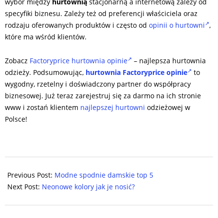
wybór między
hurtownią
stacjonarną a internetową zależy od
specyfiki biznesu. Zależy też od preferencji właściciela oraz
rodzaju oferowanych produktów i często od
opinii o hurtowni
,
które ma wśród klientów.
Zobacz
Factoryprice hurtownia opinie
– najlepsza hurtownia
odzieży. Podsumowując,
hurtownia Factoryprice opinie
to
wygodny, rzetelny i doświadczony partner do współpracy
biznesowej. Już teraz zarejestruj się za darmo na ich stronie
www i zostań klientem
najlepszej hurtowni
odzieżowej w
Polsce!
2024-
05-
Previous Post:
Modne spodnie damskie top 5
08
Next Post:
Neonowe kolory jak je nosić?