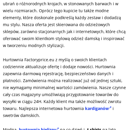
ubrań o różnorodnych krojach, w stonowanych barwach i w
wielu rozmiarach. Oprócz tego kupicie tu także modne
elementy, które doskonale podkreślą każdy zestaw i dodadzą
mu stylu. Nasza oferta jest skierowana do odzieżowych
sklepów, zarówno stacjonarnych jak i internetowych, które chcą
oferować swoim klientkom stylową odzież damską i inspirować
w tworzeniu modnych stylizacji.
Hurtownia Factoryprice.eu z myślą o swoich klientach
codziennie aktualizuje ofertę i dodaje nowości. Hurtownia
zapewnia darmową rejestrację, bezpieczeństwo danych i
płatności. Zamówienia można realizować już od jednej sztuki,
nie wymagamy minimalnej wartości zamówienia. Nasze czynne
cały czas magazyny umożliwiają przygotowanie towarów do
wysyłki w ciągu 24H. Każdy klient ma także możliwość zwrotu
towaru. Najlepsza internetowa hurtownia
kardiganów
i
swetrów damskich.
Modna
hurtownia bielizny
na co dzień i
t shirts
na lato,