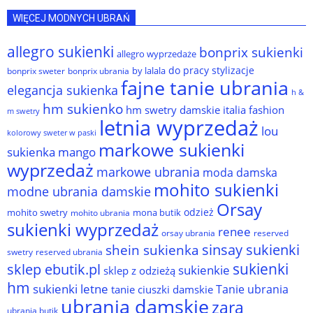
WIĘCEJ MODNYCH UBRAŃ
allegro sukienki
bonprix sukienki
allegro wyprzedaże
do pracy stylizacje
by lalala
bonprix sweter
bonprix ubrania
fajne tanie ubrania
elegancja sukienka
h &
hm sukienko
hm swetry damskie
italia fashion
m swetry
letnia wyprzedaż
lou
kolorowy sweter w paski
markowe sukienki
sukienka
mango
wyprzedaż
markowe ubrania
moda damska
mohito sukienki
modne ubrania damskie
Orsay
odzież
mohito swetry
mona butik
mohito ubrania
sukienki wyprzedaż
renee
orsay ubrania
reserved
sinsay sukienki
shein sukienka
reserved ubrania
swetry
sukienki
sklep ebutik.pl
sukienkie
sklep z odzieżą
hm
sukienki letne
Tanie ubrania
tanie ciuszki damskie
ubrania damskie
zara
ubrania butik