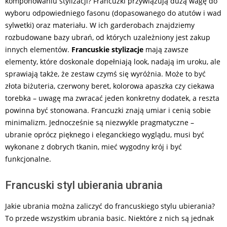
komponowaniu stylizacji? Francuzki przywiązują dużą wagę do
wyboru odpowiedniego fasonu (dopasowanego do atutów i wad
sylwetki) oraz materiału. W ich garderobach znajdziemy
rozbudowane bazy ubrań, od których uzależniony jest zakup
innych elementów.
Francuskie stylizacje
mają zawsze
elementy, które doskonale dopełniają look, nadają im uroku, ale
sprawiają także, że zestaw czymś się wyróżnia. Może to być
złota biżuteria, czerwony beret, kolorowa apaszka czy ciekawa
torebka – uwagę ma zwracać jeden konkretny dodatek, a reszta
powinna być stonowana. Francuzki znają umiar i cenią sobie
minimalizm. Jednocześnie są niezwykle pragmatyczne –
ubranie oprócz pięknego i eleganckiego wyglądu, musi być
wykonane z dobrych tkanin, mieć wygodny krój i być
funkcjonalne.
Francuski styl ubierania ubrania
Jakie ubrania można zaliczyć do francuskiego stylu ubierania?
To przede wszystkim ubrania basic. Niektóre z nich są jednak