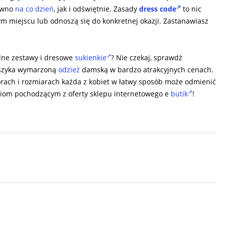
równo
na co dzień
, jak i odświętnie. Zasady
dress code
to nic
m miejscu lub odnoszą się do konkretnej okazji. Zastanawiasz
alne zestawy i dresowe
sukienkie
? Nie czekaj, sprawdź
oszyka wymarzoną
odzież
damską w bardzo atrakcyjnych cenach.
rach i rozmiarach każda z kobiet w łatwy sposób może odmienić
raniom pochodzącym z oferty sklepu internetowego e
butik
!