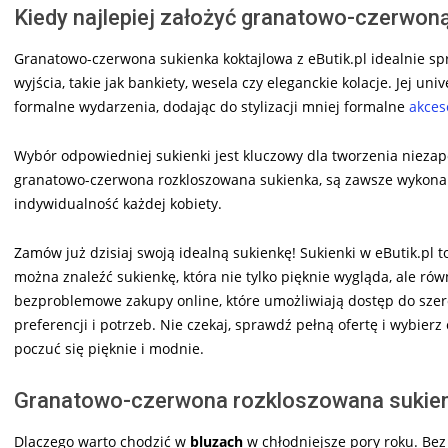
Kiedy najlepiej założyć granatowo-czerwon
Granatowo-czerwona sukienka koktajlowa z eButik.pl idealnie spr
wyjścia, takie jak bankiety, wesela czy eleganckie kolacje. Jej u
formalne wydarzenia, dodając do stylizacji mniej formalne
akces
Wybór odpowiedniej sukienki jest kluczowy dla tworzenia niezapom
granatowo-czerwona rozkloszowana sukienka, są zawsze wykonane
indywidualność każdej kobiety.
Zamów już dzisiaj swoją idealną sukienkę! Sukienki w eButik.pl to 
można znaleźć sukienkę, która nie tylko pięknie wygląda, ale ró
bezproblemowe zakupy online, które umożliwiają dostęp do szer
preferencji i potrzeb. Nie czekaj, sprawdź pełną ofertę i wybierz 
poczuć się pięknie i modnie.
Granatowo-czerwona rozkloszowana sukienk
Dlaczego warto chodzić w
bluzach
w chłodniejsze pory roku. Be