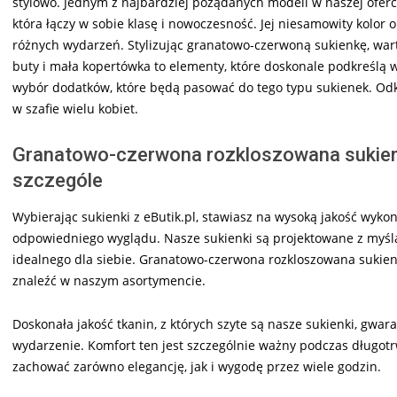
stylowo. Jednym z najbardziej pożądanych modeli w naszej oferc
która łączy w sobie klasę i nowoczesność. Jej niesamowity kolor o
różnych wydarzeń. Stylizując granatowo-czerwoną sukienkę, wart
buty i mała kopertówka to elementy, które doskonale podkreślą 
wybór dodatków, które będą pasować do tego typu sukienek. Odk
w szafie wielu kobiet.
Granatowo-czerwona rozkloszowana sukien
szczególe
Wybierając sukienki z eButik.pl, stawiasz na wysoką jakość wykon
odpowiedniego wyglądu. Nasze sukienki są projektowane z myślą 
idealnego dla siebie. Granatowo-czerwona rozkloszowana sukienk
znaleźć w naszym asortymencie.
Doskonała jakość tkanin, z których szyte są nasze sukienki, gwar
wydarzenie. Komfort ten jest szczególnie ważny podczas długotrwa
zachować zarówno elegancję, jak i wygodę przez wiele godzin.