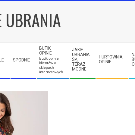
E UBRANIA
BUTIK
JAKIE
OPINIE
UBRANIA
N
HURTOWNIA
Butik opinie
SĄ
B
LE
SPODNIE
OPINIE
klientów o
TERAZ
O
sklepach
MODNE
internetowych