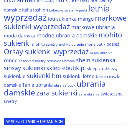
hm sukienko
hm swetry
h & m swetry
letnia
damskie
italia fashion
kolorowy sweter w paski
wyprzedaż
markowe
lou sukienka
mango
sukienki wyprzedaż
markowe ubrania
mohito
modne ubrania damskie
moda damska
sukienki
odzież
mohito swetry
mona butik
mohito ubrania
Orsay sukienki wyprzedaż
orsay ubrania
shein sukienka
renee
reserved ubrania
reserved swetry
sinsay sukienki
sklep ebutik.pl
sklep z odzieżą
sukienki hm
sukienkie
sukienki letne
tanie ciuszki
ubrania
Tanie ubrania
damskie
ubrania butik
damskie
zara sukienki
świąteczne
zara ubrania
swetry
WIĘCEJ O TANICH UBRANIACH