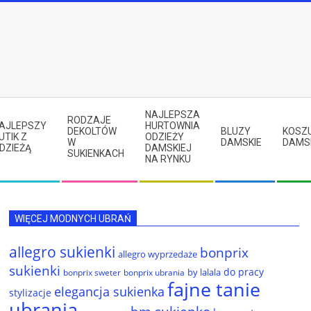
NAJLEPSZA
RODZAJE
AJLEPSZY
HURTOWNIA
DEKOLTÓW
BLUZY
KOSZ
UTIK Z
ODZIEŻY
W
DAMSKIE
DAMS
DZIEŻĄ
DAMSKIEJ
SUKIENKACH
NA RYNKU
WIĘCEJ MODNYCH UBRAŃ
allegro sukienki
bonprix
allegro wyprzedaże
sukienki
do pracy
by lalala
bonprix sweter
bonprix ubrania
fajne tanie
elegancja sukienka
stylizacje
ubrania