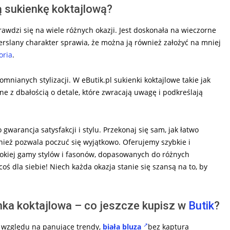
ą sukienkę koktajlową?
awdzi się na wiele różnych okazji. Jest doskonała na wieczorne
niverslany charakter sprawia, że można ją również założyć na mniej
oria
.
nianych stylizacji. W eButik.pl sukienki koktajlowe takie jak
 z dbałością o detale, które zwracają uwagę i podkreślają
gwarancja satysfakcji i stylu. Przekonaj się sam, jak łatwo
wnież pozwala poczuć się wyjątkowo. Oferujemy szybkie i
okiej gamy stylów i fasonów, dopasowanych do różnych
coś dla siebie! Niech każda okazja stanie się szansą na to, by
a koktajlowa – co jeszcze kupisz w
Butik
?
z względu na panujące trendy,
biała bluza
bez kaptura