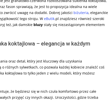
ie jest granatowo-czerwona rozkloszowana sukienka koktajlowa,
raz fason sprawiają, że jest to propozycja idealna na wiele
o zwrócić uwagę na dodatki. Dobrej jakości
biżuteria
, eleganckie
wyjątkowość tego stroju. W
eButik
.pl znajdziesz również szeroki
ryj też, jak damskie
bluzy
stały się niezastąpionym elementem
ka koktajlowa – elegancja w każdym
ania oraz detal, który jest kluczowy dla uzyskania
o różnych sylwetkach, co pozwala każdej kobiecie znaleźć coś
a koktajlowa to tylko jeden z wielu modeli, który możesz
antuje, że będziesz się w nich czuła komfortowo przez całe
łych przyjęć czy innych okazji. Uroczystości, gdzie trzeba