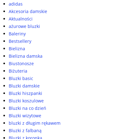
adidas
Akcesoria damskie
Aktualności
ażurowe bluzki
Baleriny
Bestsellery
Bielizna
Bielizna damska
Biustonosze
Biżuteria
Bluzki basic
Bluzki damskie
Bluzki hiszpanki
Bluzki koszulowe
Bluzki na co dzień
Bluzki wizytowe
bluzki z długim rękawem
Bluzki z falbaną
Bluzki z koronką