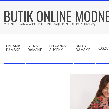
Skip
BUTIK ONLINE MODN
to
content
MODNE UBRANIA W BUTIK ONLINE - NAJLEPSZE SKLEPY Z ODZIEŻĄ
Secondary
Navigation
UBRANIA
BLUZKI
ELEGANCKIE
DRESY
Menu
KOSZU
DAMSKIE
DAMSKIE
SUKIENKI
DAMSKIE