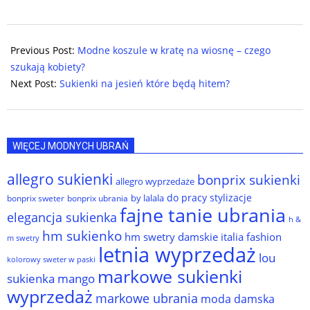
2024-
05-
Previous Post:
Modne koszule w kratę na wiosnę – czego
23
szukają kobiety?
Next Post:
Sukienki na jesień które będą hitem?
WIĘCEJ MODNYCH UBRAŃ
allegro sukienki
bonprix sukienki
allegro wyprzedaże
do pracy stylizacje
by lalala
bonprix sweter
bonprix ubrania
fajne tanie ubrania
elegancja sukienka
h &
hm sukienko
hm swetry damskie
italia fashion
m swetry
letnia wyprzedaż
lou
kolorowy sweter w paski
markowe sukienki
sukienka
mango
wyprzedaż
markowe ubrania
moda damska