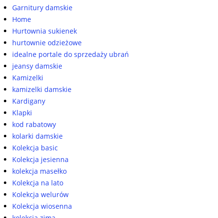
Garnitury damskie
Home
Hurtownia sukienek
hurtownie odzieżowe
idealne portale do sprzedaży ubrań
jeansy damskie
Kamizelki
kamizelki damskie
Kardigany
Klapki
kod rabatowy
kolarki damskie
Kolekcja basic
Kolekcja jesienna
kolekcja masełko
Kolekcja na lato
Kolekcja welurów
Kolekcja wiosenna
kolekcja zima