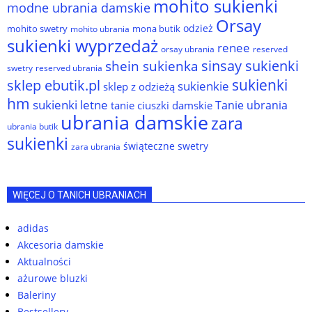
mohito sukienki
modne ubrania damskie
Orsay
odzież
mohito swetry
mona butik
mohito ubrania
sukienki wyprzedaż
renee
orsay ubrania
reserved
sinsay sukienki
shein sukienka
reserved ubrania
swetry
sukienki
sklep ebutik.pl
sukienkie
sklep z odzieżą
hm
sukienki letne
Tanie ubrania
tanie ciuszki damskie
ubrania damskie
zara
ubrania butik
sukienki
świąteczne swetry
zara ubrania
WIĘCEJ O TANICH UBRANIACH
adidas
Akcesoria damskie
Aktualności
ażurowe bluzki
Baleriny
Bestsellery