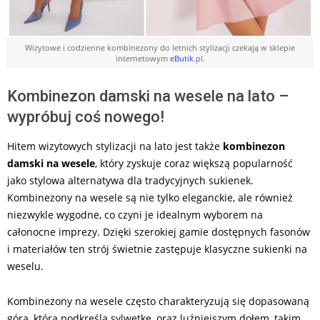
Wizytowe i codzienne kombinezony do letnich stylizacji czekają w sklepie
internetowym
eButik
.pl.
Kombinezon damski na wesele na lato –
wypróbuj coś nowego!
Hitem wizytowych stylizacji na lato jest także
kombinezon
damski na wesele
, który zyskuje coraz większą popularność
jako stylowa alternatywa dla tradycyjnych sukienek.
Kombinezony na wesele są nie tylko eleganckie, ale również
niezwykle wygodne, co czyni je idealnym wyborem na
całonocne imprezy. Dzięki szerokiej gamie dostępnych fasonów
i materiałów ten strój świetnie zastępuje klasyczne sukienki na
weselu.
Kombinezony na wesele często charakteryzują się dopasowaną
górą, która podkreśla sylwetkę, oraz luźniejszym dołem, takim