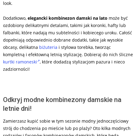
look.
Dodatkowo,
elegancki kombinezon damski na lato
może być
ozdobiony delikatnymi detalami, takimi jak koronki, hafty lub
falbanki, które nadają mu subtelności i kobiecego uroku. Całość
dopełniają odpowiednio dobrane dodatki, takie jak wysokie
obcasy, delikatna
biżuteria
i stylowa torebka, tworząc
kompletną i efektowną letnią stylizację. Dobieraj do nich śliczne
kurtki ramoneski
, które dodadzą stylizacjom pazura i nieco
zadziorności!
Odkryj modne kombinezony damskie na
letnie dni!
Zamierzasz kupić sobie w tym sezonie modny jednoczęściowy
strój do chodzenia po mieście lub po plaży? Oto kilka modnych
rodzajów i fasonów kombinezonów damskich, które będą