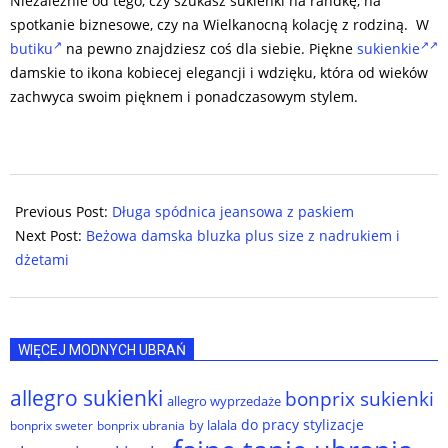
Niezależnie od tego, czy szukasz sukienki na randkę, na
spotkanie biznesowe, czy na Wielkanocną kolację z rodziną. W
butiku
na pewno znajdziesz coś dla siebie. Piękne
sukienkie
damskie to ikona kobiecej elegancji i wdzięku, która od wieków
zachwyca swoim pięknem i ponadczasowym stylem.
2024-
06-
Previous Post:
Długa spódnica jeansowa z paskiem
14
Next Post:
Beżowa damska bluzka plus size z nadrukiem i
dżetami
WIĘCEJ MODNYCH UBRAŃ
allegro sukienki
bonprix sukienki
allegro wyprzedaże
do pracy stylizacje
by lalala
bonprix sweter
bonprix ubrania