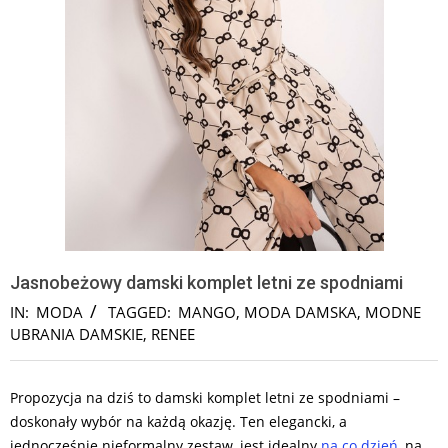
Jasnobeżowy damski komplet letni ze spodniami
IN:
MODA
TAGGED:
MANGO
,
MODA DAMSKA
,
MODNE
UBRANIA DAMSKIE
,
RENEE
Propozycja na dziś to damski komplet letni ze spodniami –
doskonały wybór na każdą okazję. Ten elegancki, a
jednocześnie nieformalny zestaw, jest idealny
na co dzień
, na