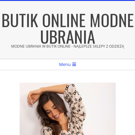
Skip
BUTIK ONLINE MODNE
to
content
UBRANIA
MODNE UBRANIA W BUTIK ONLINE - NAJLEPSZE SKLEPY Z ODZIEŻĄ
Secondary
Menu
Navigation
Menu