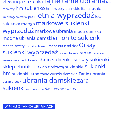
fajne tanie ubrania
elegancja sukienka
h &
hm sukienko
hm swetry damskie
italia fashion
m swetry
letnia wyprzedaż
lou
kolorowy sweter w paski
markowe sukienki
sukienka
mango
wyprzedaż
markowe ubrania
moda damska
mohito sukienki
modne ubrania damskie
Orsay
odzież
mohito swetry
mona butik
mohito ubrania
sukienki wyprzedaż
renee
orsay ubrania
reserved
sinsay sukienki
shein sukienka
reserved ubrania
swetry
sukienki
sklep ebutik.pl
sukienkie
sklep z odzieżą
hm
sukienki letne
Tanie ubrania
tanie ciuszki damskie
ubrania damskie
zara
ubrania butik
sukienki
świąteczne swetry
zara ubrania
WIĘCEJ O TANICH UBRANIACH