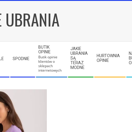
E UBRANIA
BUTIK
JAKIE
OPINIE
UBRANIA
N
HURTOWNIA
Butik opinie
SĄ
B
LE
SPODNIE
OPINIE
klientów o
TERAZ
O
sklepach
MODNE
internetowych