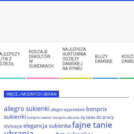
NAJLEPSZA
RODZAJE
AJLEPSZY
HURTOWNIA
DEKOLTÓW
BLUZY
KOSZ
UTIK Z
ODZIEŻY
W
DAMSKIE
DAMS
DZIEŻĄ
DAMSKIEJ
SUKIENKACH
NA RYNKU
WIĘCEJ MODNYCH UBRAŃ
allegro sukienki
bonprix
allegro wyprzedaże
sukienki
do pracy
by lalala
bonprix sweter
bonprix ubrania
fajne tanie
elegancja sukienka
stylizacje
ubrania