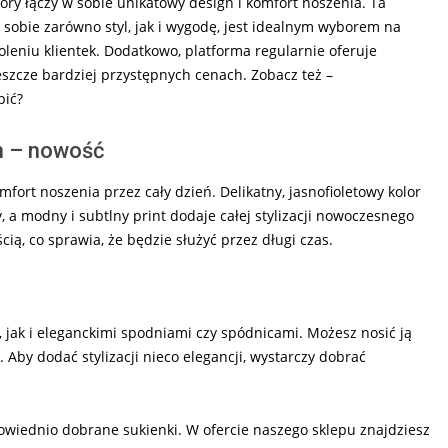
który łączy w sobie unikatowy design i komfort noszenia. Ta
 sobie zarówno styl, jak i wygodę, jest idealnym wyborem na
eniu klientek. Dodatkowo, platforma regularnie oferuje
szcze bardziej przystępnych cenach. Zobacz też –
pić?
m – nowość
mfort noszenia przez cały dzień. Delikatny, jasnofioletowy kolor
a modny i subtlny print dodaje całej stylizacji nowoczesnego
ią, co sprawia, że będzie służyć przez długi czas.
 jak i eleganckimi spodniami czy spódnicami. Możesz nosić ją
 Aby dodać stylizacji nieco elegancji, wystarczy dobrać
powiednio dobrane sukienki. W ofercie naszego sklepu znajdziesz