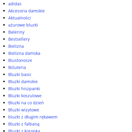
adidas
Akcesoria damskie
Aktualności
ażurowe bluzki
Baleriny
Bestsellery
Bielizna
Bielizna damska
Biustonosze
Biżuteria
Bluzki basic
Bluzki damskie
Bluzki hiszpanki
Bluzki koszulowe
Bluzki na co dzień
Bluzki wizytowe
bluzki z długim rękawem
Bluzki z falbaną
Bluzki z koronką