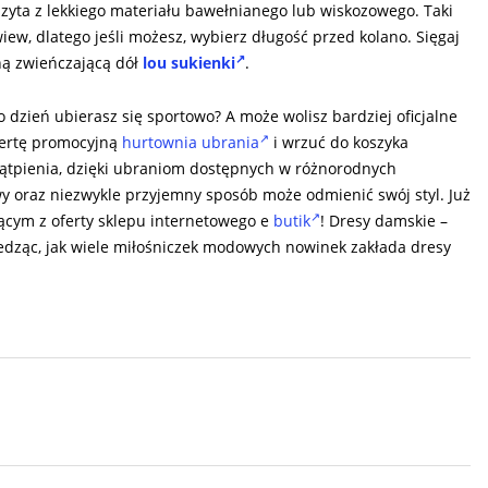
szyta z lekkiego materiału bawełnianego lub wiskozowego. Taki
ew, dlatego jeśli możesz, wybierz długość przed kolano. Sięgaj
ną zwieńczającą dół
lou sukienki
.
o dzień ubierasz się sportowo? A może wolisz bardziej oficjalne
fertę promocyjną
hurtownia ubrania
i wrzuć do koszyka
ątpienia, dzięki ubraniom dostępnych w różnorodnych
wy oraz niezwykle przyjemny sposób może odmienić swój styl. Już
ącym z oferty sklepu internetowego e
butik
! Dresy damskie –
edząc, jak wiele miłośniczek modowych nowinek zakłada dresy