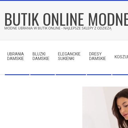
Skip
BUTIK ONLINE MODN
to
content
MODNE UBRANIA W BUTIK ONLINE - NAJLEPSZE SKLEPY Z ODZIEŻĄ
Secondary
Navigation
UBRANIA
BLUZKI
ELEGANCKIE
DRESY
Menu
KOSZU
DAMSKIE
DAMSKIE
SUKIENKI
DAMSKIE