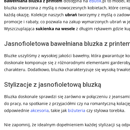
bawełniana bluzka z printem
dostępna na
eButik
.pl to model, 
bluzka stworzona z myślą o nowoczesnych kobietach, które cenią
każdą okazję. Kolekcje naszych
ubrań
tworzymy z myślą o zadowol
promocje i rabaty, co pozwala na zakup wymarzonych ubrań w je
Wyszczuplająca
sukienka na wesele
z długim rękawem gdzie ku
Jasnofioletowa bawełniana bluzka z printe
Bluzke uszyliśmy z wysokiej jakości bawełny, która gwarantuje ko
doskonale komponuje się z różnorodnymi elementami garderoby, 
charakteru. Dodatkowo, bluzka charakteryzuje się wysoką trwałośc
Stylizacje z jasnofioletową bluzką
Bluzka doskonale sprawdzi się zarówno w połączeniu z jeansami,
do pracy, na spotkanie z przyjaciółmi czy na romantyczną kolację.
odpowiednie
akcesoria
, takie jak
biżuteria
czy stylowa torebka.
Nie zapomnij, że idealnym dopełnieniem każdej stylizacji są od