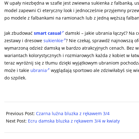
W upały niezbędna w szafie jest zwiewna sukienka z falbanką, u
model zapewni Ci eteryczny look i jednocześnie przyjemny przewi
po modele z falbankami na ramionach lub z jedną węższą falba
Jak zbudować
smart casual
damski – jakie ubrania łączyć? Na c
zestawy i dresowe
sukienkie
? Nie czekaj, sprawdź najnowszą o
wymarzoną odzież damską w bardzo atrakcyjnych cenach. Bez w
wariantach kolorystycznych i rozmiarowych każda z kobiet w łat
teraz wyróżnij się z tłumu dzięki wyjątkowym ubraniom pochodz
może i takie
ubrania
wyglądają sportowo ale zdziwiłabyś się wi
do szpilek.
2024-
07-
Previous Post:
Czarna luźna bluzka z rękawem 3/4
17
Next Post:
Ecru damska bluzka z rękawem 3/4 w kwiaty