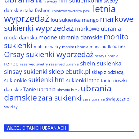
hm sukienko
hm swetry
h & m swetry
letnia
damskie
italia fashion
kolorowy sweter w paski
wyprzedaż
markowe
lou sukienka
mango
sukienki wyprzedaż
markowe ubrania
mohito
modne ubrania damskie
moda damska
sukienki
odzież
mohito swetry
mona butik
mohito ubrania
Orsay sukienki wyprzedaż
orsay ubrania
shein sukienka
renee
reserved ubrania
reserved swetry
sinsay sukienki
sklep ebutik.pl
sklep z odzieżą
sukienki hm
sukienkie
sukienki letne
tanie ciuszki
ubrania
Tanie ubrania
damskie
ubrania butik
damskie
zara sukienki
świąteczne
zara ubrania
swetry
WIĘCEJ O TANICH UBRANIACH