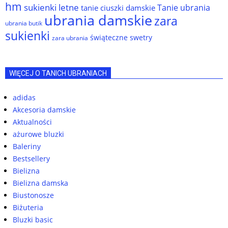
hm
sukienki letne
Tanie ubrania
tanie ciuszki damskie
ubrania damskie
zara
ubrania butik
sukienki
świąteczne swetry
zara ubrania
WIĘCEJ O TANICH UBRANIACH
adidas
Akcesoria damskie
Aktualności
ażurowe bluzki
Baleriny
Bestsellery
Bielizna
Bielizna damska
Biustonosze
Biżuteria
Bluzki basic