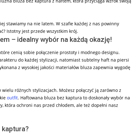
 luźna bluza bez kaptura z haftem, która przyciąga wzrok swoją
iej stawiamy na nie latem. W szafie każdej z nas powinny
ć? Istotny jest przede wszystkim krój.
em – idealny wybór na każdą okazję!
które cenią sobie połączenie prostoty i modnego designu.
akteru do każdej stylizacji, natomiast subtelny haft na piersi
Wykonana z wysokiej jakości materiałów bluza zapewnia wygodę
 w wielu różnych stylizacjach. Możesz połączyć ją zarówno z
ckie
outfit
. Haftowana bluza bez kaptura to doskonały wybór na
, która ochroni nas przed chłodem, ale też dopełni nasz
 kaptura?