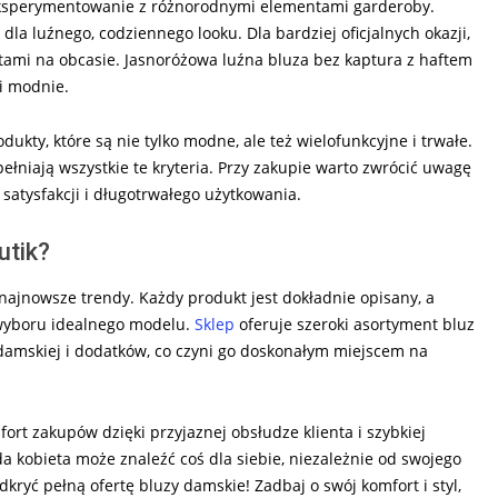
 eksperymentowanie z różnorodnymi elementami garderoby.
dla luźnego, codziennego looku. Dla bardziej oficjalnych okazji,
tami na obcasie. Jasnoróżowa luźna bluza bez kaptura z haftem
 i modnie.
kty, które są nie tylko modne, ale też wielofunkcyjne i trwałe.
ełniają wszystkie te kryteria. Przy zakupie warto zwrócić uwagę
 satysfakcji i długotrwałego użytkowania.
utik?
 najnowsze trendy. Każdy produkt jest dokładnie opisany, a
 wyboru idealnego modelu.
Sklep
oferuje szeroki asortyment bluz
 damskiej i dodatków, co czyni go doskonałym miejscem na
ort zakupów dzięki przyjaznej obsłudze klienta i szybkiej
da kobieta może znaleźć coś dla siebie, niezależnie od swojego
dkryć pełną ofertę bluzy damskie! Zadbaj o swój komfort i styl,