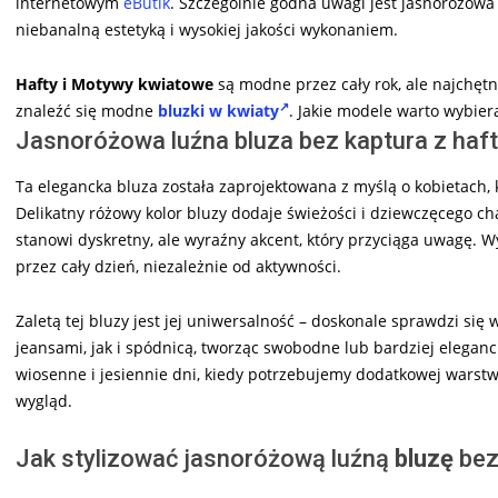
internetowym
eButik
. Szczególnie godna uwagi jest jasnoróżowa
niebanalną estetyką i wysokiej jakości wykonaniem.
Hafty i Motywy kwiatowe
są modne przez cały rok, ale najchętn
znaleźć się modne
bluzki w kwiaty
. Jakie modele warto wybiera
Jasnoróżowa luźna bluza bez kaptura z haft
Ta elegancka bluza została zaprojektowana z myślą o kobietach, 
Delikatny różowy kolor bluzy dodaje świeżości i dziewczęcego char
stanowi dyskretny, ale wyraźny akcent, który przyciąga uwagę. 
przez cały dzień, niezależnie od aktywności.
Zaletą tej bluzy jest jej uniwersalność – doskonale sprawdzi się
jeansami, jak i spódnicą, tworząc swobodne lub bardziej elegan
wiosenne i jesiennie dni, kiedy potrzebujemy dodatkowej warstwy
wygląd.
Jak stylizować jasnoróżową luźną
bluzę
bez