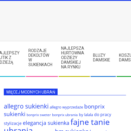
NAJLEPSZA
RODZAJE
AJLEPSZY
HURTOWNIA
DEKOLTÓW
BLUZY
KOSZ
UTIK Z
ODZIEŻY
W
DAMSKIE
DAMS
DZIEŻĄ
DAMSKIEJ
SUKIENKACH
NA RYNKU
WIĘCEJ MODNYCH UBRAŃ
allegro sukienki
bonprix
allegro wyprzedaże
sukienki
do pracy
by lalala
bonprix sweter
bonprix ubrania
fajne tanie
elegancja sukienka
stylizacje
ubrania