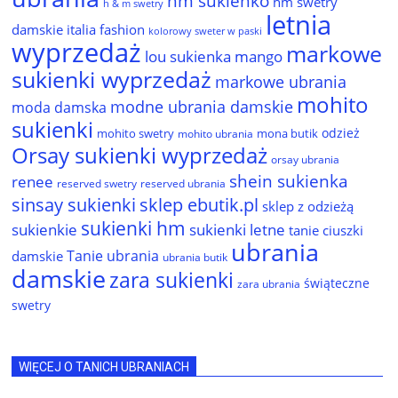
hm sukienko
hm swetry
h & m swetry
letnia
damskie
italia fashion
kolorowy sweter w paski
wyprzedaż
markowe
lou sukienka
mango
sukienki wyprzedaż
markowe ubrania
mohito
modne ubrania damskie
moda damska
sukienki
odzież
mohito swetry
mona butik
mohito ubrania
Orsay sukienki wyprzedaż
orsay ubrania
shein sukienka
renee
reserved ubrania
reserved swetry
sinsay sukienki
sklep ebutik.pl
sklep z odzieżą
sukienki hm
sukienkie
sukienki letne
tanie ciuszki
ubrania
Tanie ubrania
damskie
ubrania butik
damskie
zara sukienki
świąteczne
zara ubrania
swetry
WIĘCEJ O TANICH UBRANIACH