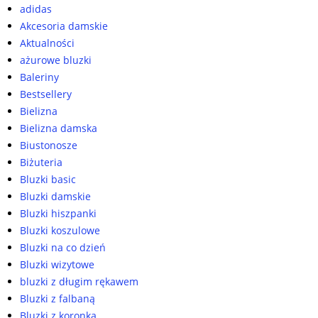
adidas
Akcesoria damskie
Aktualności
ażurowe bluzki
Baleriny
Bestsellery
Bielizna
Bielizna damska
Biustonosze
Biżuteria
Bluzki basic
Bluzki damskie
Bluzki hiszpanki
Bluzki koszulowe
Bluzki na co dzień
Bluzki wizytowe
bluzki z długim rękawem
Bluzki z falbaną
Bluzki z koronką