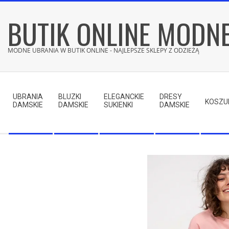
Skip
BUTIK ONLINE MODN
to
content
MODNE UBRANIA W BUTIK ONLINE - NAJLEPSZE SKLEPY Z ODZIEŻĄ
Secondary
Navigation
UBRANIA
BLUZKI
ELEGANCKIE
DRESY
Menu
KOSZU
DAMSKIE
DAMSKIE
SUKIENKI
DAMSKIE