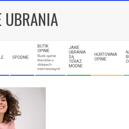
E UBRANIA
BUTIK
JAKIE
OPINIE
UBRANIA
N
HURTOWNIA
Butik opinie
SĄ
B
LE
SPODNIE
OPINIE
klientów o
TERAZ
O
sklepach
MODNE
internetowych