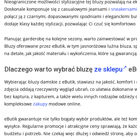
Nieograniczone możliwości stylizacyjne tej bluzy pozwalają na
Doskonale komponuje się z casualowymi jeansami i
sneakersami
połącz ją z czarnymi, dopasowanymi spodniami i eleganckimi bu
dodaje klasy każdej stylizacji, pozwalając Ci czuć się komfortowo
Planując garderobę na kolejne sezony, warto zainwestować w produ
Bluzy oferowane przez eButik, w tym jasnoróżowa luźna bluza, sp
na detale, jak jakość materiału i wykończenia, które są gwarancją
Dlaczego warto wybrać bluzę
ze sklepu
eB
Wybierając bluzy damskie z eButik, stawiasz na jakość, komfort i
zdjęcia oddają rzeczywisty wygląd ubrań, co ułatwia dokonanie
bez kaptura, z kapturem, a także wielu innych rodzajów odzieży
kompleksowe
zakupy
modowe online.
eButik gwarantuje nie tylko bogaty wybór produktów, ale też komf
wysyłce. Regularne promocje i atrakcyjne ceny sprawiają, że każ
budżetu i potrzeb. Nie czekaj więc dłużej i odwiedź stronę, aby o