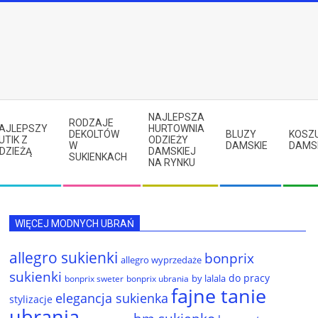
NAJLEPSZA
RODZAJE
AJLEPSZY
HURTOWNIA
DEKOLTÓW
BLUZY
KOSZ
UTIK Z
ODZIEŻY
W
DAMSKIE
DAMS
DZIEŻĄ
DAMSKIEJ
SUKIENKACH
NA RYNKU
WIĘCEJ MODNYCH UBRAŃ
allegro sukienki
bonprix
allegro wyprzedaże
sukienki
do pracy
by lalala
bonprix sweter
bonprix ubrania
fajne tanie
elegancja sukienka
stylizacje
ubrania