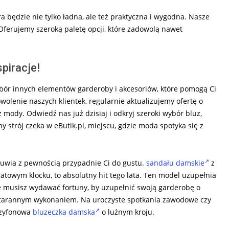
a będzie nie tylko ładna, ale też praktyczna i wygodna. Nasze
. Oferujemy szeroką paletę opcji, które zadowolą nawet
piracje!
wybór innych elementów garderoby i akcesoriów, które pomogą Ci
olenie naszych klientek, regularnie aktualizujemy ofertę o
 mody. Odwiedź nas już dzisiaj i odkryj szeroki wybór bluz,
y strój czeka w eButik.pl, miejscu, gdzie moda spotyka się z
 obuwia z pewnością przypadnie Ci do gustu.
sandału damskie
z
atowym klocku, to absolutny hit tego lata. Ten model uzupełnia
e musisz wydawać fortuny, by uzupełnić swoją garderobę o
arannym wykonaniem. Na uroczyste spotkania zawodowe czy
szyfonowa
bluzeczka damska
o luźnym kroju.