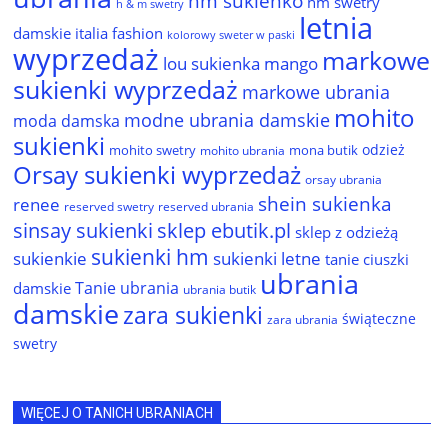
hm sukienko
hm swetry
h & m swetry
letnia
damskie
italia fashion
kolorowy sweter w paski
wyprzedaż
markowe
lou sukienka
mango
sukienki wyprzedaż
markowe ubrania
mohito
modne ubrania damskie
moda damska
sukienki
odzież
mohito swetry
mona butik
mohito ubrania
Orsay sukienki wyprzedaż
orsay ubrania
shein sukienka
renee
reserved ubrania
reserved swetry
sinsay sukienki
sklep ebutik.pl
sklep z odzieżą
sukienki hm
sukienkie
sukienki letne
tanie ciuszki
ubrania
Tanie ubrania
damskie
ubrania butik
damskie
zara sukienki
świąteczne
zara ubrania
swetry
WIĘCEJ O TANICH UBRANIACH