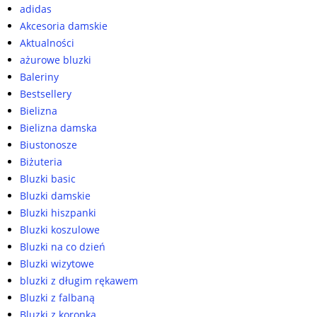
adidas
Akcesoria damskie
Aktualności
ażurowe bluzki
Baleriny
Bestsellery
Bielizna
Bielizna damska
Biustonosze
Biżuteria
Bluzki basic
Bluzki damskie
Bluzki hiszpanki
Bluzki koszulowe
Bluzki na co dzień
Bluzki wizytowe
bluzki z długim rękawem
Bluzki z falbaną
Bluzki z koronką