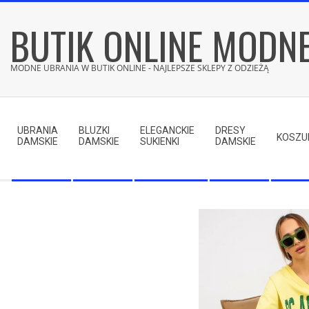
Skip
BUTIK ONLINE MODN
to
content
MODNE UBRANIA W BUTIK ONLINE - NAJLEPSZE SKLEPY Z ODZIEŻĄ
Secondary
Navigation
UBRANIA
BLUZKI
ELEGANCKIE
DRESY
Menu
KOSZU
DAMSKIE
DAMSKIE
SUKIENKI
DAMSKIE