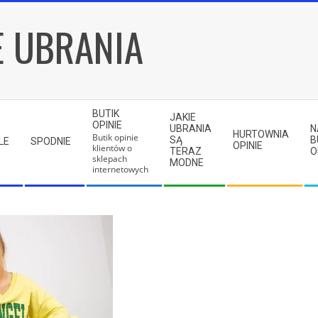
E UBRANIA
BUTIK
JAKIE
OPINIE
UBRANIA
N
HURTOWNIA
Butik opinie
SĄ
B
LE
SPODNIE
OPINIE
klientów o
TERAZ
O
sklepach
MODNE
internetowych