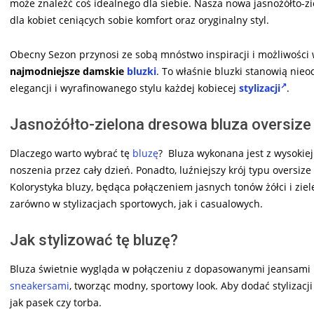
może znaleźć coś idealnego dla siebie. Nasza nowa jasnożółto-z
dla kobiet ceniących sobie komfort oraz oryginalny styl.
Obecny Sezon przynosi ze sobą mnóstwo inspiracji i możliwości
najmodniejsze damskie
bluzki
. To właśnie bluzki stanowią nieo
elegancji i wyrafinowanego stylu każdej kobiecej
stylizacji
.
Jasnożółto-zielona dresowa bluza oversize
Dlaczego warto wybrać tę
bluzę
? Bluza wykonana jest z wysokiej
noszenia przez cały dzień. Ponadto, luźniejszy krój typu oversi
Kolorystyka bluzy, będąca połączeniem jasnych tonów żółci i zi
zarówno w stylizacjach sportowych, jak i casualowych.
Jak stylizować tę bluzę?
Bluza świetnie wygląda w połączeniu z dopasowanymi jeansami lu
sneakersami
, tworząc modny, sportowy look. Aby dodać stylizacj
jak pasek czy torba.