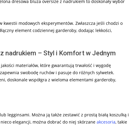
ielona dresowa bluza oversize z nadrukiem to doskonały wybór
 w kwestii modowych eksperymentów. Zwłaszcza jeśli chodzi o
dłączny element codziennej garderoby, dodając lekkości,
 z nadrukiem – Styl i Komfort w Jednym
 jakości materiałów, które gwarantują trwałość i wygodę
ze zapewnia swobodę ruchów i pasuje do różnych sylwetek.
eleni, doskonale współgra z wieloma elementami garderoby,
b legginsami. Można ją także zestawić z prostą białą koszulką i
i nieco elegancji, można dobrać do niej skórzane
akcesoria
, takie