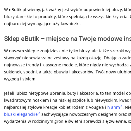
W eButik.pl wiemy, jak ważny jest wybór odpowiedniej bluzy, któr
bluzy damskie to produkty, które spełniają te wszystkie kryteria
najbardziej wymagające użytkowniczki.
Sklep eButik – miejsce na Twoje modowe ins
W naszym sklepie znajdziesz nie tylko bluzy, ale także szeroki 
stworzyć niepowtarzalne zestawy na każdą okazję. Dbając o zadow
najnowsze trendy i klasyczne modele, które nigdy nie wychodzą z
sukienek, spodni, a także obuwia i akcesoriów. Twój nowy ulubion
wygodą i stylem!
Jeżeli lubisz nietypowe ubrania, buty i akcesoria, to ten model
kwadratowym noskiem i na niskiej szpilce lub niewysokim, kwadr
najbardziej stylowe kreacje kobiet rodem z Vouge’a i
h anm
. Ni
bluzki eleganckie
zachwycające nowoczesnym designem oraz st
wydarzenia w rodzinnym gronie świetni sprawdzi się zwiewna, 