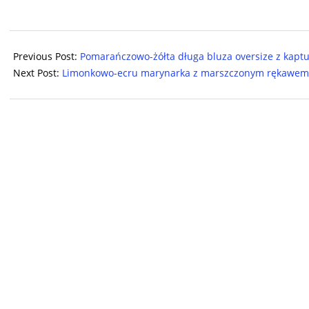
2024-
07-
Previous Post:
Pomarańczowo-żółta długa bluza oversize z kapt
22
Next Post:
Limonkowo-ecru marynarka z marszczonym rękawem