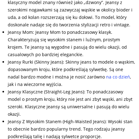
klasyczny model znany również jako „dzwony”. Jeansy z
szerokimi nogawkami są zazwyczaj wąskie w okolicy bioder i
uda, a od kolan rozszerzają się ku dołowi. To model, który
doskonale nadaje się do tworzenia stylizacji retro i vintage.
Jeansy Mom: Jeansy Mom to ponadczasowy klasyk.
Charakteryzują się wysokim stanem i luźnym, prostym
krojem. Te jeansy są wygodne i pasują do wielu okazji, od
casualowych po bardziej eleganckie.
Jeansy Rurki (Skinny Jeans): Skinny jeans to modele o wąskim,
dopasowanym kroju, które podkreślają sylwetkę. Są one
nadal bardzo modne i można je nosić zarówno
na co dzień
,
jak i na wieczorne wyjścia.
Jeansy Klasyczne (Straight-Leg Jeans): To ponadczasowy
model o prostym kroju, który nie jest ani zbyt wąski, ani zbyt
szeroki. Klasyczne jeansy są uniwersalne i pasują do wielu
okazji.
Jeansy Z Wysokim Stanem (High-Waisted Jeans): Wysoki stan
to obecnie bardzo popularny trend. Tego rodzaju jeansy
podkreślają talię i nadają sylwetce proporcje.