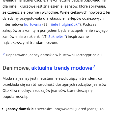
wygląda na jednej osobie, niekoniecznie będzie odpowiednie
dla innej. Kluczowe jest znalezienie jeansów, które sprawiają,
że czujesz się pewnie i wygodnie. Wiele ciekawych nowości z tej
dziedziny przygotowała dla właścicieli sklepów odzieżowych
internetowa
hurtownia
(EE.
riiete hulgimüük
). Podczas
zakupów znakomitym pomysłem będzie uzupełnienie swojego
zamówienia o sukienki (LT.
Suknelės
) inspirowane
najciekawszymi trendami sezonu.
Dopasowane jeansy damskie w hurtowni Factoryprice.eu
Denimowe,
aktualne trendy modowe
Moda na jeansy jest nieustannie ewoluującym trendem, co
przekłada się na różnorodność dostępnych rodzajów jeansów.
Oto kilka modnych rodzajów jeansów, które cieszą się
popularnością:
Jeansy damskie
z szerokimi nogawkami (Flared Jeans): To