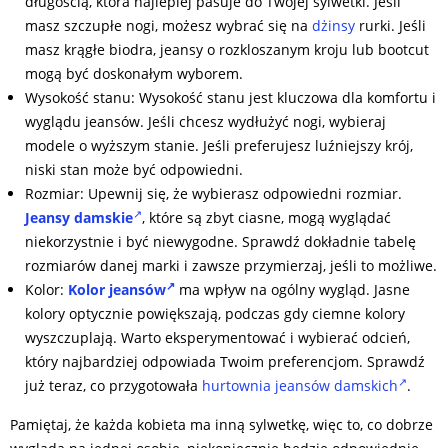
długością, która najlepiej pasuje do Twojej sylwetki. Jeśli
masz szczupłe nogi, możesz wybrać się na
dżinsy
rurki. Jeśli
masz krągłe biodra, jeansy o rozkloszanym kroju lub bootcut
mogą być doskonałym wyborem.
Wysokość stanu: Wysokość stanu jest kluczowa dla komfortu i
wyglądu jeansów. Jeśli chcesz wydłużyć nogi, wybieraj
modele o wyższym stanie. Jeśli preferujesz luźniejszy krój,
niski stan może być odpowiedni.
Rozmiar: Upewnij się, że wybierasz odpowiedni rozmiar.
Jeansy damskie
, które są zbyt ciasne, mogą wyglądać
niekorzystnie i być niewygodne. Sprawdź dokładnie tabelę
rozmiarów danej marki i zawsze przymierzaj, jeśli to możliwe.
Kolor:
Kolor jeansów
ma wpływ na ogólny wygląd. Jasne
kolory optycznie powiększają, podczas gdy ciemne kolory
wyszczuplają. Warto eksperymentować i wybierać odcień,
który najbardziej odpowiada Twoim preferencjom. Sprawdź
już teraz, co przygotowała
hurtownia jeansów damskich
.
Pamiętaj, że każda kobieta ma inną sylwetkę, więc to, co dobrze