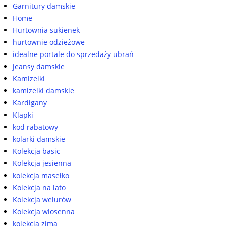
Garnitury damskie
Home
Hurtownia sukienek
hurtownie odzieżowe
idealne portale do sprzedaży ubrań
jeansy damskie
Kamizelki
kamizelki damskie
Kardigany
Klapki
kod rabatowy
kolarki damskie
Kolekcja basic
Kolekcja jesienna
kolekcja masełko
Kolekcja na lato
Kolekcja welurów
Kolekcja wiosenna
kolekcja zima