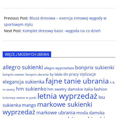
2023-
12-
Previous Post:
Bluza dresowa – esencja zimowej wygody w
30
sportowym stylu
Next Post:
Komplet dresowy basic -wygoda na co dzień
WIĘCEJ MODNYCH UBRAŃ
allegro sukienki
bonprix sukienki
allegro wyprzedaże
do pracy stylizacje
by lalala
bonprix sweter
bonprix ubrania
fajne tanie ubrania
elegancja sukienka
h &
hm sukienko
hm swetry damskie
italia fashion
m swetry
letnia wyprzedaż
lou
kolorowy sweter w paski
markowe sukienki
sukienka
mango
wyprzedaż
markowe ubrania
moda damska