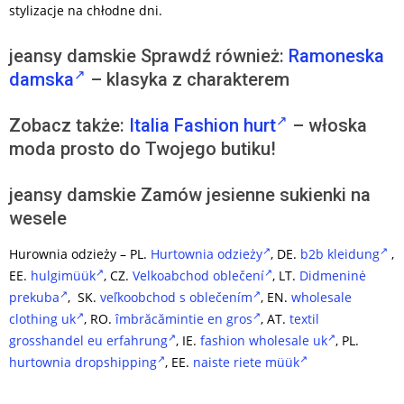
stylizacje na chłodne dni.
jeansy damskie Sprawdź również:
Ramoneska
damska
– klasyka z charakterem
Zobacz także:
Italia Fashion hurt
– włoska
moda prosto do Twojego butiku!
jeansy damskie Zamów jesienne sukienki na
wesele
Hurownia odzieży – PL.
Hurtownia odzieży
, DE.
b2b kleidung
,
EE.
hulgimüük
, CZ.
Velkoabchod oblečení
, LT.
Didmeninė
prekuba
, SK.
veľkoobchod s oblečením
, EN.
wholesale
clothing uk
, RO.
îmbrăcămintie en gros
, AT.
textil
grosshandel eu erfahrung
, IE.
fashion wholesale uk
, PL.
hurtownia dropshipping
, EE.
naiste riete müük