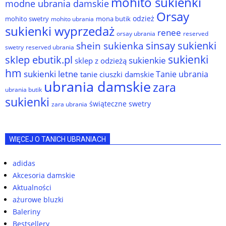
mohito sukienki
modne ubrania damskie
Orsay
odzież
mohito swetry
mona butik
mohito ubrania
sukienki wyprzedaż
renee
orsay ubrania
reserved
sinsay sukienki
shein sukienka
reserved ubrania
swetry
sukienki
sklep ebutik.pl
sukienkie
sklep z odzieżą
hm
sukienki letne
Tanie ubrania
tanie ciuszki damskie
ubrania damskie
zara
ubrania butik
sukienki
świąteczne swetry
zara ubrania
WIĘCEJ O TANICH UBRANIACH
adidas
Akcesoria damskie
Aktualności
ażurowe bluzki
Baleriny
Bestsellery