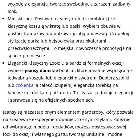
wygodę z elegancją, tworząc swobodny, a zarazem zadbany
look.
Miejski Look: Postaw na jeansy rurki i skombinuj je z
klasyczną koszulą w kratę lub paski. Wybierz obuwie w
postaci trampków lub botków z grubą podeszwą. Uzupełnij
stylizację parką lub bejsbolówką oraz okularami
przeciwsłonecznymi. To miejska, nowoczesna propozycja na
spacer po mieście.
Elegancki Klasyczny Look: Dla bardziej formalnych okazji
wybierz
jeansy damskie
bootcut, które idealnie współgrają z
jedwabną koszulą lub eleganckim swetrem. Dobierz szpilki
lub
czółenka
, a całość uzupełnij elegancką torebką na
łańcuszku i delikatną biżuterią. Ta stylizacja dodaje elegancji
i sprawdza się na oficjalnych spotkaniach.
Jeansy są niezastąpionym elementem garderoby, który pozwala
na kreatywne eksperymentowanie z różnymi stylami. Zależnie
od wybranego modelu i dodatków, możesz dostosować swój
look do okazji i własnego gustu, tworząc unikalne i modne