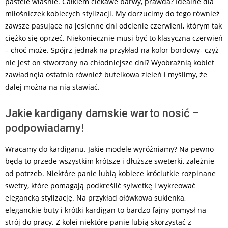
pastele właśnie. Całkiem ciekawe barwy, prawda? Idealne dla
miłośniczek kobiecych stylizacji. My dorzucimy do tego również
zawsze pasujące na jesienne dni odcienie czerwieni, którym tak
ciężko się oprzeć. Niekoniecznie musi być to klasyczna czerwień
– choć może. Spójrz jednak na przykład na kolor bordowy- czyż
nie jest on stworzony na chłodniejsze dni? Wyobraźnią kobiet
zawładnęła ostatnio również butelkowa zieleń i myślimy, że
dalej można na nią stawiać.
Jakie kardigany damskie warto nosić –
podpowiadamy!
Wracamy do kardiganu. Jakie modele wyróżniamy? Na pewno
będą to przede wszystkim krótsze i dłuższe sweterki, zależnie
od potrzeb. Niektóre panie lubią kobiece króciutkie rozpinane
swetry, które pomagają podkreślić sylwetkę i wykreować
elegancką stylizację. Na przykład ołówkowa sukienka,
eleganckie buty i krótki kardigan to bardzo fajny pomysł na
strój do pracy. Z kolei niektóre panie lubią skorzystać z