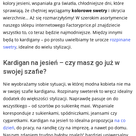
kolory jesieni, wspaniała gra światła, chłodniejsze dni, które
sprawiają, że chętniej wyciągamy
kolorowe swetry
i okrycia
wierzchnie… Aż się rozmarzyłyśmy! W szerokim asortymencie
naszego sklepu internetowego Factoryprice.pl znajdziecie
wszystko to, co teraz będzie najmodniejsze. Między innymi
będą to kardigany – po prostu uwielbiamy te urocze
rozpinane
swetry
, idealne do wielu stylizacji.
Kardigan na jesień – czy masz go już w
swojej szafie?
Nie wyobrażamy sobie sytuacji, w której modna kobieta nie ma
w swojej szafie kardiganu. Rozpinany sweterek to wręcz idealny
dodatek do większości stylizacji. Naprawdę pasuje on do
wszystkiego – od szortów po sukienkę maxi. Wspaniale
koresponduje z sukienkami, spódniczkami, jeansami czy
cygaretkami. Kardigan na jesień to idealna propozycja
na co
dzień
, do pracy, na randkę czy na imprezę, a nawet po domu.
Naszym zdaniem trudno byłoby znaleźć bardziej uniwersalny