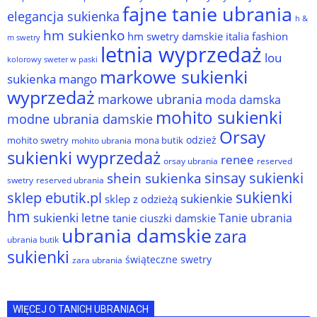
fajne tanie ubrania
elegancja sukienka
h &
hm sukienko
hm swetry damskie
italia fashion
m swetry
letnia wyprzedaż
lou
kolorowy sweter w paski
markowe sukienki
sukienka
mango
wyprzedaż
markowe ubrania
moda damska
mohito sukienki
modne ubrania damskie
Orsay
odzież
mohito swetry
mona butik
mohito ubrania
sukienki wyprzedaż
renee
orsay ubrania
reserved
sinsay sukienki
shein sukienka
reserved ubrania
swetry
sukienki
sklep ebutik.pl
sukienkie
sklep z odzieżą
hm
sukienki letne
Tanie ubrania
tanie ciuszki damskie
ubrania damskie
zara
ubrania butik
sukienki
świąteczne swetry
zara ubrania
WIĘCEJ O TANICH UBRANIACH