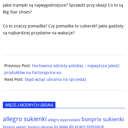
Jakie trampki są najwygodniejsze? Sprawdź przy okazji Co to są
Big Star shoes?
Co to znaczy pomadka? Czy pomadka to cukierek? Jakie gadżety
są najbardziej przydatne na wakacje?
2025-
08-
Previous Post:
Hurtownia odzieży polskiej – najwyższa jakość
05
produktów na Factoryprice.eu
Next Post:
Skąd wziąć ubrania na sprzedaż
WIĘCEJ MODNYCH UBRAŃ
allegro sukienki
bonprix sukienki
allegro wyprzedaże
do pracy stylizacje
by lalala
bonprix sweter
bonprix ubrania