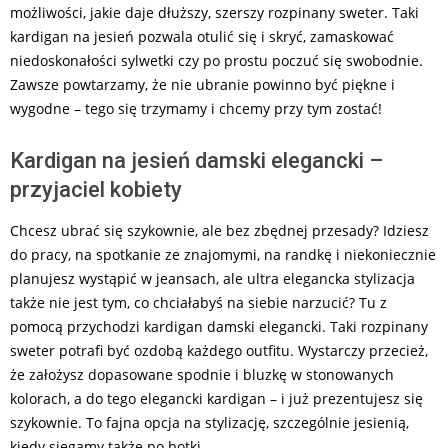
możliwości, jakie daje dłuższy, szerszy rozpinany sweter. Taki
kardigan na jesień pozwala otulić się i skryć, zamaskować
niedoskonałości sylwetki czy po prostu poczuć się swobodnie.
Zawsze powtarzamy, że nie ubranie powinno być piękne i
wygodne – tego się trzymamy i chcemy przy tym zostać!
Kardigan na jesień damski elegancki –
przyjaciel kobiety
Chcesz ubrać się szykownie, ale bez zbędnej przesady? Idziesz
do pracy, na spotkanie ze znajomymi, na randkę i niekoniecznie
planujesz wystąpić w jeansach, ale ultra elegancka stylizacja
także nie jest tym, co chciałabyś na siebie narzucić? Tu z
pomocą przychodzi kardigan damski elegancki. Taki rozpinany
sweter potrafi być ozdobą każdego outfitu. Wystarczy przecież,
że założysz dopasowane spodnie i bluzkę w stonowanych
kolorach, a do tego elegancki kardigan – i już prezentujesz się
szykownie. To fajna opcja na stylizację, szczególnie jesienią,
kiedy sięgamy także po botki.