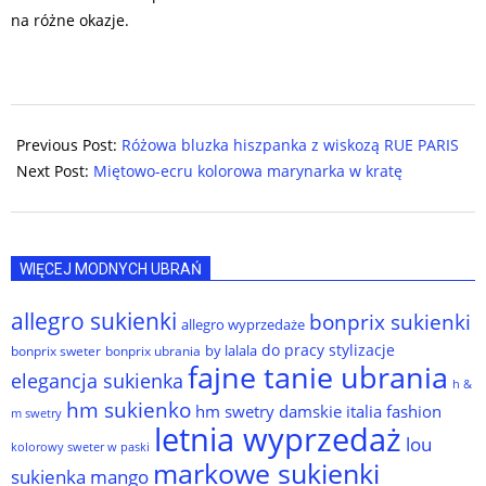
na różne okazje.
2024-
06-
Previous Post:
Różowa bluzka hiszpanka z wiskozą RUE PARIS
29
Next Post:
Miętowo-ecru kolorowa marynarka w kratę
WIĘCEJ MODNYCH UBRAŃ
allegro sukienki
bonprix sukienki
allegro wyprzedaże
do pracy stylizacje
by lalala
bonprix sweter
bonprix ubrania
fajne tanie ubrania
elegancja sukienka
h &
hm sukienko
hm swetry damskie
italia fashion
m swetry
letnia wyprzedaż
lou
kolorowy sweter w paski
markowe sukienki
sukienka
mango