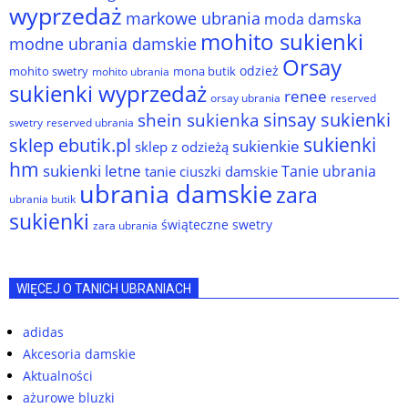
wyprzedaż
markowe ubrania
moda damska
mohito sukienki
modne ubrania damskie
Orsay
odzież
mohito swetry
mona butik
mohito ubrania
sukienki wyprzedaż
renee
orsay ubrania
reserved
sinsay sukienki
shein sukienka
reserved ubrania
swetry
sukienki
sklep ebutik.pl
sukienkie
sklep z odzieżą
hm
sukienki letne
Tanie ubrania
tanie ciuszki damskie
ubrania damskie
zara
ubrania butik
sukienki
świąteczne swetry
zara ubrania
WIĘCEJ O TANICH UBRANIACH
adidas
Akcesoria damskie
Aktualności
ażurowe bluzki