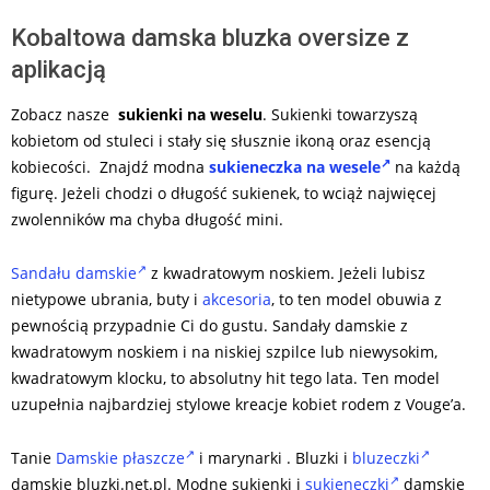
Kobaltowa damska bluzka oversize z
aplikacją
Zobacz nasze
sukienki na weselu
. Sukienki towarzyszą
kobietom od stuleci i stały się słusznie ikoną oraz esencją
kobiecości. Znajdź modna
sukieneczka na wesele
na każdą
figurę. Jeżeli chodzi o długość sukienek, to wciąż najwięcej
zwolenników ma chyba długość mini.
Sandału damskie
z kwadratowym noskiem. Jeżeli lubisz
nietypowe ubrania, buty i
akcesoria
, to ten model obuwia z
pewnością przypadnie Ci do gustu. Sandały damskie z
kwadratowym noskiem i na niskiej szpilce lub niewysokim,
kwadratowym klocku, to absolutny hit tego lata. Ten model
uzupełnia najbardziej stylowe kreacje kobiet rodem z Vouge’a.
Tanie
Damskie płaszcze
i marynarki . Bluzki i
bluzeczki
damskie bluzki.net.pl. Modne sukienki i
sukieneczki
damskie